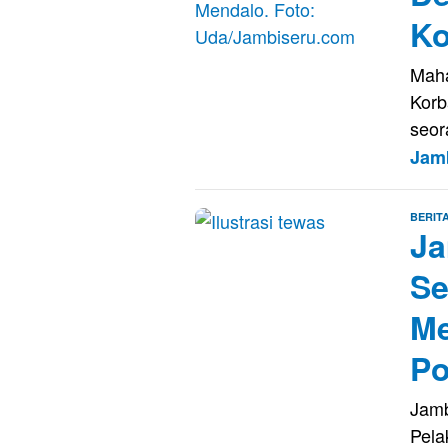
Ko
Maha
Kor
seor
Jam
BERIT
Ja
Se
Me
Po
Jamb
Pela