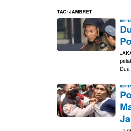
TAG:
JAMBRET
BERIT
Du
Po
JAKA
pela
Dua
BERIT
Po
Ma
Ja
Jamb