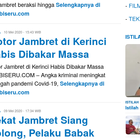
ambret beraksi hingga
Selengkapnya di
-
FIL
biseru.com
-
TEK
Eri
10 Mei 2020 - 15:43 WIB
A
ISTI
tor Jambret di Kerinci
Saputra
bis Dibakar Massa
r Jambret di Kerinci Habis Dibakar Massa
ISERU.COM – Angka kriminal meningkat
ngah pandemi Covid-19,
Selengkapnya di
biseru.com
ISTILA
Istila
Evo
09 Mei 2020 - 17:34 WIB
A
kat Jambret Siang
Kusnady
long, Pelaku Babak