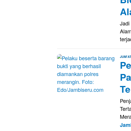
Al
Jadi
Alam
terja
JUM'AT
Pe
Pa
Te
Penj
Tert
Mera
Jam