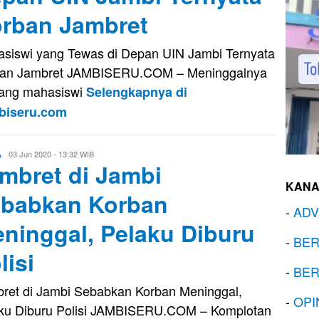
rban Jambret
siswi yang Tewas di Depan UIN Jambi Ternyata
ban Jambret JAMBISERU.COM – Meninggalnya
ang mahasiswi
Selengkapnya di
biseru.com
Eri
03 Jun 2020 - 13:32 WIB
A
mbret di Jambi
Saputra
KANA
babkan Korban
-
ADV
ninggal, Pelaku Diburu
-
BER
lisi
-
BER
ret di Jambi Sebabkan Korban Meninggal,
-
OPI
ku Diburu Polisi JAMBISERU.COM – Komplotan