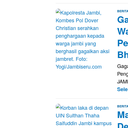
BERIT
Ga
Wa
Pe
Bh
Gaga
Peng
JAM
Sel
BERIT
Ma
De