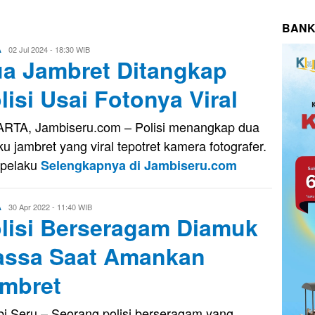
BANK
Evo
02 Jul 2024 - 18:30 WIB
A
a Jambret Ditangkap
Kusnady
lisi Usai Fotonya Viral
RTA, Jambiseru.com – Polisi menangkap dua
ku jambret yang viral tepotret kamera fotografer.
 pelaku
Selengkapnya di Jambiseru.com
Eri
30 Apr 2022 - 11:40 WIB
A
lisi Berseragam Diamuk
Saputra
ssa Saat Amankan
mbret
i Seru – Seorang polisi berseragam yang