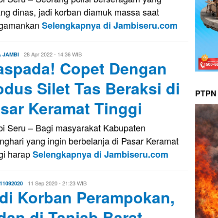
ng dinas, jadi korban diamuk massa saat
gamankan
Selengkapnya di Jambiseru.com
Evo
28 Apr 2022 - 14:36 WIB
A JAMBI
spada! Copet Dengan
Kusnady
dus Silet Tas Beraksi di
PTPN 
sar Keramat Tinggi
i Seru – Bagi masyarakat Kabupaten
nghari yang ingin berbelanja di Pasar Keramat
gi harap
Selengkapnya di Jambiseru.com
Evo
11 Sep 2020 - 21:23 WIB
11092020
di Korban Perampokan,
Kusnady
dan di Tanjab Barat