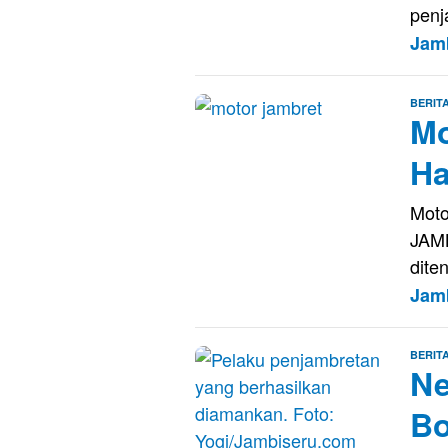
penj
Jam
BERIT
Mo
Ha
Moto
JAMB
dite
Jam
BERIT
Ne
Bo