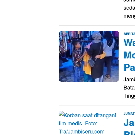
seda
men
BERIT
Wa
Mo
Pa
Jamb
Bata
Ting
JUMAT
Ja
Bi