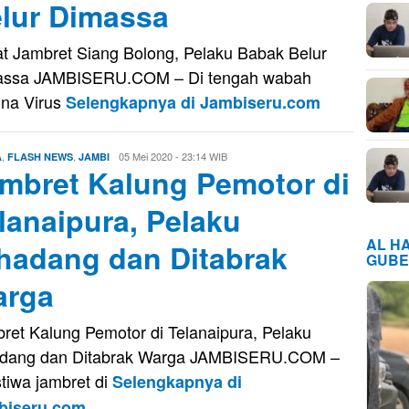
lur Dimassa
t Jambret Siang Bolong, Pelaku Babak Belur
assa JAMBISERU.COM – Di tengah wabah
na Virus
Selengkapnya di Jambiseru.com
,
,
Evo
05 Mei 2020 - 23:14 WIB
A
FLASH NEWS
JAMBI
mbret Kalung Pemotor di
Kusnady
lanaipura, Pelaku
AL H
hadang dan Ditabrak
GUBE
arga
ret Kalung Pemotor di Telanaipura, Pelaku
adang dan Ditabrak Warga JAMBISERU.COM –
stiwa jambret di
Selengkapnya di
biseru.com