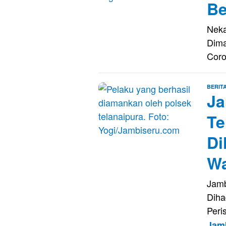
Be
Neka
Dim
Coro
BERIT
Ja
Te
Di
W
Jamb
Dih
Peri
Jam