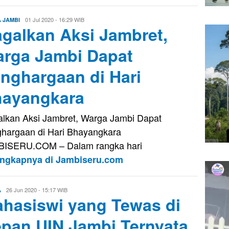
Evo
01 Jul 2020 - 16:29 WIB
A JAMBI
galkan Aksi Jambret,
Kusnady
rga Jambi Dapat
nghargaan di Hari
ayangkara
lkan Aksi Jambret, Warga Jambi Dapat
hargaan di Hari Bhayangkara
BISERU.COM – Dalam rangka hari
engkapnya di Jambiseru.com
Eri
26 Jun 2020 - 15:17 WIB
A
hasiswi yang Tewas di
Saputra
pan UIN Jambi Ternyata