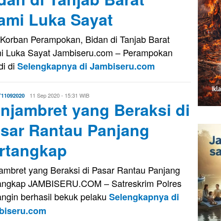
ami Luka Sayat
 Korban Perampokan, Bidan di Tanjab Barat
i Luka Sayat Jambiseru.com – Perampokan
di di
Selengkapnya di Jambiseru.com
Evo
11 Sep 2020 - 15:31 WIB
11092020
njambret yang Beraksi di
Kusnady
sar Rantau Panjang
rtangkap
ambret yang Beraksi di Pasar Rantau Panjang
angkap JAMBISERU.COM – Satreskrim Polres
ngin berhasil bekuk pelaku
Selengkapnya di
biseru.com