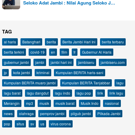
Seloko Adat Jambi : Nilai Agung Seloko J…
TAG
al haris
Batanghari
berita
Berita Jambi Hari Ini
berita terbaru
berita terkini
covid-19
en
film
fr
Gubernur Al Haris
gubernur jambi
jambi
jambi hari ini
jambiseru
jambiseru.com
jp
kota jambi
kriminal
Kumpulan BERITA haris-sani
Kumpulan BERITA muaro jambi
Kumpulan BERITA Tanjabbar
lagu
lagu barat
lagu dangdut
lagu indo
lagu pop
lirik
lirik lagu
Merangin
mp3
musik
musik barat
Musik Indo
nasional
news
olahraga
pemprov jambi
pilgub jambi
Pilkada Jambi
pop
situs
sv
us
virus corona