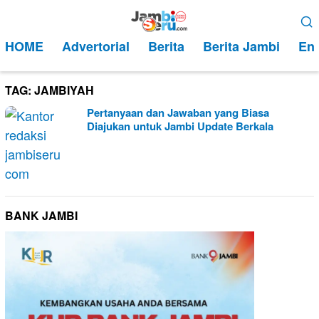
Loncat
Menu
ke
Mobile
HOME
Advertorial
Berita
Berita Jambi
Ent
konten
TAG:
JAMBIYAH
Pertanyaan dan Jawaban yang Biasa
Diajukan untuk Jambi Update Berkala
BANK JAMBI