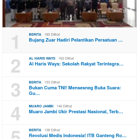
1
185 Dilihat
BERITA
Bujang Zuar Hadiri Pelantikan Persatuan …
2
163 Dilihat
AL HARIS WAYS
Al Haris Ways: Sekolah Rakyat Terintegra…
3
153 Dilihat
BERITA
Bukan Cuma TNI! Mensesneg Buka Suara:
Gu…
4
146 Dilihat
MUARO JAMBI
Muaro Jambi Ukir Prestasi Nasional, Terb…
5
138 Dilihat
BERITA
Revolusi Medis Indonesia! ITB Ganteng Ro…