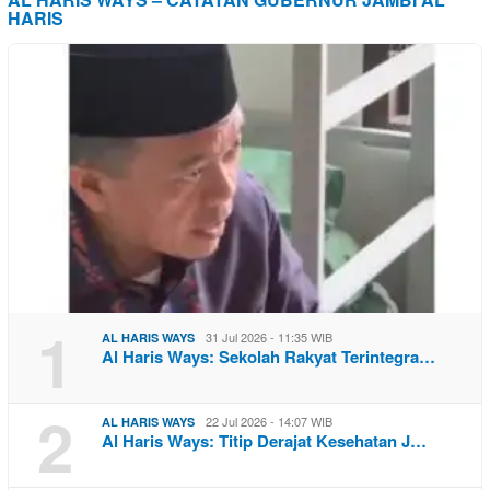
HARIS
1
31 Jul 2026 - 11:35 WIB
AL HARIS WAYS
Al Haris Ways: Sekolah Rakyat Terintegra…
2
22 Jul 2026 - 14:07 WIB
AL HARIS WAYS
Al Haris Ways: Titip Derajat Kesehatan J…