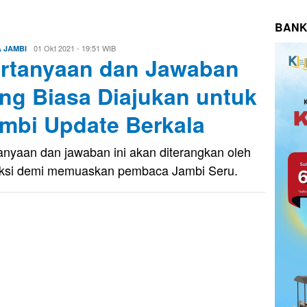
BANK
Evo
01 Okt 2021 - 19:51 WIB
A JAMBI
rtanyaan dan Jawaban
Kusnady
ng Biasa Diajukan untuk
mbi Update Berkala
anyaan dan jawaban ini akan diterangkan oleh
ksi demi memuaskan pembaca Jambi Seru.