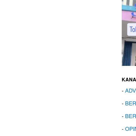
KANA
-
ADV
-
BER
-
BER
-
OPI