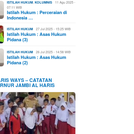
,
11 Agu 2025 -
ISTILAH HUKUM
KOLUMNIS
07:11 WIB
Istilah Hukum : Perceraian di
Indonesia …
27 Jul 2025 - 15:25 WIB
ISTILAH HUKUM
Istilah Hukum : Asas Hukum
Pidana (3)
26 Jul 2025 - 14:58 WIB
ISTILAH HUKUM
Istilah Hukum : Asas Hukum
Pidana (2)
ARIS WAYS – CATATAN
RNUR JAMBI AL HARIS