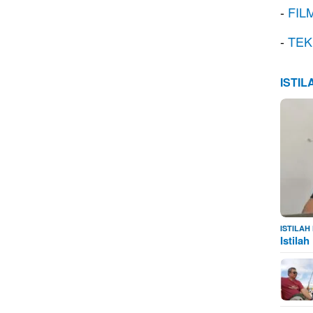
-
FIL
-
TEK
ISTI
ISTILA
Istila