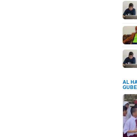
AL H
GUBE