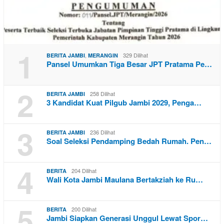
1
,
329 Dilihat
BERITA JAMBI
MERANGIN
Pansel Umumkan Tiga Besar JPT Pratama Pe…
2
258 Dilihat
BERITA JAMBI
3 Kandidat Kuat Pilgub Jambi 2029, Penga…
3
236 Dilihat
BERITA JAMBI
Soal Seleksi Pendamping Bedah Rumah. Pen…
4
204 Dilihat
BERITA
Wali Kota Jambi Maulana Bertakziah ke Ru…
5
200 Dilihat
BERITA
Jambi Siapkan Generasi Unggul Lewat Spor…