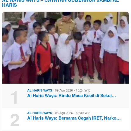
HARIS
1
09 Agu 2026 - 15:24 WIB
AL HARIS WAYS
Al Haris Ways: Rindu Masa Kecil di Sekol…
2
08 Agu 2026 - 13:39 WIB
AL HARIS WAYS
Al Haris Ways: Bersama Cegah IRET, Narko…