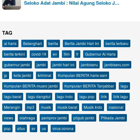
Seloko Adat Jambi : Nilai Agung Seloko J…
TAG
al haris
Batanghari
berita
Berita Jambi Hari Ini
berita terbaru
berita terkini
covid-19
en
film
fr
Gubernur Al Haris
gubernur jambi
jambi
jambi hari ini
jambiseru
jambiseru.com
jp
kota jambi
kriminal
Kumpulan BERITA haris-sani
Kumpulan BERITA muaro jambi
Kumpulan BERITA Tanjabbar
lagu
lagu barat
lagu dangdut
lagu indo
lagu pop
lirik
lirik lagu
Merangin
mp3
musik
musik barat
Musik Indo
nasional
news
olahraga
pemprov jambi
pilgub jambi
Pilkada Jambi
pop
situs
sv
us
virus corona