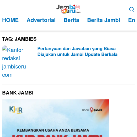
Loncat
Menu
ke
Mobile
HOME
Advertorial
Berita
Berita Jambi
Ent
konten
TAG:
JAMBIES
Pertanyaan dan Jawaban yang Biasa
Diajukan untuk Jambi Update Berkala
BANK JAMBI