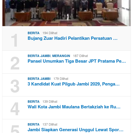
1
194 Dilihat
BERITA
Bujang Zuar Hadiri Pelantikan Persatuan …
2
,
187 Dilihat
BERITA JAMBI
MERANGIN
Pansel Umumkan Tiga Besar JPT Pratama Pe…
3
179 Dilihat
BERITA JAMBI
3 Kandidat Kuat Pilgub Jambi 2029, Penga…
4
139 Dilihat
BERITA
Wali Kota Jambi Maulana Bertakziah ke Ru…
5
137 Dilihat
BERITA
Jambi Siapkan Generasi Unggul Lewat Spor…