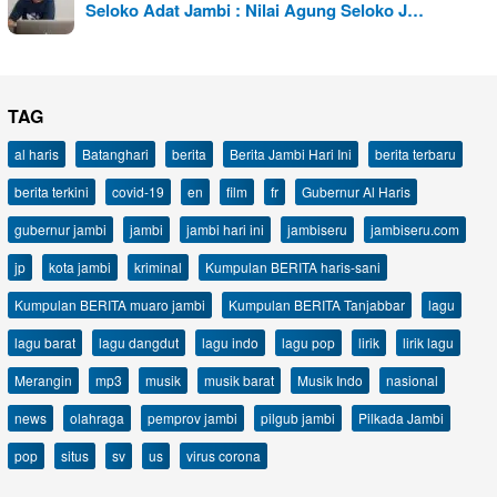
Seloko Adat Jambi : Nilai Agung Seloko J…
TAG
al haris
Batanghari
berita
Berita Jambi Hari Ini
berita terbaru
berita terkini
covid-19
en
film
fr
Gubernur Al Haris
gubernur jambi
jambi
jambi hari ini
jambiseru
jambiseru.com
jp
kota jambi
kriminal
Kumpulan BERITA haris-sani
Kumpulan BERITA muaro jambi
Kumpulan BERITA Tanjabbar
lagu
lagu barat
lagu dangdut
lagu indo
lagu pop
lirik
lirik lagu
Merangin
mp3
musik
musik barat
Musik Indo
nasional
news
olahraga
pemprov jambi
pilgub jambi
Pilkada Jambi
pop
situs
sv
us
virus corona