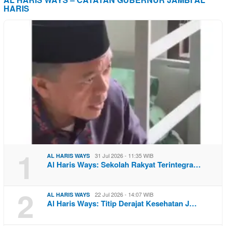
HARIS
1
31 Jul 2026 - 11:35 WIB
AL HARIS WAYS
Al Haris Ways: Sekolah Rakyat Terintegra…
2
22 Jul 2026 - 14:07 WIB
AL HARIS WAYS
Al Haris Ways: Titip Derajat Kesehatan J…