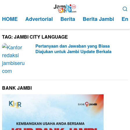
Loncat
Menu
ke
Mobile
HOME
Advertorial
Berita
Berita Jambi
Ent
konten
TAG:
JAMBI CITY LANGUAGE
Pertanyaan dan Jawaban yang Biasa
Diajukan untuk Jambi Update Berkala
BANK JAMBI