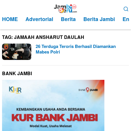
Loncat
Menu
ke
Mobile
HOME
Advertorial
Berita
Berita Jambi
Ent
konten
TAG:
JAMAAH ANSHARUT DAULAH
26 Terduga Teroris Berhasil Diamankan
Mabes Polri
BANK JAMBI