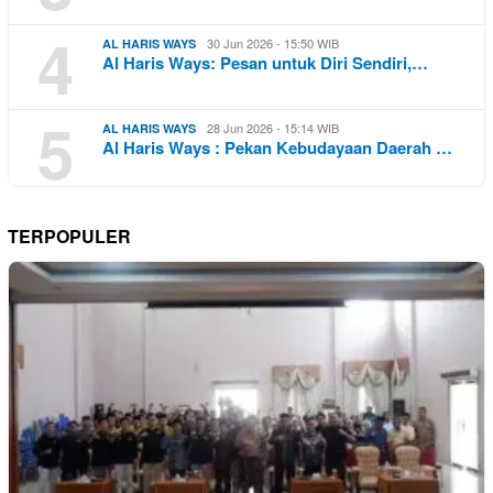
4
30 Jun 2026 - 15:50 WIB
AL HARIS WAYS
Al Haris Ways: Pesan untuk Diri Sendiri,…
5
28 Jun 2026 - 15:14 WIB
AL HARIS WAYS
Al Haris Ways : Pekan Kebudayaan Daerah …
TERPOPULER