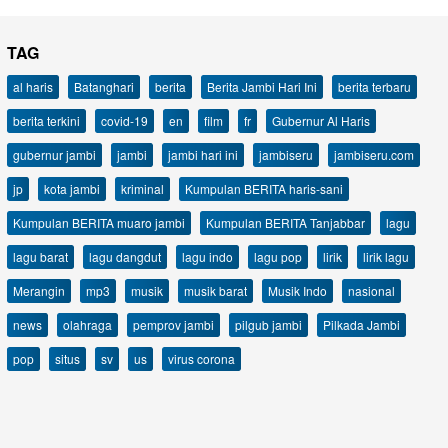
TAG
al haris
Batanghari
berita
Berita Jambi Hari Ini
berita terbaru
berita terkini
covid-19
en
film
fr
Gubernur Al Haris
gubernur jambi
jambi
jambi hari ini
jambiseru
jambiseru.com
jp
kota jambi
kriminal
Kumpulan BERITA haris-sani
Kumpulan BERITA muaro jambi
Kumpulan BERITA Tanjabbar
lagu
lagu barat
lagu dangdut
lagu indo
lagu pop
lirik
lirik lagu
Merangin
mp3
musik
musik barat
Musik Indo
nasional
news
olahraga
pemprov jambi
pilgub jambi
Pilkada Jambi
pop
situs
sv
us
virus corona