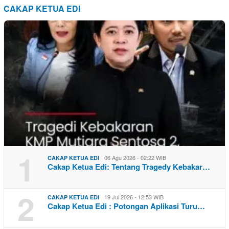
CAKAP KETUA EDI
1
06 Agu 2026 - 02:22 WIB
CAKAP KETUA EDI
Cakap Ketua Edi: Tentang Tragedy Kebakar…
2
19 Jul 2026 - 12:53 WIB
CAKAP KETUA EDI
Cakap Ketua Edi : Potongan Aplikasi Turu…