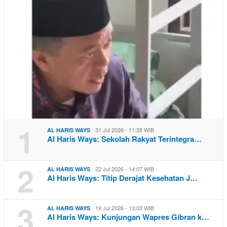
1
31 Jul 2026 - 11:35 WIB
AL HARIS WAYS
Al Haris Ways: Sekolah Rakyat Terintegra…
2
22 Jul 2026 - 14:07 WIB
AL HARIS WAYS
Al Haris Ways: Titip Derajat Kesehatan J…
3
19 Jul 2026 - 13:03 WIB
AL HARIS WAYS
Al Haris Ways: Kunjungan Wapres Gibran k…