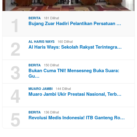
1
181 Dilihat
BERITA
Bujang Zuar Hadiri Pelantikan Persatuan …
2
160 Dilihat
AL HARIS WAYS
Al Haris Ways: Sekolah Rakyat Terintegra…
3
150 Dilihat
BERITA
Bukan Cuma TNI! Mensesneg Buka Suara:
Gu…
4
144 Dilihat
MUARO JAMBI
Muaro Jambi Ukir Prestasi Nasional, Terb…
5
136 Dilihat
BERITA
Revolusi Medis Indonesia! ITB Ganteng Ro…