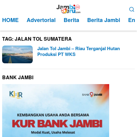
Loncat
Menu
ke
Mobile
HOME
Advertorial
Berita
Berita Jambi
Ent
konten
TAG:
JALAN TOL SUMATERA
Jalan Tol Jambi – Riau Terganjal Hutan
Produksi PT WKS
BANK JAMBI