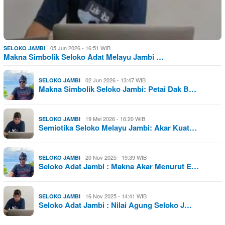
05 Jun 2026 - 16:51 WIB
SELOKO JAMBI
Makna Simbolik Seloko Adat Melayu Jambi …
02 Jun 2026 - 13:47 WIB
SELOKO JAMBI
Makna Simbolik Seloko Jambi: Petai Dak B…
19 Mei 2026 - 16:20 WIB
SELOKO JAMBI
Semiotika Seloko Melayu Jambi: Akar Kuat…
20 Nov 2025 - 19:39 WIB
SELOKO JAMBI
Seloko Adat Jambi : Makna Akar Menurut E…
16 Nov 2025 - 14:41 WIB
SELOKO JAMBI
Seloko Adat Jambi : Nilai Agung Seloko J…