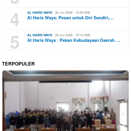
4
30 Jun 2026 - 15:50 WIB
AL HARIS WAYS
Al Haris Ways: Pesan untuk Diri Sendiri,…
5
28 Jun 2026 - 15:14 WIB
AL HARIS WAYS
Al Haris Ways : Pekan Kebudayaan Daerah …
TERPOPULER