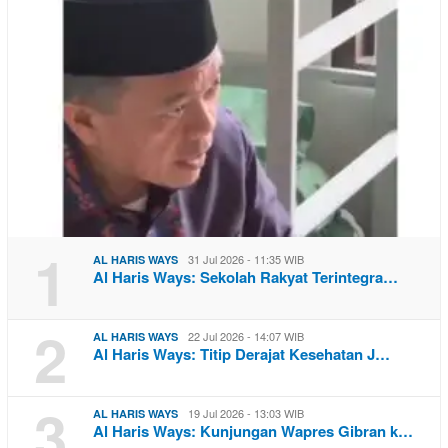
1
31 Jul 2026 - 11:35 WIB
AL HARIS WAYS
Al Haris Ways: Sekolah Rakyat Terintegra…
2
22 Jul 2026 - 14:07 WIB
AL HARIS WAYS
Al Haris Ways: Titip Derajat Kesehatan J…
3
19 Jul 2026 - 13:03 WIB
AL HARIS WAYS
Al Haris Ways: Kunjungan Wapres Gibran k…