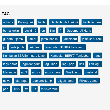
TAG
al haris
Batanghari
berita
Berita Jambi Hari Ini
berita terbaru
berita terkini
covid-19
en
film
fr
Gubernur Al Haris
gubernur jambi
jambi
jambi hari ini
jambiseru
jambiseru.com
jp
kota jambi
kriminal
Kumpulan BERITA haris-sani
Kumpulan BERITA muaro jambi
Kumpulan BERITA Tanjabbar
lagu
lagu barat
lagu dangdut
lagu indo
lagu pop
lirik
lirik lagu
Merangin
mp3
musik
musik barat
Musik Indo
nasional
news
olahraga
pemprov jambi
pilgub jambi
Pilkada Jambi
pop
situs
sv
us
virus corona