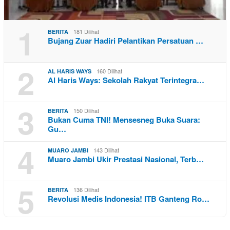
1
181 Dilihat
BERITA
Bujang Zuar Hadiri Pelantikan Persatuan …
2
160 Dilihat
AL HARIS WAYS
Al Haris Ways: Sekolah Rakyat Terintegra…
3
150 Dilihat
BERITA
Bukan Cuma TNI! Mensesneg Buka Suara:
Gu…
4
143 Dilihat
MUARO JAMBI
Muaro Jambi Ukir Prestasi Nasional, Terb…
5
136 Dilihat
BERITA
Revolusi Medis Indonesia! ITB Ganteng Ro…