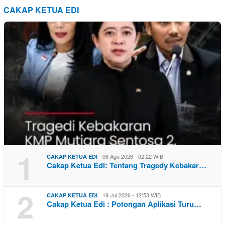
CAKAP KETUA EDI
1
06 Agu 2026 - 02:22 WIB
CAKAP KETUA EDI
Cakap Ketua Edi: Tentang Tragedy Kebakar…
2
19 Jul 2026 - 12:53 WIB
CAKAP KETUA EDI
Cakap Ketua Edi : Potongan Aplikasi Turu…