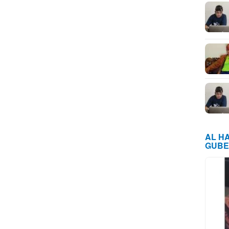
AL H
GUBE