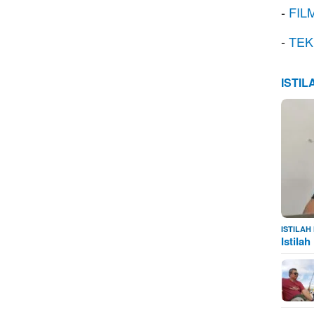
-
FIL
-
TEK
ISTI
ISTILA
Istila