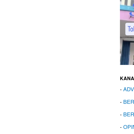
KANA
-
ADV
-
BER
-
BER
-
OPI