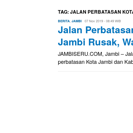
TAG:
JALAN PERBATASAN KOTA
,
Eri
07 Nov 2019 - 08:49 WIB
BERITA
JAMBI
Jalan Perbatasa
Saputra
Jambi Rusak, W
JAMBISERU.COM, Jambi – Jalan
perbatasan Kota Jambi dan Ka