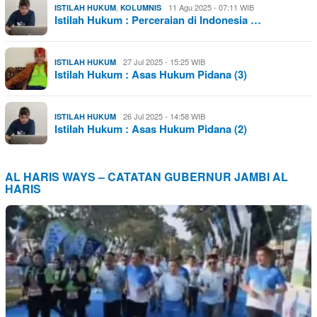
,
11 Agu 2025 - 07:11 WIB
ISTILAH HUKUM
KOLUMNIS
Istilah Hukum : Perceraian di Indonesia …
27 Jul 2025 - 15:25 WIB
ISTILAH HUKUM
Istilah Hukum : Asas Hukum Pidana (3)
26 Jul 2025 - 14:58 WIB
ISTILAH HUKUM
Istilah Hukum : Asas Hukum Pidana (2)
AL HARIS WAYS – CATATAN GUBERNUR JAMBI AL
HARIS