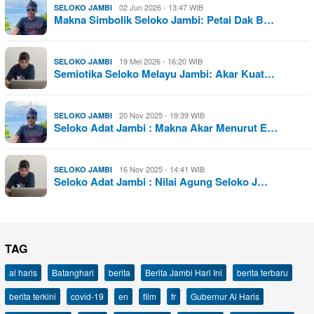
02 Jun 2026 - 13:47 WIB
SELOKO JAMBI
Makna Simbolik Seloko Jambi: Petai Dak B…
19 Mei 2026 - 16:20 WIB
SELOKO JAMBI
Semiotika Seloko Melayu Jambi: Akar Kuat…
20 Nov 2025 - 19:39 WIB
SELOKO JAMBI
Seloko Adat Jambi : Makna Akar Menurut E…
16 Nov 2025 - 14:41 WIB
SELOKO JAMBI
Seloko Adat Jambi : Nilai Agung Seloko J…
TAG
al haris
Batanghari
berita
Berita Jambi Hari Ini
berita terbaru
berita terkini
covid-19
en
film
fr
Gubernur Al Haris