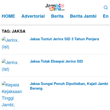
Loncat
Menu
ke
Mobile
HOME
Advertorial
Berita
Berita Jambi
Ent
konten
TAG:
JAKSA
Jaksa Tuntut Jerinx SID 3 Tahun Penjara
Jaksa Tolak Eksepsi Jerinx SID
Jaksa Sungai Penuh Dipolisikan, Kajati Jambi
Berang