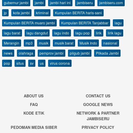
gubernur jambi
jambi
jambi hari ini
jambiseru
jambiseru.com
jp
kota jambi
kriminal
Kumpulan BERITA haris-sani
Kumpulan BERITA muaro jambi
Kumpulan BERITA Tanjabbar
lagu
lagu barat
lagu dangdut
lagu indo
lagu pop
lirik
lirik lagu
Merangin
mp3
musik
musik barat
Musik Indo
nasional
news
olahraga
pemprov jambi
pilgub jambi
Pilkada Jambi
pop
situs
sv
us
virus corona
ABOUT US
CONTACT US
FAQ
GOOGLE NEWS
KODE ETIK
NETWORK & PARTNER
JAMBISERU
PEDOMAN MEDIA SIBER
PRIVACY POLICY