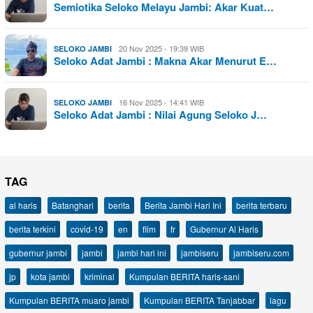
Semiotika Seloko Melayu Jambi: Akar Kuat…
20 Nov 2025 - 19:39 WIB
SELOKO JAMBI
Seloko Adat Jambi : Makna Akar Menurut E…
16 Nov 2025 - 14:41 WIB
SELOKO JAMBI
Seloko Adat Jambi : Nilai Agung Seloko J…
TAG
al haris
Batanghari
berita
Berita Jambi Hari Ini
berita terbaru
berita terkini
covid-19
en
film
fr
Gubernur Al Haris
gubernur jambi
jambi
jambi hari ini
jambiseru
jambiseru.com
jp
kota jambi
kriminal
Kumpulan BERITA haris-sani
Kumpulan BERITA muaro jambi
Kumpulan BERITA Tanjabbar
lagu