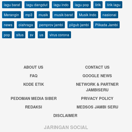
lagu barat
lagu dangdut
lagu indo
lagu pop
lirik
lirik lagu
Merangin
mp3
musik
musik barat
Musik Indo
nasional
news
olahraga
pemprov jambi
pilgub jambi
Pilkada Jambi
pop
situs
sv
us
virus corona
ABOUT US
CONTACT US
FAQ
GOOGLE NEWS
KODE ETIK
NETWORK & PARTNER
JAMBISERU
PEDOMAN MEDIA SIBER
PRIVACY POLICY
REDAKSI
MEDSOS JAMBI SERU
DISCLAIMER
JARINGAN SOCIAL