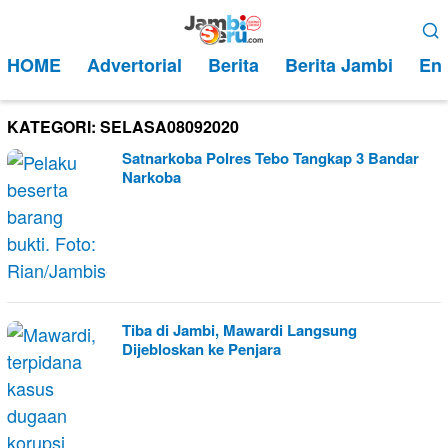
Loncat
Menu
ke
Mobile
HOME
Advertorial
Berita
Berita Jambi
Ent
konten
KATEGORI:
SELASA08092020
Satnarkoba Polres Tebo Tangkap 3 Bandar
Narkoba
Tiba di Jambi, Mawardi Langsung
Dijebloskan ke Penjara