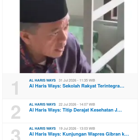
1
31 Jul 2026 - 11:35 WIB
AL HARIS WAYS
Al Haris Ways: Sekolah Rakyat Terintegra…
2
22 Jul 2026 - 14:07 WIB
AL HARIS WAYS
Al Haris Ways: Titip Derajat Kesehatan J…
3
19 Jul 2026 - 13:03 WIB
AL HARIS WAYS
Al Haris Ways: Kunjungan Wapres Gibran k…