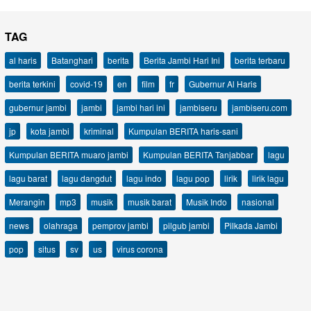
TAG
al haris
Batanghari
berita
Berita Jambi Hari Ini
berita terbaru
berita terkini
covid-19
en
film
fr
Gubernur Al Haris
gubernur jambi
jambi
jambi hari ini
jambiseru
jambiseru.com
jp
kota jambi
kriminal
Kumpulan BERITA haris-sani
Kumpulan BERITA muaro jambi
Kumpulan BERITA Tanjabbar
lagu
lagu barat
lagu dangdut
lagu indo
lagu pop
lirik
lirik lagu
Merangin
mp3
musik
musik barat
Musik Indo
nasional
news
olahraga
pemprov jambi
pilgub jambi
Pilkada Jambi
pop
situs
sv
us
virus corona