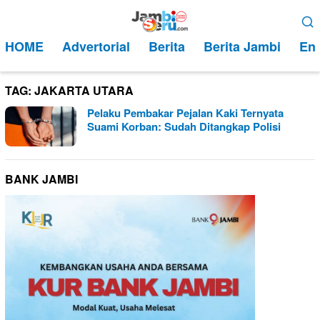
Loncat
Menu
ke
Mobile
HOME
Advertorial
Berita
Berita Jambi
Ent
konten
TAG:
JAKARTA UTARA
Pelaku Pembakar Pejalan Kaki Ternyata
Suami Korban: Sudah Ditangkap Polisi
BANK JAMBI