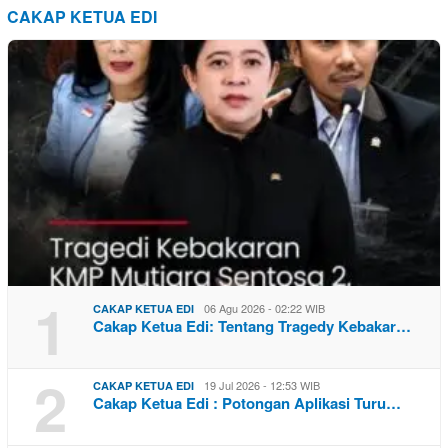
CAKAP KETUA EDI
1
06 Agu 2026 - 02:22 WIB
CAKAP KETUA EDI
Cakap Ketua Edi: Tentang Tragedy Kebakar…
2
19 Jul 2026 - 12:53 WIB
CAKAP KETUA EDI
Cakap Ketua Edi : Potongan Aplikasi Turu…