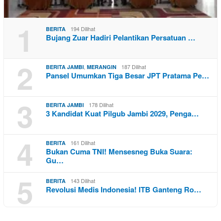
1
194 Dilihat
BERITA
Bujang Zuar Hadiri Pelantikan Persatuan …
2
,
187 Dilihat
BERITA JAMBI
MERANGIN
Pansel Umumkan Tiga Besar JPT Pratama Pe…
3
178 Dilihat
BERITA JAMBI
3 Kandidat Kuat Pilgub Jambi 2029, Penga…
4
161 Dilihat
BERITA
Bukan Cuma TNI! Mensesneg Buka Suara:
Gu…
5
143 Dilihat
BERITA
Revolusi Medis Indonesia! ITB Ganteng Ro…