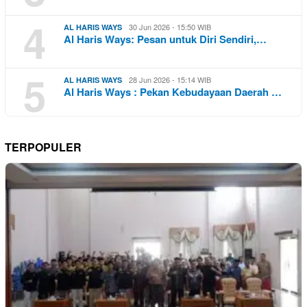
4
30 Jun 2026 - 15:50 WIB
AL HARIS WAYS
Al Haris Ways: Pesan untuk Diri Sendiri,…
5
28 Jun 2026 - 15:14 WIB
AL HARIS WAYS
Al Haris Ways : Pekan Kebudayaan Daerah …
TERPOPULER