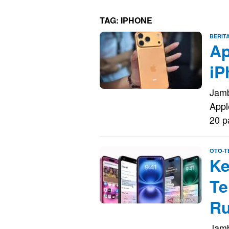
TAG:
IPHONE
BERIT
Ap
iP
Jamb
Appl
20 p
OTO-T
Ke
Te
Ru
Jamb