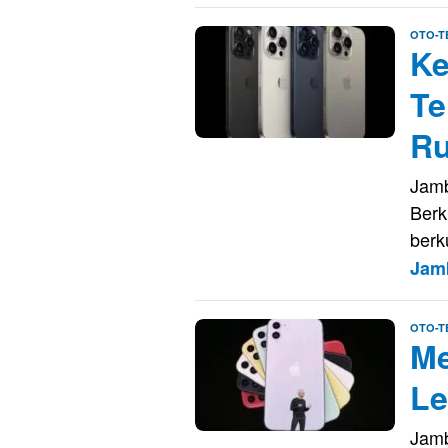
OTO-T
Ke
Te
Ru
Jamb
Berk
berk
Jam
OTO-T
Me
Le
Jamb