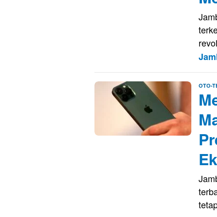
Jamb
terk
revo
Jam
OTO-T
Me
Ma
Pr
Ek
Jamb
terb
teta