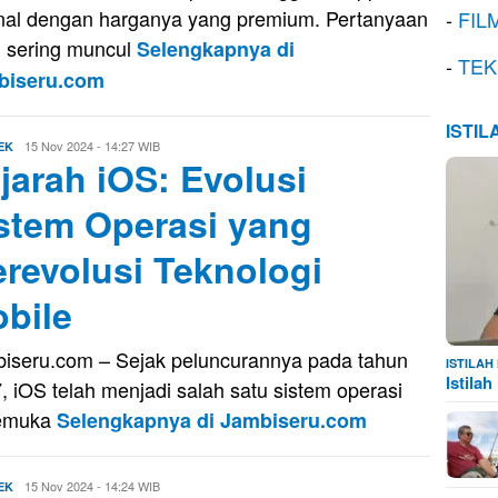
nal dengan harganya yang premium. Pertanyaan
-
FIL
 sering muncul
Selengkapnya di
-
TEK
biseru.com
ISTI
Evo
15 Nov 2024 - 14:27 WIB
EK
jarah iOS: Evolusi
Kusnady
stem Operasi yang
revolusi Teknologi
bile
iseru.com – Sejak peluncurannya pada tahun
ISTILA
Istila
, iOS telah menjadi salah satu sistem operasi
kemuka
Selengkapnya di Jambiseru.com
Evo
15 Nov 2024 - 14:24 WIB
EK