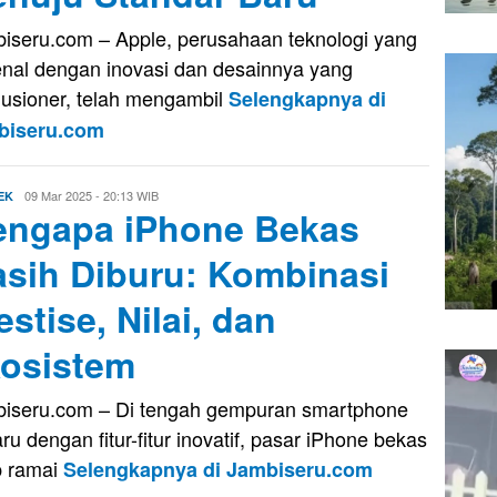
iseru.com – Apple, perusahaan teknologi yang
enal dengan inovasi dan desainnya yang
lusioner, telah mengambil
Selengkapnya di
biseru.com
Evo
09 Mar 2025 - 20:13 WIB
EK
ngapa iPhone Bekas
Kusnady
sih Diburu: Kombinasi
estise, Nilai, dan
osistem
iseru.com – Di tengah gempuran smartphone
aru dengan fitur-fitur inovatif, pasar iPhone bekas
p ramai
Selengkapnya di Jambiseru.com