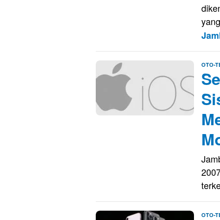
dike
yang
Jam
OTO-T
Se
Si
Me
Mo
Jamb
2007
ter
OTO-T