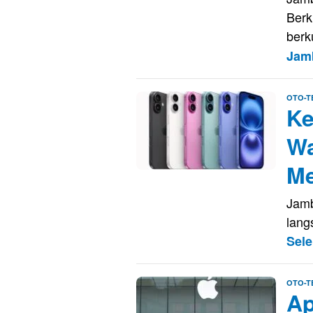
Berk
berk
Jam
OTO-T
Ke
Wa
Me
Jamb
lang
Sel
OTO-T
Ap