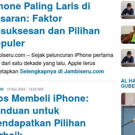
hone Paling Laris di
Kusnady
saran: Faktor
suksesan dan Pilihan
puler
iseru.com – Sejak peluncuran iPhone pertama
h dari satu dekade yang lalu, Apple terus
etapkan
Selengkapnya di Jambiseru.com
AL H
GUBE
Evo
15 Nov 2024 - 14:22 WIB
EK
ps Membeli iPhone:
Kusnady
nduan untuk
ndapatkan Pilihan
rbaik