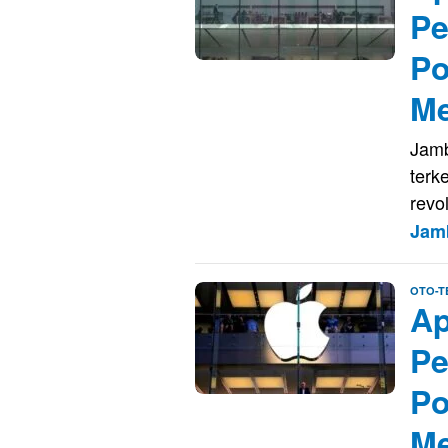
Pe
Po
Me
Jamb
terk
revo
Jam
OTO-T
Ap
Pe
Po
Me