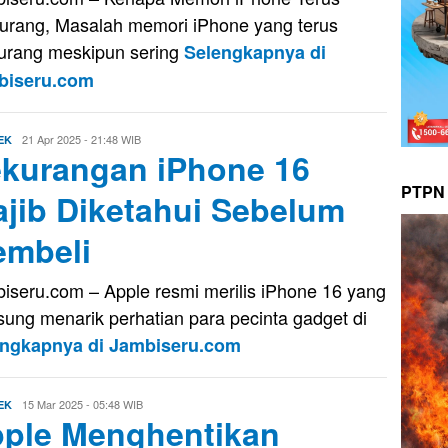
urang, Masalah memori iPhone yang terus
urang meskipun sering
Selengkapnya di
biseru.com
Evo
21 Apr 2025 - 21:48 WIB
EK
kurangan iPhone 16
Kusnady
PTPN 
jib Diketahui Sebelum
mbeli
iseru.com – Apple resmi merilis iPhone 16 yang
sung menarik perhatian para pecinta gadget di
engkapnya di Jambiseru.com
Evo
15 Mar 2025 - 05:48 WIB
EK
ple Menghentikan
Kusnady