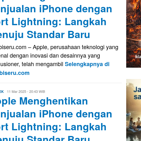
njualan iPhone dengan
rt Lightning: Langkah
nuju Standar Baru
iseru.com – Apple, perusahaan teknologi yang
enal dengan inovasi dan desainnya yang
lusioner, telah mengambil
Selengkapnya di
biseru.com
Evo
11 Mar 2025 - 20:43 WIB
EK
ple Menghentikan
Kusnady
njualan iPhone dengan
rt Lightning: Langkah
nuju Standar Baru