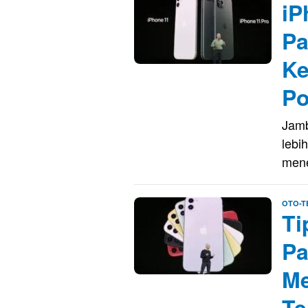
iP
Pa
Ke
Po
Jamb
lebi
men
OTO-T
Ti
Pa
Me
Te