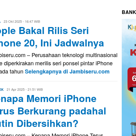
BANK
Evo
23 Okt 2025 - 16:47 WIB
A
ple Bakal Rilis Seri
Kusnady
hone 20, Ini Jadwalnya
iseru.com – Perusahaan teknologi multinasional
e diperkirakan merilis seri ponsel pintar iPhone
ada tahun
Selengkapnya di Jambiseru.com
Evo
21 Apr 2025 - 21:51 WIB
EK
napa Memori iPhone
Kusnady
rus Berkurang padahal
tin Dibersihkan?
iseru.com – Kenapa Memori iPhone Terus