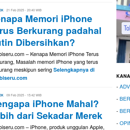
Evo
21 Feb 2025 - 20:40 WIB
EK
napa Memori iPhone
Kusnady
rus Berkurang padahal
tin Dibersihkan?
iseru.com – Kenapa Memori iPhone Terus
urang, Masalah memori iPhone yang terus
urang meskipun sering
Selengkapnya di
KANA
biseru.com
-
ADV
Evo
09 Feb 2025 - 15:42 WIB
EK
-
BER
ngapa iPhone Mahal?
Kusnady
-
BER
bih dari Sekadar Merek
-
OPI
iseru.com – iPhone, produk unggulan Apple,