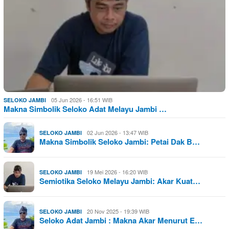
05 Jun 2026 - 16:51 WIB
SELOKO JAMBI
Makna Simbolik Seloko Adat Melayu Jambi …
02 Jun 2026 - 13:47 WIB
SELOKO JAMBI
Makna Simbolik Seloko Jambi: Petai Dak B…
19 Mei 2026 - 16:20 WIB
SELOKO JAMBI
Semiotika Seloko Melayu Jambi: Akar Kuat…
20 Nov 2025 - 19:39 WIB
SELOKO JAMBI
Seloko Adat Jambi : Makna Akar Menurut E…