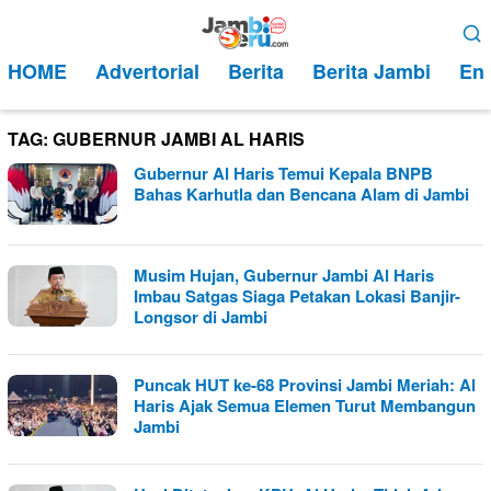
Loncat
Menu
ke
Mobile
HOME
Advertorial
Berita
Berita Jambi
Ent
konten
TAG:
GUBERNUR JAMBI AL HARIS
Gubernur Al Haris Temui Kepala BNPB
Bahas Karhutla dan Bencana Alam di Jambi
Musim Hujan, Gubernur Jambi Al Haris
Imbau Satgas Siaga Petakan Lokasi Banjir-
Longsor di Jambi
Puncak HUT ke-68 Provinsi Jambi Meriah: Al
Haris Ajak Semua Elemen Turut Membangun
Jambi