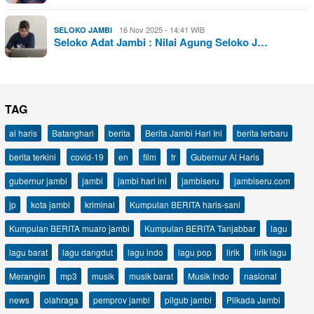
16 Nov 2025 - 14:41 WIB
SELOKO JAMBI
Seloko Adat Jambi : Nilai Agung Seloko J…
TAG
al haris
Batanghari
berita
Berita Jambi Hari Ini
berita terbaru
berita terkini
covid-19
en
film
fr
Gubernur Al Haris
gubernur jambi
jambi
jambi hari ini
jambiseru
jambiseru.com
jp
kota jambi
kriminal
Kumpulan BERITA haris-sani
Kumpulan BERITA muaro jambi
Kumpulan BERITA Tanjabbar
lagu
lagu barat
lagu dangdut
lagu indo
lagu pop
lirik
lirik lagu
Merangin
mp3
musik
musik barat
Musik Indo
nasional
news
olahraga
pemprov jambi
pilgub jambi
Pilkada Jambi