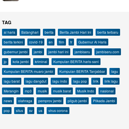
TAG
al haris
Batanghari
berita
Berita Jambi Hari Ini
berita terbaru
berita terkini
covid-19
en
film
fr
Gubernur Al Haris
gubernur jambi
jambi
jambi hari ini
jambiseru
jambiseru.com
jp
kota jambi
kriminal
Kumpulan BERITA haris-sani
Kumpulan BERITA muaro jambi
Kumpulan BERITA Tanjabbar
lagu
lagu barat
lagu dangdut
lagu indo
lagu pop
lirik
lirik lagu
Merangin
mp3
musik
musik barat
Musik Indo
nasional
news
olahraga
pemprov jambi
pilgub jambi
Pilkada Jambi
pop
situs
sv
us
virus corona