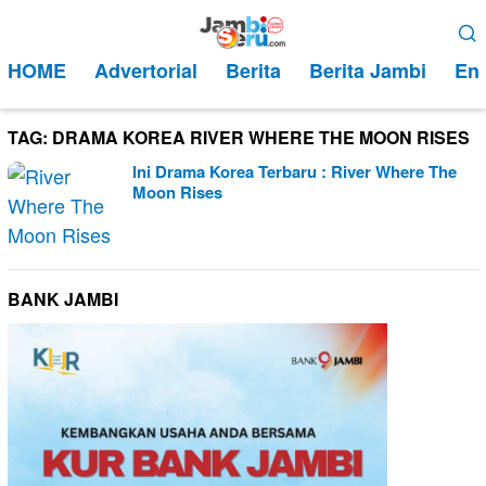
Loncat
Menu
ke
Mobile
HOME
Advertorial
Berita
Berita Jambi
Ent
konten
TAG:
DRAMA KOREA RIVER WHERE THE MOON RISES
Ini Drama Korea Terbaru : River Where The
Moon Rises
BANK JAMBI