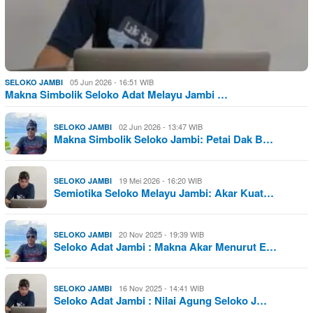
05 Jun 2026 - 16:51 WIB
SELOKO JAMBI
Makna Simbolik Seloko Adat Melayu Jambi …
02 Jun 2026 - 13:47 WIB
SELOKO JAMBI
Makna Simbolik Seloko Jambi: Petai Dak B…
19 Mei 2026 - 16:20 WIB
SELOKO JAMBI
Semiotika Seloko Melayu Jambi: Akar Kuat…
20 Nov 2025 - 19:39 WIB
SELOKO JAMBI
Seloko Adat Jambi : Makna Akar Menurut E…
16 Nov 2025 - 14:41 WIB
SELOKO JAMBI
Seloko Adat Jambi : Nilai Agung Seloko J…