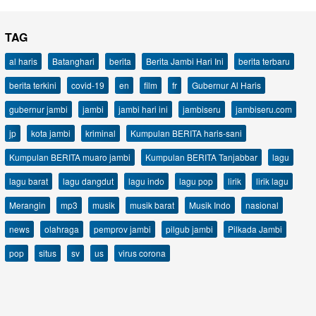
TAG
al haris
Batanghari
berita
Berita Jambi Hari Ini
berita terbaru
berita terkini
covid-19
en
film
fr
Gubernur Al Haris
gubernur jambi
jambi
jambi hari ini
jambiseru
jambiseru.com
jp
kota jambi
kriminal
Kumpulan BERITA haris-sani
Kumpulan BERITA muaro jambi
Kumpulan BERITA Tanjabbar
lagu
lagu barat
lagu dangdut
lagu indo
lagu pop
lirik
lirik lagu
Merangin
mp3
musik
musik barat
Musik Indo
nasional
news
olahraga
pemprov jambi
pilgub jambi
Pilkada Jambi
pop
situs
sv
us
virus corona