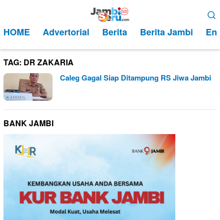
Loncat
Menu
ke
Mobile
HOME
Advertorial
Berita
Berita Jambi
Ent
konten
TAG:
DR ZAKARIA
Caleg Gagal Siap Ditampung RS Jiwa Jambi
BANK JAMBI