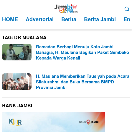
Loncat
Menu
ke
Mobile
HOME
Advertorial
Berita
Berita Jambi
Ent
konten
TAG:
DR MUALANA
Ramadan Berbagi Menuju Kota Jambi
Bahagia, H. Maulana Bagikan Paket Sembako
Kepada Warga Kenali
H. Maulana Memberikan Tausiyah pada Acara
Silaturahmi dan Buka Bersama BMPD
Provinsi Jambi
BANK JAMBI