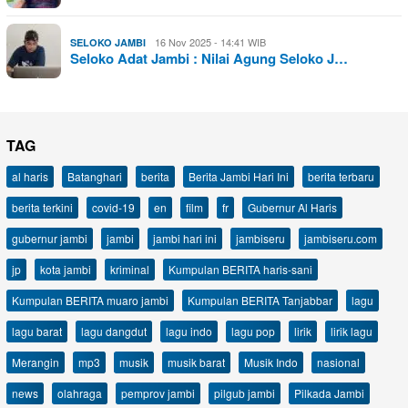
16 Nov 2025 - 14:41 WIB
SELOKO JAMBI
Seloko Adat Jambi : Nilai Agung Seloko J…
TAG
al haris
Batanghari
berita
Berita Jambi Hari Ini
berita terbaru
berita terkini
covid-19
en
film
fr
Gubernur Al Haris
gubernur jambi
jambi
jambi hari ini
jambiseru
jambiseru.com
jp
kota jambi
kriminal
Kumpulan BERITA haris-sani
Kumpulan BERITA muaro jambi
Kumpulan BERITA Tanjabbar
lagu
lagu barat
lagu dangdut
lagu indo
lagu pop
lirik
lirik lagu
Merangin
mp3
musik
musik barat
Musik Indo
nasional
news
olahraga
pemprov jambi
pilgub jambi
Pilkada Jambi