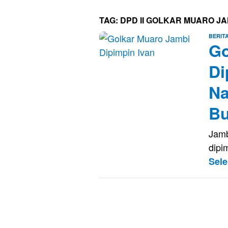
TAG:
DPD II GOLKAR MUARO JA
BERIT
Go
Di
Na
Bu
Jamb
dipi
Sel