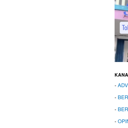
KANA
-
ADV
-
BER
-
BER
-
OPI