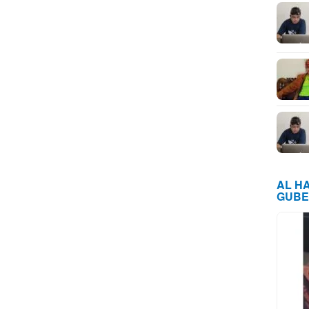
AL H
GUBE