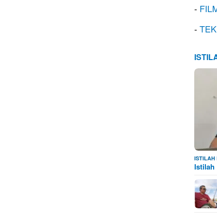
-
FIL
-
TEK
ISTI
ISTILA
Istila