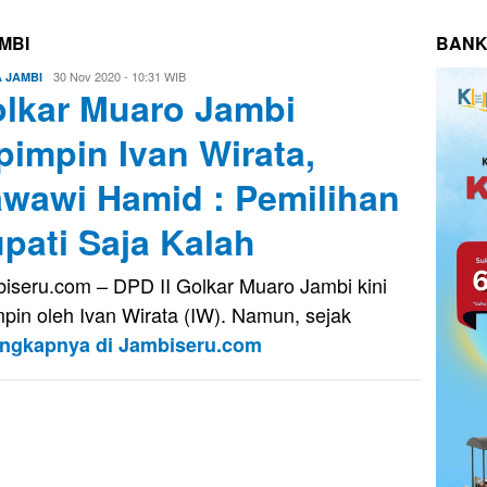
MBI
BANK
Eri
30 Nov 2020 - 10:31 WIB
A JAMBI
lkar Muaro Jambi
Saputra
pimpin Ivan Wirata,
wawi Hamid : Pemilihan
pati Saja Kalah
iseru.com – DPD II Golkar Muaro Jambi kini
mpin oleh Ivan Wirata (IW). Namun, sejak
engkapnya di Jambiseru.com