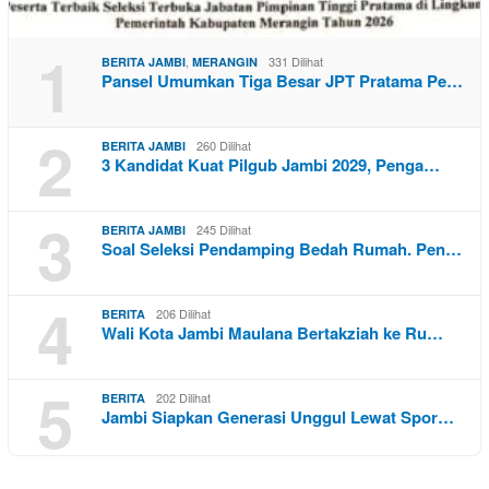
1
,
331 Dilihat
BERITA JAMBI
MERANGIN
Pansel Umumkan Tiga Besar JPT Pratama Pe…
2
260 Dilihat
BERITA JAMBI
3 Kandidat Kuat Pilgub Jambi 2029, Penga…
3
245 Dilihat
BERITA JAMBI
Soal Seleksi Pendamping Bedah Rumah. Pen…
4
206 Dilihat
BERITA
Wali Kota Jambi Maulana Bertakziah ke Ru…
5
202 Dilihat
BERITA
Jambi Siapkan Generasi Unggul Lewat Spor…