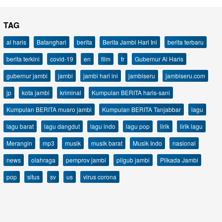
TAG
al haris
Batanghari
berita
Berita Jambi Hari Ini
berita terbaru
berita terkini
covid-19
en
film
fr
Gubernur Al Haris
gubernur jambi
jambi
jambi hari ini
jambiseru
jambiseru.com
jp
kota jambi
kriminal
Kumpulan BERITA haris-sani
Kumpulan BERITA muaro jambi
Kumpulan BERITA Tanjabbar
lagu
lagu barat
lagu dangdut
lagu indo
lagu pop
lirik
lirik lagu
Merangin
mp3
musik
musik barat
Musik Indo
nasional
news
olahraga
pemprov jambi
pilgub jambi
Pilkada Jambi
pop
situs
sv
us
virus corona