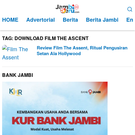
Loncat
Menu
ke
Mobile
HOME
Advertorial
Berita
Berita Jambi
Ent
konten
TAG:
DOWNLOAD FILM THE ASCENT
Review Film The Assent, Ritual Pengusiran
Setan Ala Hollywood
BANK JAMBI