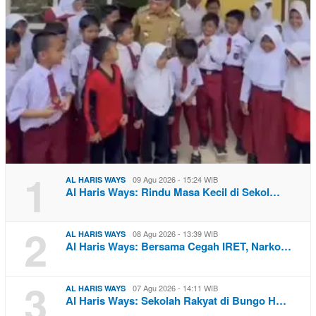
1
09 Agu 2026 - 15:24 WIB
AL HARIS WAYS
Al Haris Ways: Rindu Masa Kecil di Sekol…
2
08 Agu 2026 - 13:39 WIB
AL HARIS WAYS
Al Haris Ways: Bersama Cegah IRET, Narko…
3
07 Agu 2026 - 14:11 WIB
AL HARIS WAYS
Al Haris Ways: Sekolah Rakyat di Bungo H…