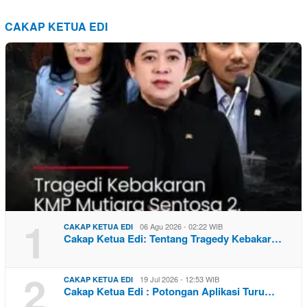
CAKAP KETUA EDI
1
06 Agu 2026 - 02:22 WIB
CAKAP KETUA EDI
Cakap Ketua Edi: Tentang Tragedy Kebakar…
2
19 Jul 2026 - 12:53 WIB
CAKAP KETUA EDI
Cakap Ketua Edi : Potongan Aplikasi Turu…