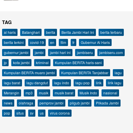
TAG
al haris
Batanghari
berita
Berita Jambi Hari Ini
berita terbaru
berita terkini
covid-19
en
film
fr
Gubernur Al Haris
gubernur jambi
jambi
jambi hari ini
jambiseru
jambiseru.com
jp
kota jambi
kriminal
Kumpulan BERITA haris-sani
Kumpulan BERITA muaro jambi
Kumpulan BERITA Tanjabbar
lagu
lagu barat
lagu dangdut
lagu indo
lagu pop
lirik
lirik lagu
Merangin
mp3
musik
musik barat
Musik Indo
nasional
news
olahraga
pemprov jambi
pilgub jambi
Pilkada Jambi
pop
situs
sv
us
virus corona