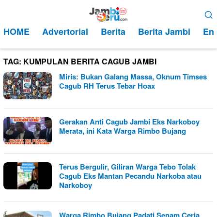
Loncat
Menu
ke
Mobile
HOME
Advertorial
Berita
Berita Jambi
Ent
konten
TAG:
KUMPULAN BERITA CAGUB JAMBI
Miris: Bukan Galang Massa, Oknum Timses
Cagub RH Terus Tebar Hoax
Gerakan Anti Cagub Jambi Eks Narkoboy
Merata, ini Kata Warga Rimbo Bujang
Terus Bergulir, Giliran Warga Tebo Tolak
Cagub Eks Mantan Pecandu Narkoba atau
Narkoboy
Warga Rimbo Bujang Padati Senam Ceria