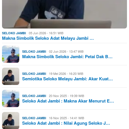
05 Jun 2026 - 16:51 WIB
SELOKO JAMBI
Makna Simbolik Seloko Adat Melayu Jambi …
02 Jun 2026 - 13:47 WIB
SELOKO JAMBI
Makna Simbolik Seloko Jambi: Petai Dak B…
19 Mei 2026 - 16:20 WIB
SELOKO JAMBI
Semiotika Seloko Melayu Jambi: Akar Kuat…
20 Nov 2025 - 19:39 WIB
SELOKO JAMBI
Seloko Adat Jambi : Makna Akar Menurut E…
16 Nov 2025 - 14:41 WIB
SELOKO JAMBI
Seloko Adat Jambi : Nilai Agung Seloko J…