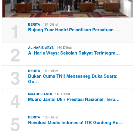
1
181 Dilihat
BERITA
Bujang Zuar Hadiri Pelantikan Persatuan …
2
160 Dilihat
AL HARIS WAYS
Al Haris Ways: Sekolah Rakyat Terintegra…
3
150 Dilihat
BERITA
Bukan Cuma TNI! Mensesneg Buka Suara:
Gu…
4
143 Dilihat
MUARO JAMBI
Muaro Jambi Ukir Prestasi Nasional, Terb…
5
136 Dilihat
BERITA
Revolusi Medis Indonesia! ITB Ganteng Ro…