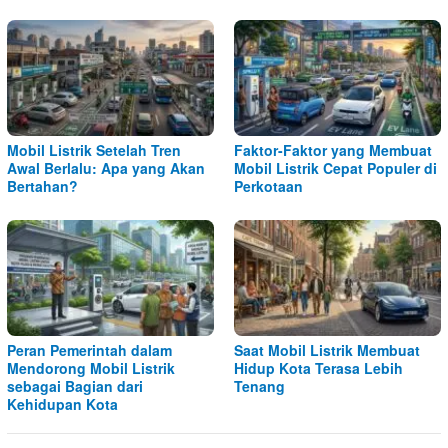
Mobil Listrik Setelah Tren
Faktor-Faktor yang Membuat
Awal Berlalu: Apa yang Akan
Mobil Listrik Cepat Populer di
Bertahan?
Perkotaan
Peran Pemerintah dalam
Saat Mobil Listrik Membuat
Mendorong Mobil Listrik
Hidup Kota Terasa Lebih
sebagai Bagian dari
Tenang
Kehidupan Kota