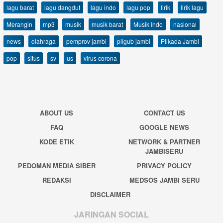
lagu barat
lagu dangdut
lagu indo
lagu pop
lirik
lirik lagu
Merangin
mp3
musik
musik barat
Musik Indo
nasional
news
olahraga
pemprov jambi
pilgub jambi
Pilkada Jambi
pop
situs
sv
us
virus corona
ABOUT US
CONTACT US
FAQ
GOOGLE NEWS
KODE ETIK
NETWORK & PARTNER
JAMBISERU
PEDOMAN MEDIA SIBER
PRIVACY POLICY
REDAKSI
MEDSOS JAMBI SERU
DISCLAIMER
JARINGAN SOCIAL