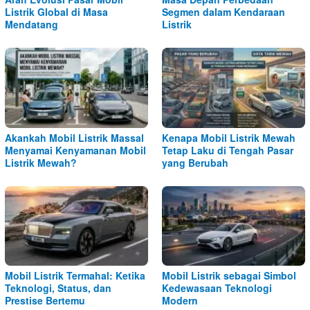
Listrik Global di Masa
Segmen dalam Kendaraan
Mendatang
Listrik
Akankah Mobil Listrik Massal
Kenapa Mobil Listrik Mewah
Menyamai Kenyamanan Mobil
Tetap Laku di Tengah Pasar
Listrik Mewah?
yang Berubah
Mobil Listrik Termahal: Ketika
Mobil Listrik sebagai Simbol
Teknologi, Status, dan
Kedewasaan Teknologi
Prestise Bertemu
Modern