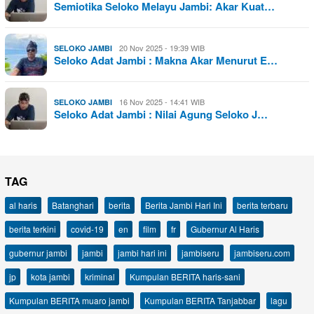
Semiotika Seloko Melayu Jambi: Akar Kuat…
20 Nov 2025 - 19:39 WIB
SELOKO JAMBI
Seloko Adat Jambi : Makna Akar Menurut E…
16 Nov 2025 - 14:41 WIB
SELOKO JAMBI
Seloko Adat Jambi : Nilai Agung Seloko J…
TAG
al haris
Batanghari
berita
Berita Jambi Hari Ini
berita terbaru
berita terkini
covid-19
en
film
fr
Gubernur Al Haris
gubernur jambi
jambi
jambi hari ini
jambiseru
jambiseru.com
jp
kota jambi
kriminal
Kumpulan BERITA haris-sani
Kumpulan BERITA muaro jambi
Kumpulan BERITA Tanjabbar
lagu