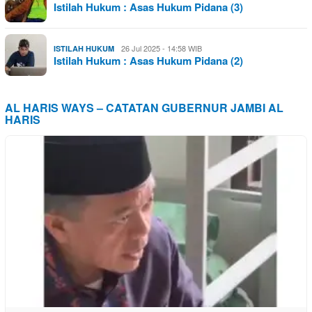
Istilah Hukum : Asas Hukum Pidana (3)
26 Jul 2025 - 14:58 WIB
ISTILAH HUKUM
Istilah Hukum : Asas Hukum Pidana (2)
AL HARIS WAYS – CATATAN GUBERNUR JAMBI AL
HARIS