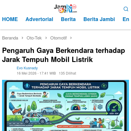
Loncat
Menu
ke
Mobile
HOME
Advertorial
Berita
Berita Jambi
Ent
konten
Beranda
Oto-Tek
Otomotif
Pengaruh Gaya Berkendara terhadap
Jarak Tempuh Mobil Listrik
Evo Kusnady
16 Mei 2026 - 17:41 WIB
135 Dilihat