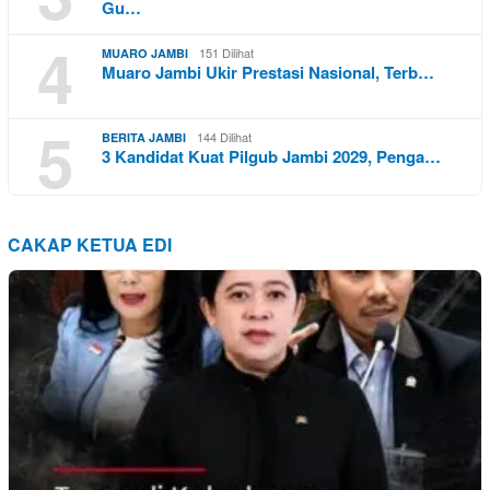
Gu…
4
151 Dilihat
MUARO JAMBI
Muaro Jambi Ukir Prestasi Nasional, Terb…
5
144 Dilihat
BERITA JAMBI
3 Kandidat Kuat Pilgub Jambi 2029, Penga…
CAKAP KETUA EDI