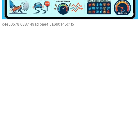
c4e50578 6887 49ad bae4 5a6b0145c4f5