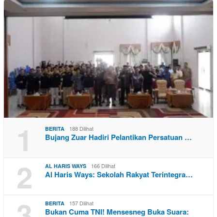
1
188 Dilihat
BERITA
Bujang Zuar Hadiri Pelantikan Persatuan …
2
166 Dilihat
AL HARIS WAYS
Al Haris Ways: Sekolah Rakyat Terintegra…
3
157 Dilihat
BERITA
Bukan Cuma TNI! Mensesneg Buka Suara: