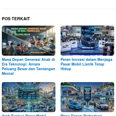
POS TERKAIT
Masa Depan Generasi Anak di
Peran Inovasi dalam Menjaga
Era Teknologi: Antara
Pasar Mobil Listrik Tetap
Peluang Besar dan Tantangan
Hidup
Mental
Arah Evolusi Pasar Mobil
Masa Depan Perbedaan