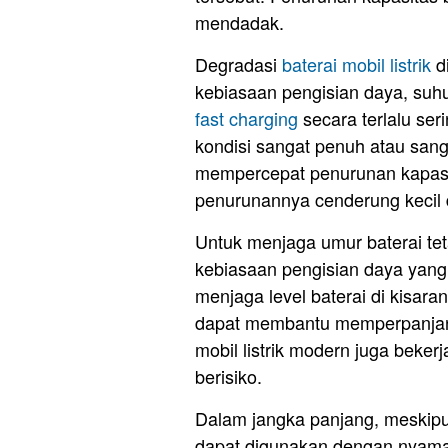
mendadak.
Degradasi
baterai mobil listrik
di
kebiasaan pengisian daya, su
fast charging
secara terlalu ser
kondisi sangat penuh atau san
mempercepat penurunan kapasi
penurunannya cenderung kecil 
Untuk menjaga umur baterai tet
kebiasaan pengisian daya yang 
menjaga level baterai di kisar
dapat membantu memperpanjang
mobil listrik modern juga bekerj
berisiko.
Dalam jangka panjang, meskipun 
dapat digunakan dengan nyaman