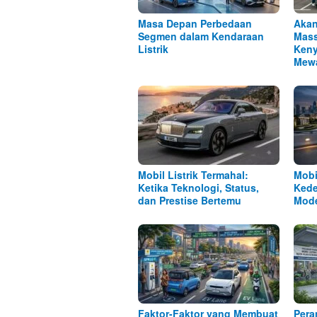
Masa Depan Perbedaan
Akan
Segmen dalam Kendaraan
Mass
Listrik
Keny
Mew
Mobil Listrik Termahal:
Mobi
Ketika Teknologi, Status,
Kede
dan Prestise Bertemu
Mod
Faktor-Faktor yang Membuat
Pera