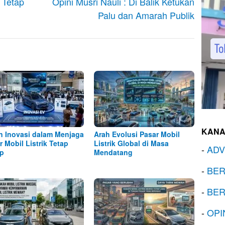
 Tetap
Opini Musri Nauli : Di Balik Ketukan
Palu dan Amarah Publik
KANA
n Inovasi dalam Menjaga
Arah Evolusi Pasar Mobil
r Mobil Listrik Tetap
Listrik Global di Masa
-
ADV
p
Mendatang
-
BER
-
BER
-
OPI