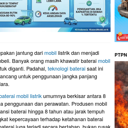
pakan jantung dari
mobil
listrik dan menjadi
PTPN 
beli. Banyak orang masih khawatir baterai
mobil
uk diganti. Padahal,
teknologi baterai
saat ini
rancang untuk penggunaan jangka panjang
ara.
aterai mobil listrik
umumnya berkisar antara 8
ola penggunaan dan perawatan. Produsen mobil
ansi baterai hingga 8 tahun atau jarak tempuh
gkat kepercayaan terhadap ketahanan baterai
aterai juga terjadi secara bertahap, bukan rusak