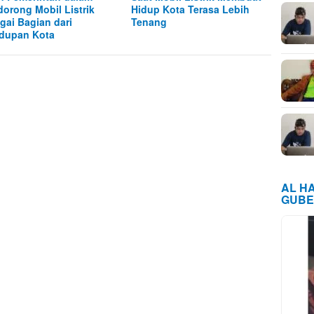
orong Mobil Listrik
Hidup Kota Terasa Lebih
gai Bagian dari
Tenang
dupan Kota
AL H
GUBE