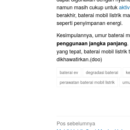
namun masih cukup untuk
aktiv
berakhir, baterai mobil listrik 
seperti penyimpanan energi.
Kesimpulannya, umur baterai mob
.
penggunaan jangka panjang
yang tepat, baterai mobil listri
dikhawatirkan.(doo)
baterai ev
degradasi baterai
ke
perawatan baterai mobil listrik
umur
Navigasi
Pos sebelumnya