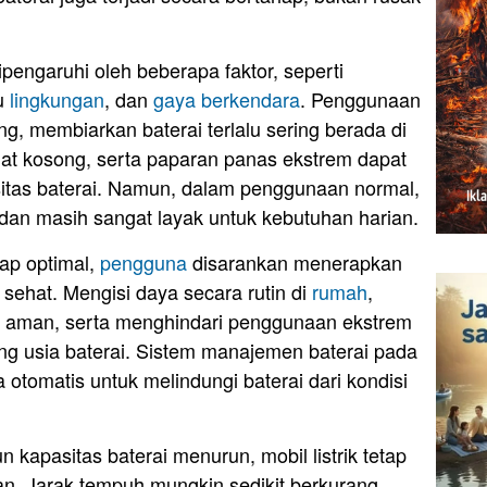
pengaruhi oleh beberapa faktor, seperti
hu
lingkungan
, dan
gaya berkendara
. Penggunaan
ing, membiarkan baterai terlalu sering berada di
gat kosong, serta paparan panas ekstrem dapat
tas baterai. Namun, dalam penggunaan normal,
dan masih sangat layak untuk kebutuhan harian.
ap optimal,
pengguna
disarankan menerapkan
sehat. Mengisi daya secara rutin di
rumah
,
an aman, serta menghindari penggunaan ekstrem
 usia baterai. Sistem manajemen baterai pada
a otomatis untuk melindungi baterai dari kondisi
kapasitas baterai menurun, mobil listrik tetap
. Jarak tempuh mungkin sedikit berkurang,