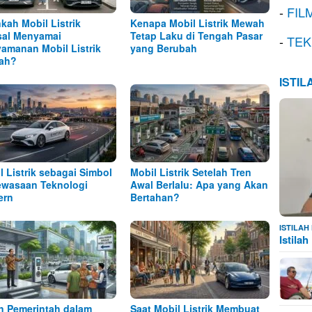
-
FIL
kah Mobil Listrik
Kenapa Mobil Listrik Mewah
al Menyamai
Tetap Laku di Tengah Pasar
-
TEK
amanan Mobil Listrik
yang Berubah
ah?
ISTI
l Listrik sebagai Simbol
Mobil Listrik Setelah Tren
wasaan Teknologi
Awal Berlalu: Apa yang Akan
ern
Bertahan?
ISTILA
Istila
n Pemerintah dalam
Saat Mobil Listrik Membuat