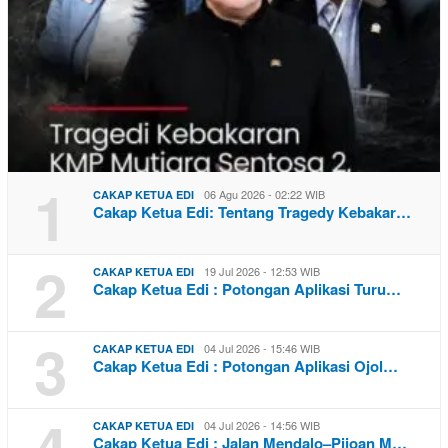
1
06 Agu 2026 - 02:22 WIB
CAKAP KETUA EDI
Cakap Ketua Edi: Tentang Tragedy Kebakar…
2
19 Jul 2026 - 12:53 WIB
CAKAP KETUA EDI
Cakap Ketua Edi : Potongan Aplikasi Turu…
3
04 Jul 2026 - 15:46 WIB
CAKAP KETUA EDI
Cakap Ketua Edi : Potongan Aplikasi Ojol…
4
04 Jul 2026 - 14:56 WIB
CAKAP KETUA EDI
Cakap Ketua Edi : Jalan Mendalo–Pijoan M…