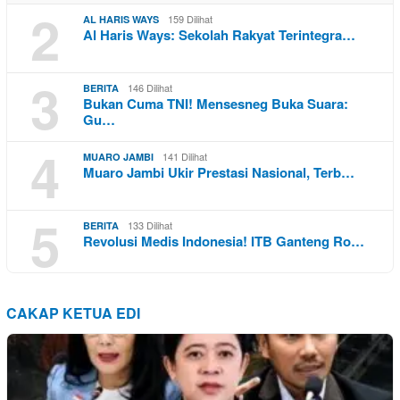
2
159 Dilihat
AL HARIS WAYS
Al Haris Ways: Sekolah Rakyat Terintegra…
3
146 Dilihat
BERITA
Bukan Cuma TNI! Mensesneg Buka Suara:
Gu…
4
141 Dilihat
MUARO JAMBI
Muaro Jambi Ukir Prestasi Nasional, Terb…
5
133 Dilihat
BERITA
Revolusi Medis Indonesia! ITB Ganteng Ro…
CAKAP KETUA EDI