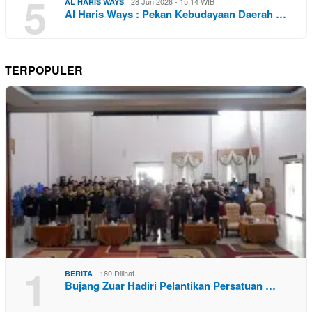
5
28 Jun 2026 - 15:14 WIB
AL HARIS WAYS
Al Haris Ways : Pekan Kebudayaan Daerah …
TERPOPULER
1
180 Dilihat
BERITA
Bujang Zuar Hadiri Pelantikan Persatuan …