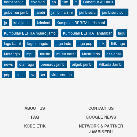
berita terkini
covid-19
en
film
fr
Gubernur Al Haris
gubernur jambi
jambi
jambi hari ini
jambiseru
jambiseru.com
jp
kota jambi
kriminal
Kumpulan BERITA haris-sani
Kumpulan BERITA muaro jambi
Kumpulan BERITA Tanjabbar
lagu
lagu barat
lagu dangdut
lagu indo
lagu pop
lirik
lirik lagu
Merangin
mp3
musik
musik barat
Musik Indo
nasional
news
olahraga
pemprov jambi
pilgub jambi
Pilkada Jambi
pop
situs
sv
us
virus corona
ABOUT US
CONTACT US
FAQ
GOOGLE NEWS
KODE ETIK
NETWORK & PARTNER
JAMBISERU