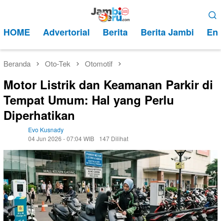
Loncat
Menu
ke
Mobile
HOME
Advertorial
Berita
Berita Jambi
Ent
konten
Beranda
Oto-Tek
Otomotif
Motor Listrik dan Keamanan Parkir di
Tempat Umum: Hal yang Perlu
Diperhatikan
Evo Kusnady
04 Jun 2026 - 07:04 WIB
147 Dilihat