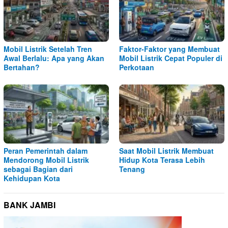
Mobil Listrik Setelah Tren
Faktor-Faktor yang Membuat
Awal Berlalu: Apa yang Akan
Mobil Listrik Cepat Populer di
Bertahan?
Perkotaan
Peran Pemerintah dalam
Saat Mobil Listrik Membuat
Mendorong Mobil Listrik
Hidup Kota Terasa Lebih
sebagai Bagian dari
Tenang
Kehidupan Kota
BANK JAMBI