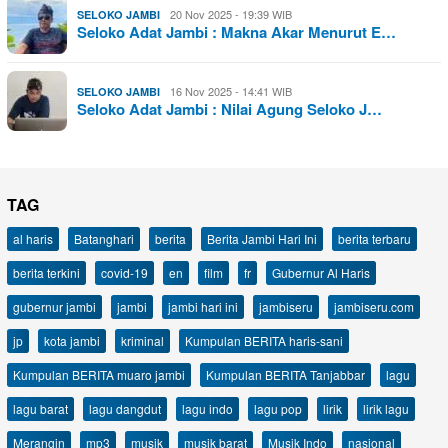
20 Nov 2025 - 19:39 WIB
SELOKO JAMBI
Seloko Adat Jambi : Makna Akar Menurut E…
16 Nov 2025 - 14:41 WIB
SELOKO JAMBI
Seloko Adat Jambi : Nilai Agung Seloko J…
TAG
al haris
Batanghari
berita
Berita Jambi Hari Ini
berita terbaru
berita terkini
covid-19
en
film
fr
Gubernur Al Haris
gubernur jambi
jambi
jambi hari ini
jambiseru
jambiseru.com
jp
kota jambi
kriminal
Kumpulan BERITA haris-sani
Kumpulan BERITA muaro jambi
Kumpulan BERITA Tanjabbar
lagu
lagu barat
lagu dangdut
lagu indo
lagu pop
lirik
lirik lagu
Merangin
mp3
musik
musik barat
Musik Indo
nasional