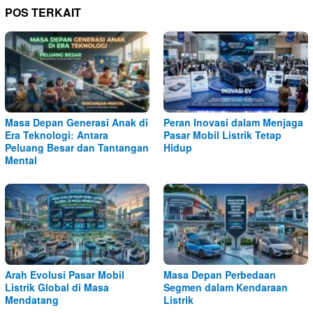
POS TERKAIT
Masa Depan Generasi Anak di
Peran Inovasi dalam Menjaga
Era Teknologi: Antara
Pasar Mobil Listrik Tetap
Peluang Besar dan Tantangan
Hidup
Mental
Arah Evolusi Pasar Mobil
Masa Depan Perbedaan
Listrik Global di Masa
Segmen dalam Kendaraan
Mendatang
Listrik