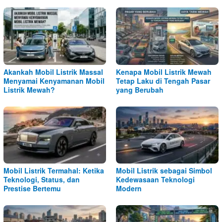
Akankah Mobil Listrik Massal
Kenapa Mobil Listrik Mewah
Menyamai Kenyamanan Mobil
Tetap Laku di Tengah Pasar
Listrik Mewah?
yang Berubah
Mobil Listrik Termahal: Ketika
Mobil Listrik sebagai Simbol
Teknologi, Status, dan
Kedewasaan Teknologi
Prestise Bertemu
Modern