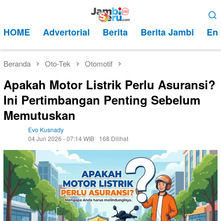
Loncat
Menu
ke
Mobile
HOME
Advertorial
Berita
Berita Jambi
Ent
konten
Beranda
Oto-Tek
Otomotif
Apakah Motor Listrik Perlu Asuransi?
Ini Pertimbangan Penting Sebelum
Memutuskan
Evo Kusnady
04 Jun 2026 - 07:14 WIB
168 Dilihat