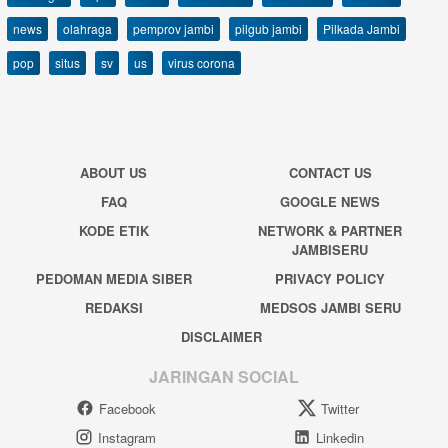
news
olahraga
pemprov jambi
pilgub jambi
Pilkada Jambi
pop
situs
sv
us
virus corona
ABOUT US
CONTACT US
FAQ
GOOGLE NEWS
KODE ETIK
NETWORK & PARTNER
JAMBISERU
PEDOMAN MEDIA SIBER
PRIVACY POLICY
REDAKSI
MEDSOS JAMBI SERU
DISCLAIMER
JARINGAN SOCIAL
Facebook
Twitter
Instagram
Linkedin