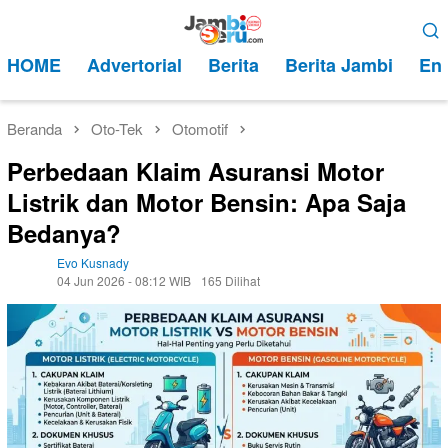
Loncat
Menu
ke
Mobile
HOME
Advertorial
Berita
Berita Jambi
Ent
konten
Beranda
Oto-Tek
Otomotif
Perbedaan Klaim Asuransi Motor
Listrik dan Motor Bensin: Apa Saja
Bedanya?
Evo Kusnady
04 Jun 2026 - 08:12 WIB
165 Dilihat