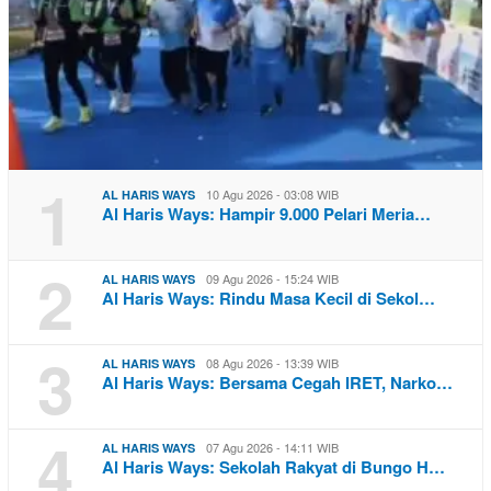
1
10 Agu 2026 - 03:08 WIB
AL HARIS WAYS
Al Haris Ways: Hampir 9.000 Pelari Meria…
2
09 Agu 2026 - 15:24 WIB
AL HARIS WAYS
Al Haris Ways: Rindu Masa Kecil di Sekol…
3
08 Agu 2026 - 13:39 WIB
AL HARIS WAYS
Al Haris Ways: Bersama Cegah IRET, Narko…
4
07 Agu 2026 - 14:11 WIB
AL HARIS WAYS
Al Haris Ways: Sekolah Rakyat di Bungo H…