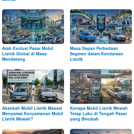
Arah Evolusi Pasar Mobil
Masa Depan Perbedaan
Listrik Global di Masa
Segmen dalam Kendaraan
Mendatang
Listrik
Akankah Mobil Listrik Massal
Kenapa Mobil Listrik Mewah
Menyamai Kenyamanan Mobil
Tetap Laku di Tengah Pasar
Listrik Mewah?
yang Berubah