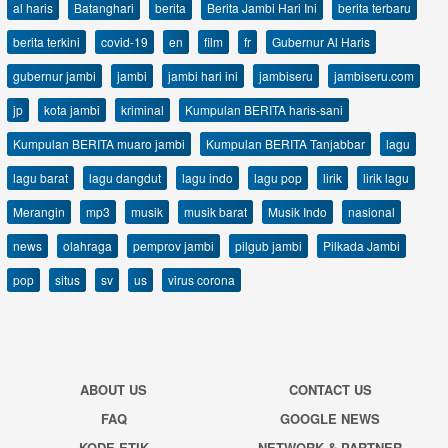
al haris
Batanghari
berita
Berita Jambi Hari Ini
berita terbaru
berita terkini
covid-19
en
film
fr
Gubernur Al Haris
gubernur jambi
jambi
jambi hari ini
jambiseru
jambiseru.com
jp
kota jambi
kriminal
Kumpulan BERITA haris-sani
Kumpulan BERITA muaro jambi
Kumpulan BERITA Tanjabbar
lagu
lagu barat
lagu dangdut
lagu indo
lagu pop
lirik
lirik lagu
Merangin
mp3
musik
musik barat
Musik Indo
nasional
news
olahraga
pemprov jambi
pilgub jambi
Pilkada Jambi
pop
situs
sv
us
virus corona
ABOUT US
CONTACT US
FAQ
GOOGLE NEWS
KODE ETIK
NETWORK & PARTNER