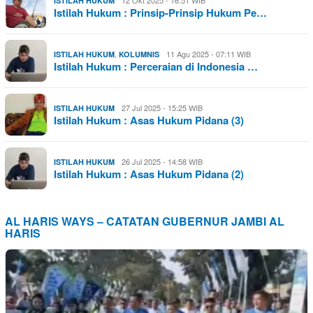
12 Okt 2025 - 16:51 WIB
ISTILAH HUKUM
Istilah Hukum : Prinsip-Prinsip Hukum Pe…
,
11 Agu 2025 - 07:11 WIB
ISTILAH HUKUM
KOLUMNIS
Istilah Hukum : Perceraian di Indonesia …
27 Jul 2025 - 15:25 WIB
ISTILAH HUKUM
Istilah Hukum : Asas Hukum Pidana (3)
26 Jul 2025 - 14:58 WIB
ISTILAH HUKUM
Istilah Hukum : Asas Hukum Pidana (2)
AL HARIS WAYS – CATATAN GUBERNUR JAMBI AL
HARIS