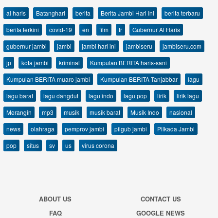
al haris
Batanghari
berita
Berita Jambi Hari Ini
berita terbaru
berita terkini
covid-19
en
film
fr
Gubernur Al Haris
gubernur jambi
jambi
jambi hari ini
jambiseru
jambiseru.com
jp
kota jambi
kriminal
Kumpulan BERITA haris-sani
Kumpulan BERITA muaro jambi
Kumpulan BERITA Tanjabbar
lagu
lagu barat
lagu dangdut
lagu indo
lagu pop
lirik
lirik lagu
Merangin
mp3
musik
musik barat
Musik Indo
nasional
news
olahraga
pemprov jambi
pilgub jambi
Pilkada Jambi
pop
situs
sv
us
virus corona
ABOUT US
CONTACT US
FAQ
GOOGLE NEWS