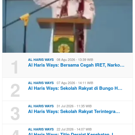
1
08 Agu 2026 - 13:39 WIB
AL HARIS WAYS
Al Haris Ways: Bersama Cegah IRET, Narko…
2
07 Agu 2026 - 14:11 WIB
AL HARIS WAYS
Al Haris Ways: Sekolah Rakyat di Bungo H…
3
31 Jul 2026 - 11:35 WIB
AL HARIS WAYS
Al Haris Ways: Sekolah Rakyat Terintegra…
22 Jul 2026 - 14:07 WIB
AL HARIS WAYS
Al Haris Ways: Titip Derajat Kesehatan J…