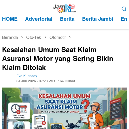
Loncat
Menu
ke
Mobile
HOME
Advertorial
Berita
Berita Jambi
Ent
konten
Beranda
Oto-Tek
Otomotif
Kesalahan Umum Saat Klaim
Asuransi Motor yang Sering Bikin
Klaim Ditolak
Evo Kusnady
04 Jun 2026 - 07:23 WIB
164 Dilihat