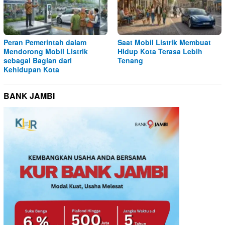
Peran Pemerintah dalam
Saat Mobil Listrik Membuat
Mendorong Mobil Listrik
Hidup Kota Terasa Lebih
sebagai Bagian dari
Tenang
Kehidupan Kota
BANK JAMBI