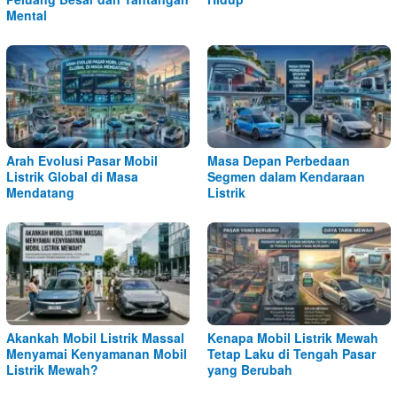
Mental
Arah Evolusi Pasar Mobil
Masa Depan Perbedaan
Listrik Global di Masa
Segmen dalam Kendaraan
Mendatang
Listrik
Akankah Mobil Listrik Massal
Kenapa Mobil Listrik Mewah
Menyamai Kenyamanan Mobil
Tetap Laku di Tengah Pasar
Listrik Mewah?
yang Berubah