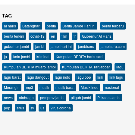
TAG
al haris
Batanghari
berita
Berita Jambi Hari Ini
berita terbaru
berita terkini
covid-19
en
film
fr
Gubernur Al Haris
gubernur jambi
jambi
jambi hari ini
jambiseru
jambiseru.com
jp
kota jambi
kriminal
Kumpulan BERITA haris-sani
Kumpulan BERITA muaro jambi
Kumpulan BERITA Tanjabbar
lagu
lagu barat
lagu dangdut
lagu indo
lagu pop
lirik
lirik lagu
Merangin
mp3
musik
musik barat
Musik Indo
nasional
news
olahraga
pemprov jambi
pilgub jambi
Pilkada Jambi
pop
situs
sv
us
virus corona