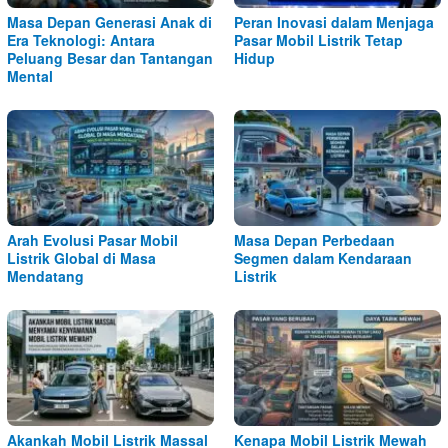
Masa Depan Generasi Anak di
Peran Inovasi dalam Menjaga
Era Teknologi: Antara
Pasar Mobil Listrik Tetap
Peluang Besar dan Tantangan
Hidup
Mental
Arah Evolusi Pasar Mobil
Masa Depan Perbedaan
Listrik Global di Masa
Segmen dalam Kendaraan
Mendatang
Listrik
Akankah Mobil Listrik Massal
Kenapa Mobil Listrik Mewah