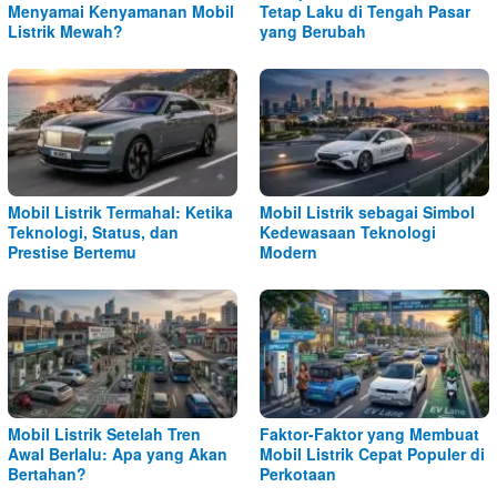
Menyamai Kenyamanan Mobil
Tetap Laku di Tengah Pasar
Listrik Mewah?
yang Berubah
Mobil Listrik Termahal: Ketika
Mobil Listrik sebagai Simbol
Teknologi, Status, dan
Kedewasaan Teknologi
Prestise Bertemu
Modern
Mobil Listrik Setelah Tren
Faktor-Faktor yang Membuat
Awal Berlalu: Apa yang Akan
Mobil Listrik Cepat Populer di
Bertahan?
Perkotaan