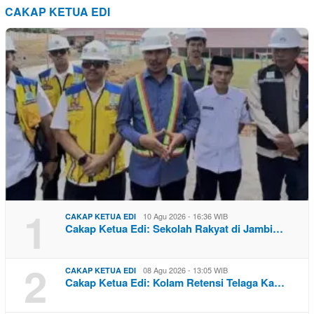
CAKAP KETUA EDI
1
10 Agu 2026 - 16:36 WIB
CAKAP KETUA EDI
Cakap Ketua Edi: Sekolah Rakyat di Jambi…
2
08 Agu 2026 - 13:05 WIB
CAKAP KETUA EDI
Cakap Ketua Edi: Kolam Retensi Telaga Ka…