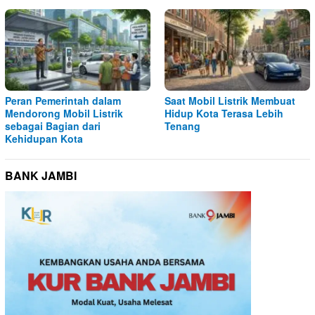
Peran Pemerintah dalam
Saat Mobil Listrik Membuat
Mendorong Mobil Listrik
Hidup Kota Terasa Lebih
sebagai Bagian dari
Tenang
Kehidupan Kota
BANK JAMBI