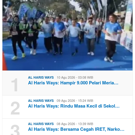
1
10 Agu 2026 - 03:08 WIB
AL HARIS WAYS
Al Haris Ways: Hampir 9.000 Pelari Meria…
2
09 Agu 2026 - 15:24 WIB
AL HARIS WAYS
Al Haris Ways: Rindu Masa Kecil di Sekol…
3
08 Agu 2026 - 13:39 WIB
AL HARIS WAYS
Al Haris Ways: Bersama Cegah IRET, Narko…