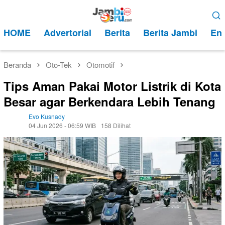
Loncat
Menu
ke
Mobile
HOME
Advertorial
Berita
Berita Jambi
Ent
konten
Beranda
Oto-Tek
Otomotif
Tips Aman Pakai Motor Listrik di Kota
Besar agar Berkendara Lebih Tenang
Evo Kusnady
04 Jun 2026 - 06:59 WIB
158 Dilihat