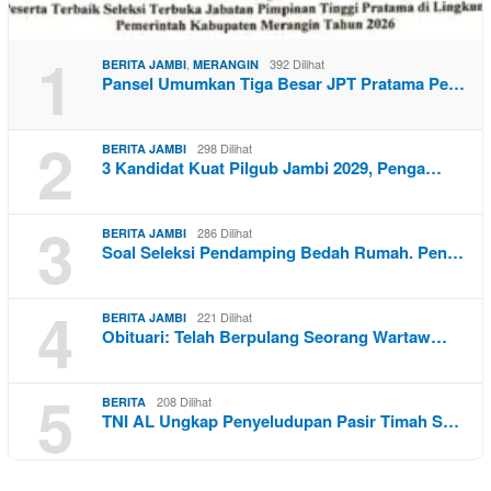
1
,
392 Dilihat
BERITA JAMBI
MERANGIN
Pansel Umumkan Tiga Besar JPT Pratama Pe…
2
298 Dilihat
BERITA JAMBI
3 Kandidat Kuat Pilgub Jambi 2029, Penga…
3
286 Dilihat
BERITA JAMBI
Soal Seleksi Pendamping Bedah Rumah. Pen…
4
221 Dilihat
BERITA JAMBI
Obituari: Telah Berpulang Seorang Wartaw…
5
208 Dilihat
BERITA
TNI AL Ungkap Penyeludupan Pasir Timah S…