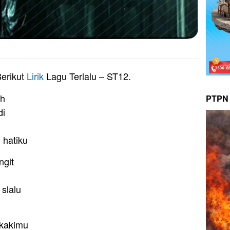
erikut
Lirik
Lagu Terlalu – ST12.
ih
PTPN 
di
 hatiku
ngit
slalu
 kakimu