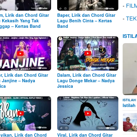
-
FIL
m, Lirik dan Chord Gitar
Baper, Lirik dan Chord Gitar
-
TEK
 Kekasih Yang Tak
Lagu Benih Cinta – Kertas
ggap – Kertas Band
Band
ISTI
r, Lirik dan Chord Gitar
Dalam, Lirik dan Chord Gitar
 Janjine – Nadya
Lagu Donge Mekar – Nadya
ica
Jessica
ISTILA
Istila
yikan, Lirik dan Chord
Viral, Lirik dan Chord Gitar