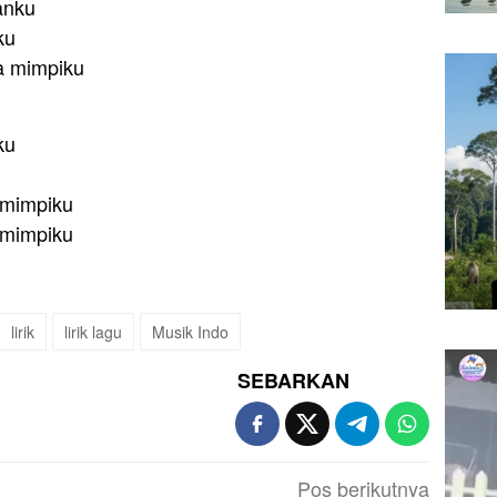
anku
ku
ua mimpiku
ku
 mimpiku
 mimpiku
lirik
lirik lagu
Musik Indo
SEBARKAN
Pos berikutnya