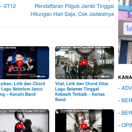
 – ST12
Pendaftaran Pilgub Jambi Tinggal
Hitungan Hari Saja, Cek Jadwalnya
KANA
yikan, Lirik dan Chord
Viral, Lirik dan Chord Gitar
-
ADV
r Lagu Sebelum Janur
Lagu Selamat Tinggal
ng – Kenshi Band
Kekasih Terbaik – Kertas
-
BER
Band
-
BER
-
OPI