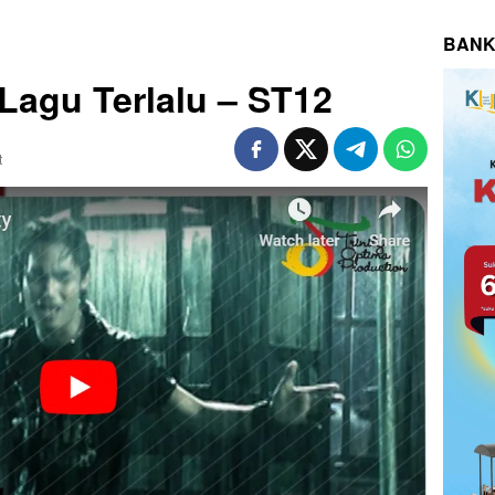
BANK
 Lagu Terlalu – ST12
t