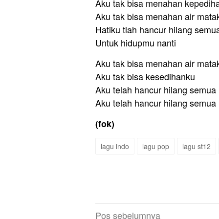
Aku tak bisa menahan kepedih
Aku tak bisa menahan air mata
Hatiku tlah hancur hilang sem
Untuk hidupmu nanti
Aku tak bisa menahan air mata
Aku tak bisa kesedihanku
Aku telah hancur hilang semua
Aku telah hancur hilang semua
(fok)
lagu indo
lagu pop
lagu st12
Navigasi
Pos sebelumnya