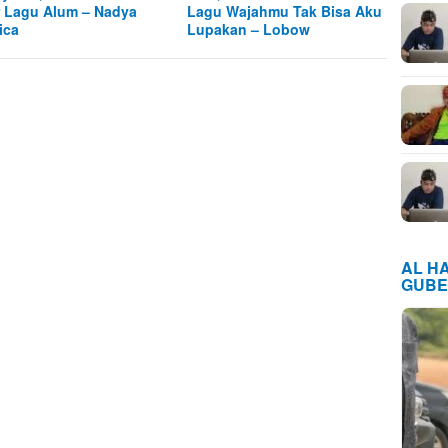
r Lagu Alum – Nadya
Lagu Wajahmu Tak Bisa Aku
ica
Lupakan – Lobow
AL H
GUBE