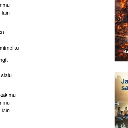
anmu
 lain
ku
 mimpiku
ngit
slalu
 kakimu
anmu
 lain