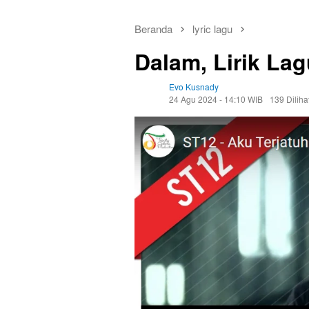
Beranda
lyric lagu
Dalam, Lirik La
Evo Kusnady
24 Agu 2024 - 14:10 WIB
139 Diliha