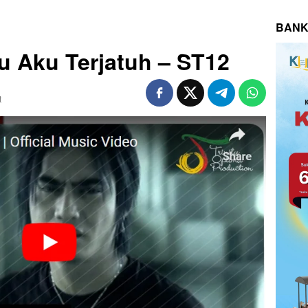
BANK
gu Aku Terjatuh – ST12
t