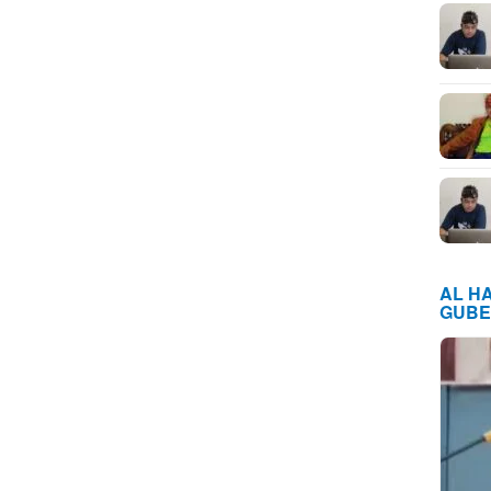
AL H
GUBE