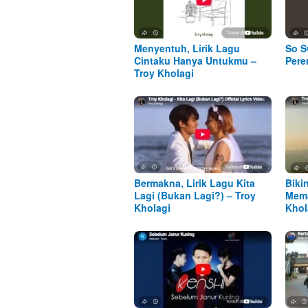
Menyentuh, Lirik Lagu
So S
Cintaku Hanya Untukmu –
Pere
Troy Kholagi
Bermakna, Lirik Lagu Kita
Biki
Lagi (Bukan Lagi?) – Troy
Mema
Kholagi
Khol