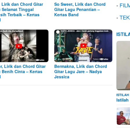
, Lirik dan Chord Gitar
So Sweet, Lirik dan Chord
-
FIL
 Selamat Tinggal
Gitar Lagu Penantian –
sih Terbaik – Kertas
Kertas Band
-
TEK
d
ISTI
r, Lirik dan Chord Gitar
Bermakna, Lirik dan Chord
 Benih Cinta – Kertas
Gitar Lagu Jare – Nadya
d
Jessica
ISTILA
Istila