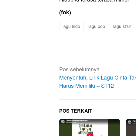
(fok)
lagu indo
lagu pop
lagu st12
Navigasi
Pos sebelumnya
pos
Menyentuh, Lirik Lagu Cinta Ta
Harus Memiliki – ST12
POS TERKAIT