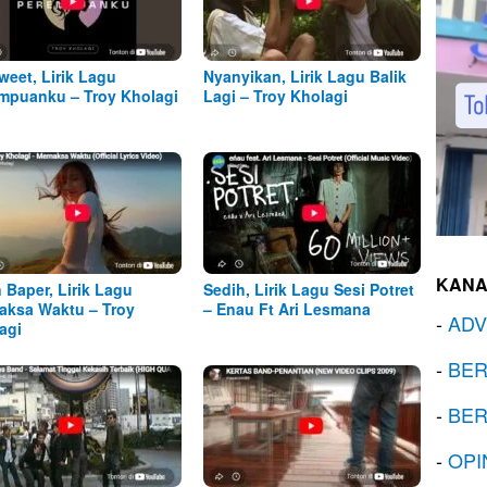
weet, Lirik Lagu
Nyanyikan, Lirik Lagu Balik
mpuanku – Troy Kholagi
Lagi – Troy Kholagi
KANA
n Baper, Lirik Lagu
Sedih, Lirik Lagu Sesi Potret
ksa Waktu – Troy
– Enau Ft Ari Lesmana
-
ADV
agi
-
BER
-
BER
-
OPI