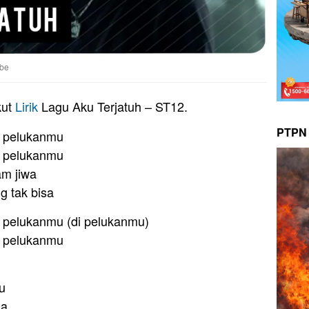
ube
kut
Lirik
Lagu Aku Terjatuh – ST12.
PTPN 
di pelukanmu
di pelukanmu
am jiwa
 tak bisa
 di pelukanmu (di pelukanmu)
di pelukanmu
u
la