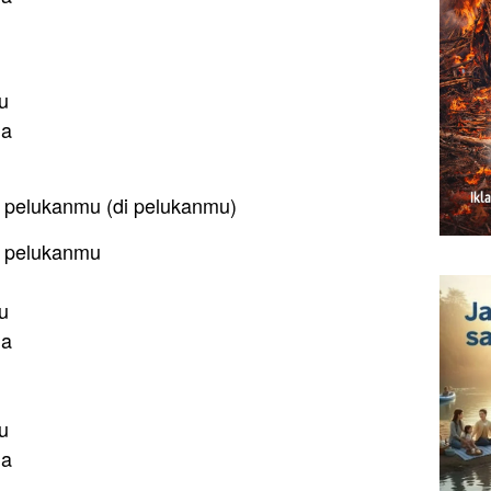
u
la
 di pelukanmu (di pelukanmu)
di pelukanmu
u
la
u
la