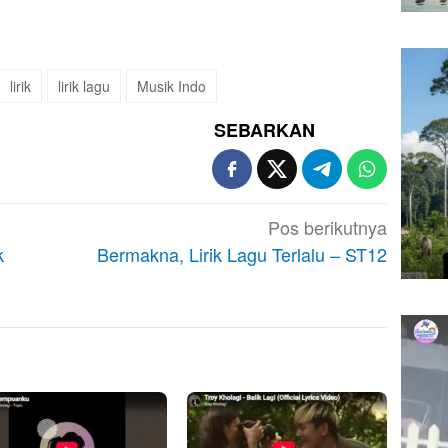
lirik
lirik lagu
Musik Indo
SEBARKAN
Pos berikutnya
k
Bermakna, Lirik Lagu Terlalu – ST12