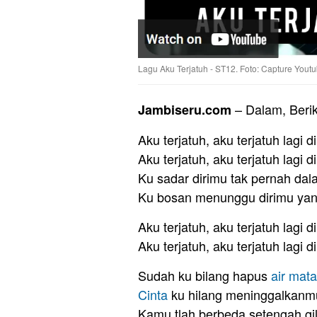
Lagu Aku Terjatuh - ST12. Foto: Capture Yout
– Dalam, Beri
Jambiseru.com
Aku terjatuh, aku terjatuh lagi 
Aku terjatuh, aku terjatuh lagi 
Ku sadar dirimu tak pernah dal
Ku bosan menunggu dirimu yang
Aku terjatuh, aku terjatuh lagi
Aku terjatuh, aku terjatuh lagi 
Sudah ku bilang hapus
air
mata
Cinta
ku hilang meninggalkanm
Kamu tlah berbeda setengah gi