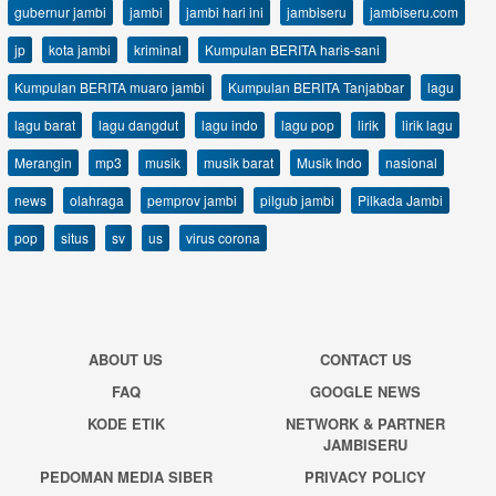
gubernur jambi
jambi
jambi hari ini
jambiseru
jambiseru.com
jp
kota jambi
kriminal
Kumpulan BERITA haris-sani
Kumpulan BERITA muaro jambi
Kumpulan BERITA Tanjabbar
lagu
lagu barat
lagu dangdut
lagu indo
lagu pop
lirik
lirik lagu
Merangin
mp3
musik
musik barat
Musik Indo
nasional
news
olahraga
pemprov jambi
pilgub jambi
Pilkada Jambi
pop
situs
sv
us
virus corona
ABOUT US
CONTACT US
FAQ
GOOGLE NEWS
KODE ETIK
NETWORK & PARTNER
JAMBISERU
PEDOMAN MEDIA SIBER
PRIVACY POLICY