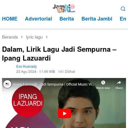
Loncat
Menu
ke
Mobile
HOME
Advertorial
Berita
Berita Jambi
Ent
konten
Beranda
lyric lagu
Dalam, Lirik Lagu Jadi Sempurna –
Ipang Lazuardi
Evo Kusnady
22 Agu 2024 - 11:49 WIB
141 Dilihat