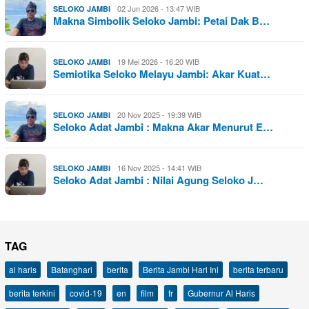
02 Jun 2026 - 13:47 WIB
SELOKO JAMBI
Makna Simbolik Seloko Jambi: Petai Dak B…
19 Mei 2026 - 16:20 WIB
SELOKO JAMBI
Semiotika Seloko Melayu Jambi: Akar Kuat…
20 Nov 2025 - 19:39 WIB
SELOKO JAMBI
Seloko Adat Jambi : Makna Akar Menurut E…
16 Nov 2025 - 14:41 WIB
SELOKO JAMBI
Seloko Adat Jambi : Nilai Agung Seloko J…
TAG
al haris
Batanghari
berita
Berita Jambi Hari Ini
berita terbaru
berita terkini
covid-19
en
film
fr
Gubernur Al Haris