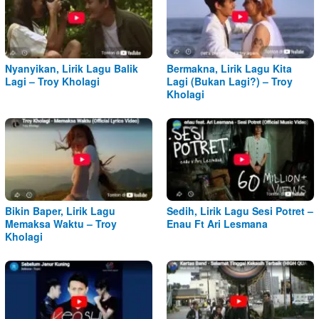
Nyanyikan, Lirik Lagu Balik
Bermakna, Lirik Lagu Kita
Lagi – Troy Kholagi
Lagi (Bukan Lagi?) – Troy
Kholagi
Bikin Baper, Lirik Lagu
Sedih, Lirik Lagu Sesi Potret –
Memaksa Waktu – Troy
Enau Ft Ari Lesmana
Kholagi