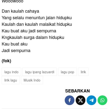
Wooowooo
Dan kaulah cahaya
Yang selalu menuntun jalan hidupku
Kaulah dan kaulah malaikat hidupku
Kau buat aku jadi sempurna
Kngkaulah surga dalam hidupku
Kau buat aku
Jadi sempurna
(fok)
lagu indo
lagu ipang lazuardi
lagu pop
lirik
lirik lagu
Musik Indo
SEBARKAN