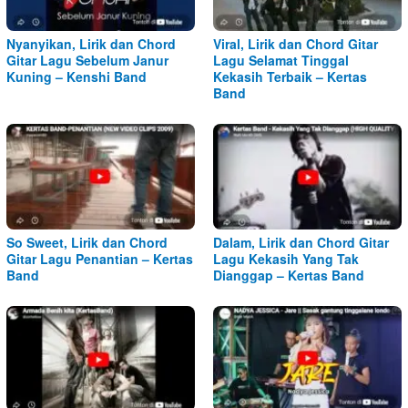
Nyanyikan, Lirik dan Chord
Viral, Lirik dan Chord Gitar
Gitar Lagu Sebelum Janur
Lagu Selamat Tinggal
Kuning – Kenshi Band
Kekasih Terbaik – Kertas
Band
So Sweet, Lirik dan Chord
Dalam, Lirik dan Chord Gitar
Gitar Lagu Penantian – Kertas
Lagu Kekasih Yang Tak
Band
Dianggap – Kertas Band