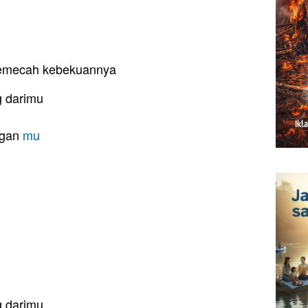
memecah kebekuannya
g darimu
ngan
mu
g darimu