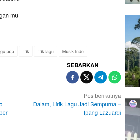
ngan mu
agu pop
lirik
lirik lagu
Musik Indo
SEBARKAN
Pos berikutnya
o
Dalam, Lirik Lagu Jadi Sempurna –
ber
Ipang Lazuardi