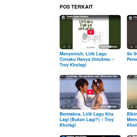
POS TERKAIT
Menyentuh, Lirik Lagu
So S
Cintaku Hanya Untukmu –
Pere
Troy Kholagi
Bermakna, Lirik Lagu Kita
Biki
Lagi (Bukan Lagi?) – Troy
Mema
Kholagi
Khol