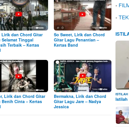
-
FIL
-
TEK
ISTI
, Lirik dan Chord Gitar
So Sweet, Lirik dan Chord
 Selamat Tinggal
Gitar Lagu Penantian –
sih Terbaik – Kertas
Kertas Band
d
ISTILA
r, Lirik dan Chord Gitar
Bermakna, Lirik dan Chord
Istila
 Benih Cinta – Kertas
Gitar Lagu Jare – Nadya
d
Jessica