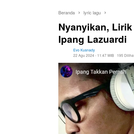
Beranda
lyric lagu
Nyanyikan, Liri
Ipang Lazuardi
Evo Kusnady
22 Agu 2024 - 11:47 WIB
195 Diliha