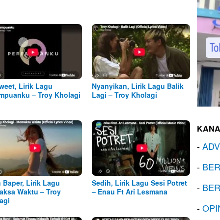
weet, Lirik Lagu
Nyanyikan, Lirik Lagu Balik
mpuanku – Troy Kholagi
Lagi – Troy Kholagi
KANA
-
ADV
-
BER
n Baper, Lirik Lagu
Sedih, Lirik Lagu Sesi Potret
-
BER
ksa Waktu – Troy
– Enau Ft Ari Lesmana
agi
-
OPI