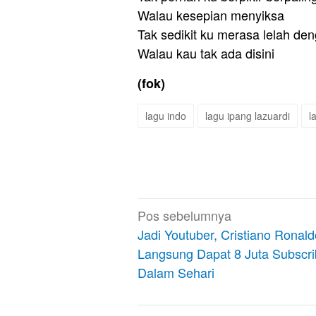
Walau kesepian menyiksa
Tak sedikit ku merasa lelah de
Walau kau tak ada disini
(fok)
lagu indo
lagu ipang lazuardi
l
Navigasi
Pos sebelumnya
pos
Jadi Youtuber, Cristiano Ronald
Langsung Dapat 8 Juta Subscri
Dalam Sehari