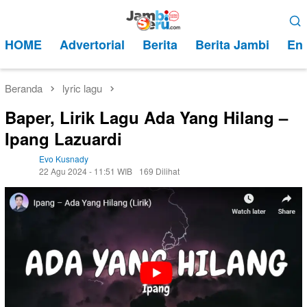
Loncat
Menu
ke
Mobile
HOME
Advertorial
Berita
Berita Jambi
Ent
konten
Beranda
lyric lagu
Baper, Lirik Lagu Ada Yang Hilang –
Ipang Lazuardi
Evo Kusnady
22 Agu 2024 - 11:51 WIB
169 Dilihat