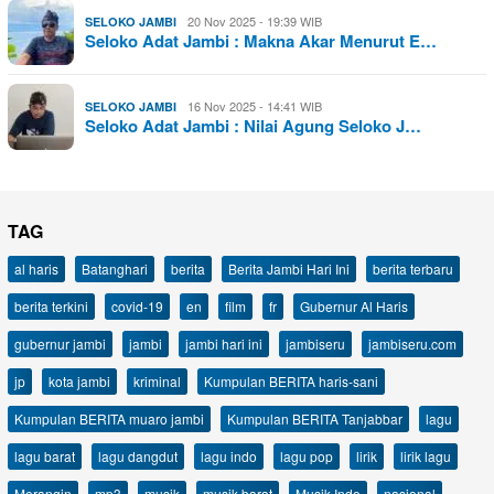
20 Nov 2025 - 19:39 WIB
SELOKO JAMBI
Seloko Adat Jambi : Makna Akar Menurut E…
16 Nov 2025 - 14:41 WIB
SELOKO JAMBI
Seloko Adat Jambi : Nilai Agung Seloko J…
TAG
al haris
Batanghari
berita
Berita Jambi Hari Ini
berita terbaru
berita terkini
covid-19
en
film
fr
Gubernur Al Haris
gubernur jambi
jambi
jambi hari ini
jambiseru
jambiseru.com
jp
kota jambi
kriminal
Kumpulan BERITA haris-sani
Kumpulan BERITA muaro jambi
Kumpulan BERITA Tanjabbar
lagu
lagu barat
lagu dangdut
lagu indo
lagu pop
lirik
lirik lagu
Merangin
mp3
musik
musik barat
Musik Indo
nasional