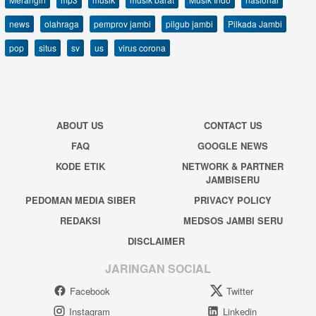
news
olahraga
pemprov jambi
pilgub jambi
Pilkada Jambi
pop
situs
sv
us
virus corona
ABOUT US
CONTACT US
FAQ
GOOGLE NEWS
KODE ETIK
NETWORK & PARTNER
JAMBISERU
PEDOMAN MEDIA SIBER
PRIVACY POLICY
REDAKSI
MEDSOS JAMBI SERU
DISCLAIMER
JARINGAN SOCIAL
Facebook
Twitter
Instagram
Linkedin