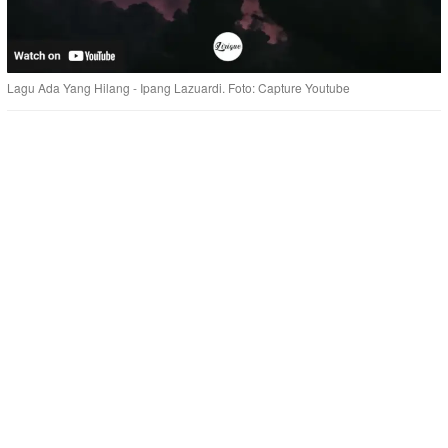
Lagu Ada Yang Hilang - Ipang Lazuardi. Foto: Capture Youtube