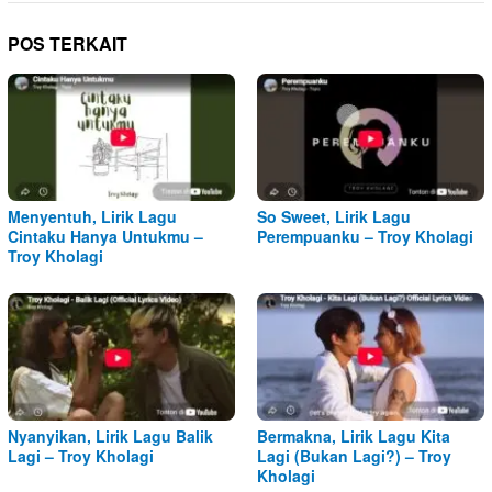
POS TERKAIT
Menyentuh, Lirik Lagu
So Sweet, Lirik Lagu
Cintaku Hanya Untukmu –
Perempuanku – Troy Kholagi
Troy Kholagi
Nyanyikan, Lirik Lagu Balik
Bermakna, Lirik Lagu Kita
Lagi – Troy Kholagi
Lagi (Bukan Lagi?) – Troy
Kholagi