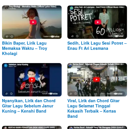
Bikin Baper, Lirik Lagu
Sedih, Lirik Lagu Sesi Potret –
Memaksa Waktu – Troy
Enau Ft Ari Lesmana
Kholagi
Nyanyikan, Lirik dan Chord
Viral, Lirik dan Chord Gitar
Gitar Lagu Sebelum Janur
Lagu Selamat Tinggal
Kuning – Kenshi Band
Kekasih Terbaik – Kertas
Band