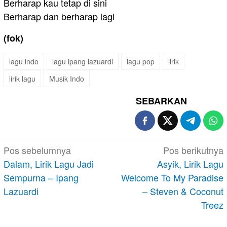
Berharap kau tetap di sini
Berharap dan berharap lagi
(fok)
lagu indo
lagu ipang lazuardi
lagu pop
lirik
lirik lagu
Musik Indo
SEBARKAN
Navigasi
Pos sebelumnya
Pos berikutnya
pos
Dalam, Lirik Lagu Jadi
Asyik, Lirik Lagu
Sempurna – Ipang
Welcome To My Paradise
Lazuardi
– Steven & Coconut
Treez