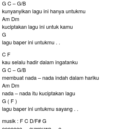
G C – G/B
kunyanyikan lagu ini hanya untukmu
Am Dm
kuciptakan lagu ini untuk kamu
G
lagu baper ini untukmu . .
C F
kau selalu hadir dalam ingatanku
G C – G/B
membuat nada – nada indah dalam hariku
Am Dm
nada – nada itu kuciptakan lagu
G ( F )
lagu baper ini untukmu sayang . .
musik : F C D/F# G
ooooooo . . ouwouwo . . o . .