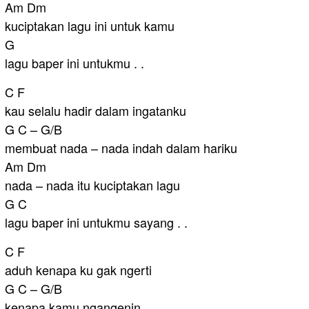
Am Dm
kuciptakan lagu ini untuk kamu
G
lagu baper ini untukmu . .
C F
kau selalu hadir dalam ingatanku
G C – G/B
membuat nada – nada indah dalam hariku
Am Dm
nada – nada itu kuciptakan lagu
G C
lagu baper ini untukmu sayang . .
C F
aduh kenapa ku gak ngerti
G C – G/B
kenapa kamu ngangenin