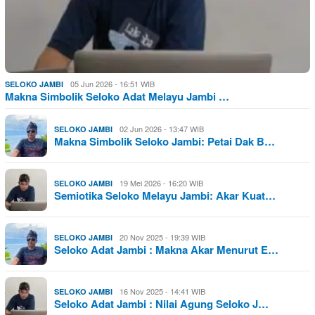
05 Jun 2026 - 16:51 WIB
SELOKO JAMBI
Makna Simbolik Seloko Adat Melayu Jambi …
02 Jun 2026 - 13:47 WIB
SELOKO JAMBI
Makna Simbolik Seloko Jambi: Petai Dak B…
19 Mei 2026 - 16:20 WIB
SELOKO JAMBI
Semiotika Seloko Melayu Jambi: Akar Kuat…
20 Nov 2025 - 19:39 WIB
SELOKO JAMBI
Seloko Adat Jambi : Makna Akar Menurut E…
16 Nov 2025 - 14:41 WIB
SELOKO JAMBI
Seloko Adat Jambi : Nilai Agung Seloko J…