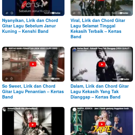
Nyanyikan, Lirik dan Chord
Viral, Lirik dan Chord Gitar
Gitar Lagu Sebelum Janur
Lagu Selamat Tinggal
Kuning – Kenshi Band
Kekasih Terbaik – Kertas
Band
So Sweet, Lirik dan Chord
Dalam, Lirik dan Chord Gitar
Gitar Lagu Penantian – Kertas
Lagu Kekasih Yang Tak
Band
Dianggap – Kertas Band