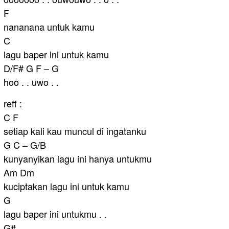
F
nananana untuk kamu
C
lagu baper ini untuk kamu
D/F# G F – G
hoo . . uwo . .
reff :
C F
setiap kali kau muncul di ingatanku
G C – G/B
kunyanyikan lagu ini hanya untukmu
Am Dm
kuciptakan lagu ini untuk kamu
G
lagu baper ini untukmu . .
G#