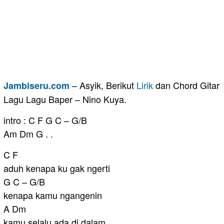
– Asyik, Berikut
Lirik
dan Chord Gitar
Jambiseru.com
Lagu Lagu Baper – Nino Kuya.
intro : C F G C – G/B
Am Dm G . .
C F
aduh kenapa ku gak ngerti
G C – G/B
kenapa kamu ngangenin
A Dm
kamu selalu ada di dalam