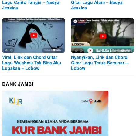
Lagu Carito Tangis – Nadya
Gitar Lagu Alum – Nadya
Jessica
Jessica
Viral, Lirik dan Chord Gitar
Nyanyikan, Lirik dan Chord
Lagu Wajahmu Tak Bisa Aku
Gitar Lagu Terus Bersinar –
Lupakan – Lobow
Lobow
BANK JAMBI