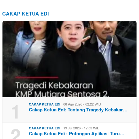
CAKAP KETUA EDI
1
06 Agu 2026 - 02:22 WIB
CAKAP KETUA EDI
Cakap Ketua Edi: Tentang Tragedy Kebakar…
2
19 Jul 2026 - 12:53 WIB
CAKAP KETUA EDI
Cakap Ketua Edi : Potongan Aplikasi Turu…