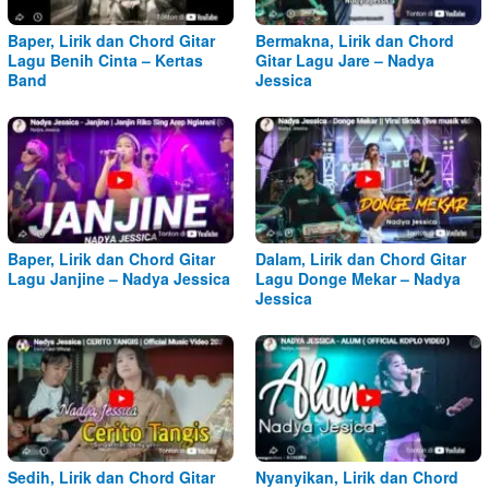
Baper, Lirik dan Chord Gitar
Bermakna, Lirik dan Chord
Lagu Benih Cinta – Kertas
Gitar Lagu Jare – Nadya
Band
Jessica
Baper, Lirik dan Chord Gitar
Dalam, Lirik dan Chord Gitar
Lagu Janjine – Nadya Jessica
Lagu Donge Mekar – Nadya
Jessica
Sedih, Lirik dan Chord Gitar
Nyanyikan, Lirik dan Chord