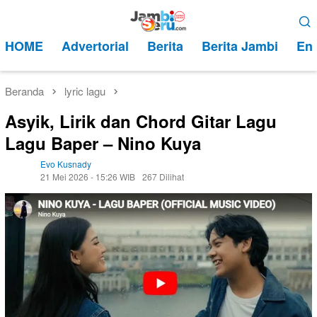
Loncat
Menu
ke
Mobile
HOME
Advertorial
Berita
Berita Jambi
Ent
konten
Beranda
lyric lagu
Asyik, Lirik dan Chord Gitar Lagu
Lagu Baper – Nino Kuya
Evo Kusnady
21 Mei 2026 - 15:26 WIB
267 Dilihat