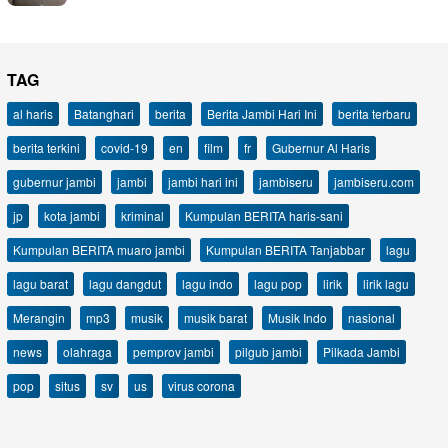
TAG
al haris
Batanghari
berita
Berita Jambi Hari Ini
berita terbaru
berita terkini
covid-19
en
film
fr
Gubernur Al Haris
gubernur jambi
jambi
jambi hari ini
jambiseru
jambiseru.com
jp
kota jambi
kriminal
Kumpulan BERITA haris-sani
Kumpulan BERITA muaro jambi
Kumpulan BERITA Tanjabbar
lagu
lagu barat
lagu dangdut
lagu indo
lagu pop
lirik
lirik lagu
Merangin
mp3
musik
musik barat
Musik Indo
nasional
news
olahraga
pemprov jambi
pilgub jambi
Pilkada Jambi
pop
situs
sv
us
virus corona