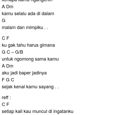
A Dm
kamu selalu ada di dalam
G
malam dan mimpiku . .
C F
ku gak tahu harus gimana
G C – G/B
untuk ngomong sama kamu
A Dm
aku jadi baper jadinya
F G C
sejak kenal kamu sayang . .
reff :
C F
setiap kali kau muncul di ingatanku