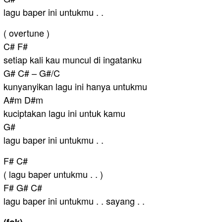
lagu baper ini untukmu . .
( overtune )
C# F#
setiap kali kau muncul di ingatanku
G# C# – G#/C
kunyanyikan lagu ini hanya untukmu
A#m D#m
kuciptakan lagu ini untuk kamu
G#
lagu baper ini untukmu . .
F# C#
( lagu baper untukmu . . )
F# G# C#
lagu baper ini untukmu . . sayang . .