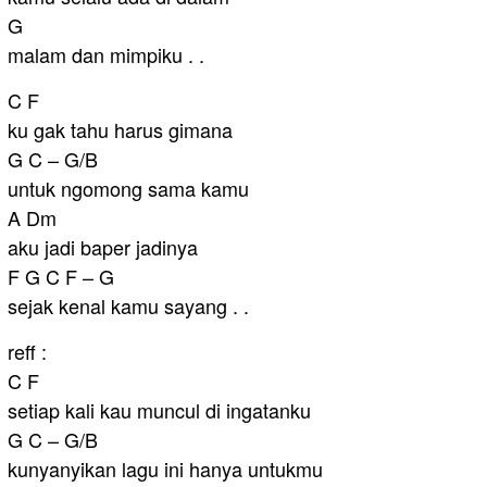
G
malam dan mimpiku . .
C F
ku gak tahu harus gimana
G C – G/B
untuk ngomong sama kamu
A Dm
aku jadi baper jadinya
F G C F – G
sejak kenal kamu sayang . .
reff :
C F
setiap kali kau muncul di ingatanku
G C – G/B
kunyanyikan lagu ini hanya untukmu