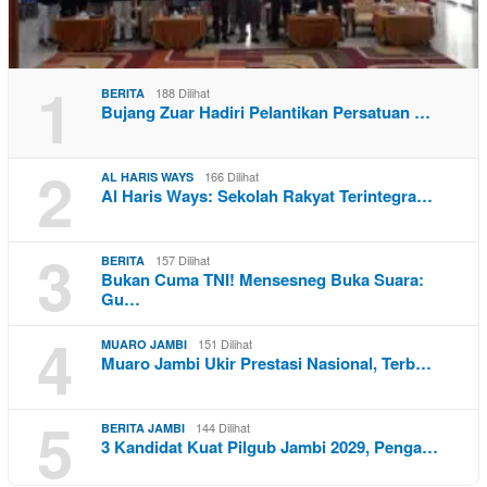
1
188 Dilihat
BERITA
Bujang Zuar Hadiri Pelantikan Persatuan …
2
166 Dilihat
AL HARIS WAYS
Al Haris Ways: Sekolah Rakyat Terintegra…
3
157 Dilihat
BERITA
Bukan Cuma TNI! Mensesneg Buka Suara:
Gu…
4
151 Dilihat
MUARO JAMBI
Muaro Jambi Ukir Prestasi Nasional, Terb…
5
144 Dilihat
BERITA JAMBI
3 Kandidat Kuat Pilgub Jambi 2029, Penga…