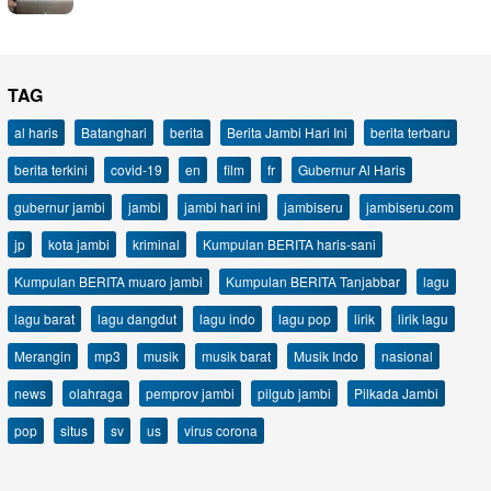
TAG
al haris
Batanghari
berita
Berita Jambi Hari Ini
berita terbaru
berita terkini
covid-19
en
film
fr
Gubernur Al Haris
gubernur jambi
jambi
jambi hari ini
jambiseru
jambiseru.com
jp
kota jambi
kriminal
Kumpulan BERITA haris-sani
Kumpulan BERITA muaro jambi
Kumpulan BERITA Tanjabbar
lagu
lagu barat
lagu dangdut
lagu indo
lagu pop
lirik
lirik lagu
Merangin
mp3
musik
musik barat
Musik Indo
nasional
news
olahraga
pemprov jambi
pilgub jambi
Pilkada Jambi
pop
situs
sv
us
virus corona