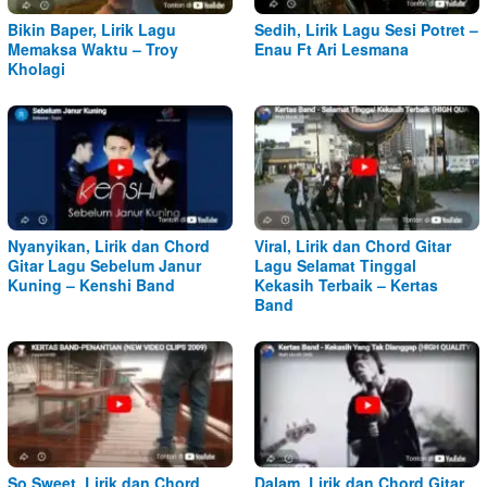
Bikin Baper, Lirik Lagu
Sedih, Lirik Lagu Sesi Potret –
Memaksa Waktu – Troy
Enau Ft Ari Lesmana
Kholagi
Nyanyikan, Lirik dan Chord
Viral, Lirik dan Chord Gitar
Gitar Lagu Sebelum Janur
Lagu Selamat Tinggal
Kuning – Kenshi Band
Kekasih Terbaik – Kertas
Band
So Sweet, Lirik dan Chord
Dalam, Lirik dan Chord Gitar