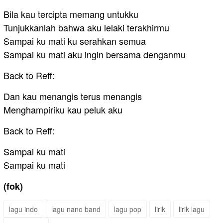
Bila kau tercipta memang untukku
Tunjukkanlah bahwa aku lelaki terakhirmu
Sampai ku mati ku serahkan semua
Sampai ku mati aku ingin bersama denganmu
Back to Reff:
Dan kau menangis terus menangis
Menghampiriku kau peluk aku
Back to Reff:
Sampai ku mati
Sampai ku mati
(fok)
lagu indo
lagu nano band
lagu pop
lirik
lirik lagu