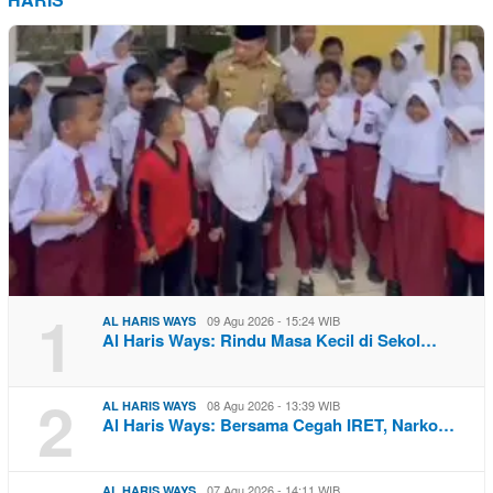
1
09 Agu 2026 - 15:24 WIB
AL HARIS WAYS
Al Haris Ways: Rindu Masa Kecil di Sekol…
2
08 Agu 2026 - 13:39 WIB
AL HARIS WAYS
Al Haris Ways: Bersama Cegah IRET, Narko…
07 Agu 2026 - 14:11 WIB
AL HARIS WAYS