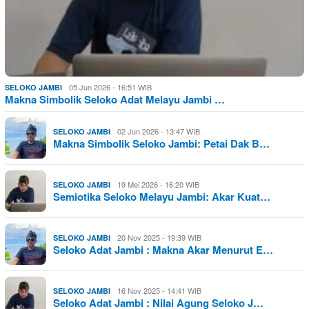
05 Jun 2026 - 16:51 WIB
SELOKO JAMBI
Makna Simbolik Seloko Adat Melayu Jambi …
02 Jun 2026 - 13:47 WIB
SELOKO JAMBI
Makna Simbolik Seloko Jambi: Petai Dak B…
19 Mei 2026 - 16:20 WIB
SELOKO JAMBI
Semiotika Seloko Melayu Jambi: Akar Kuat…
20 Nov 2025 - 19:39 WIB
SELOKO JAMBI
Seloko Adat Jambi : Makna Akar Menurut E…
16 Nov 2025 - 14:41 WIB
SELOKO JAMBI
Seloko Adat Jambi : Nilai Agung Seloko J…