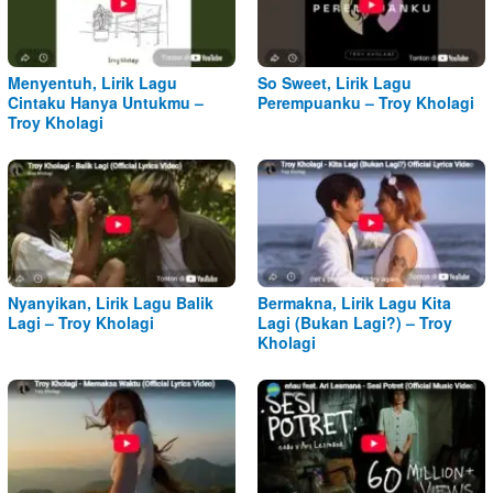
Menyentuh, Lirik Lagu
So Sweet, Lirik Lagu
Cintaku Hanya Untukmu –
Perempuanku – Troy Kholagi
Troy Kholagi
Nyanyikan, Lirik Lagu Balik
Bermakna, Lirik Lagu Kita
Lagi – Troy Kholagi
Lagi (Bukan Lagi?) – Troy
Kholagi