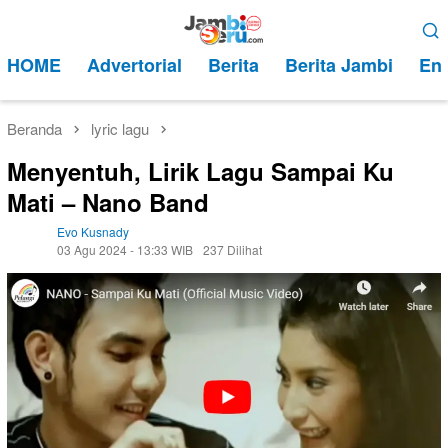
Loncat
Menu
ke
Mobile
HOME
Advertorial
Berita
Berita Jambi
Ent
konten
Beranda
lyric lagu
Menyentuh, Lirik Lagu Sampai Ku
Mati – Nano Band
Evo Kusnady
03 Agu 2024 - 13:33 WIB
237 Dilihat