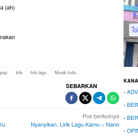
a (ah)
rnakan
 pop
lirik
lirik lagu
Musik Indo
KANA
SEBARKAN
-
ADV
-
BER
Pos berikutnya
-
BER
Ku
Nyanyikan, Lirik Lagu Kamu – Nano
-
OPI