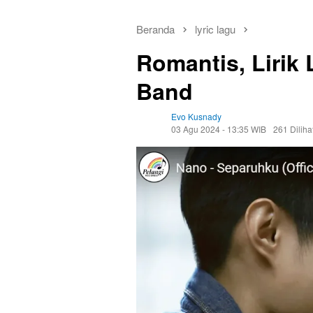
Beranda
lyric lagu
Romantis, Lirik
Band
Evo Kusnady
03 Agu 2024 - 13:35 WIB
261 Diliha