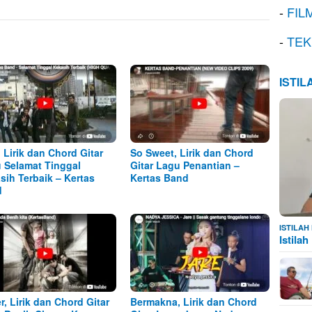
-
FIL
-
TEK
ISTI
, Lirik dan Chord Gitar
So Sweet, Lirik dan Chord
 Selamat Tinggal
Gitar Lagu Penantian –
sih Terbaik – Kertas
Kertas Band
d
ISTILA
Istila
r, Lirik dan Chord Gitar
Bermakna, Lirik dan Chord