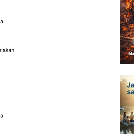
ya
rnakan
ya