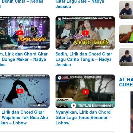
 Benih Cinta – Kertas
Gitar Lagu Jare – Nadya
d
Jessica
m, Lirik dan Chord Gitar
Sedih, Lirik dan Chord Gitar
 Donge Mekar – Nadya
Lagu Carito Tangis – Nadya
ica
Jessica
AL H
GUBE
, Lirik dan Chord Gitar
Nyanyikan, Lirik dan Chord
 Wajahmu Tak Bisa Aku
Gitar Lagu Terus Bersinar –
kan – Lobow
Lobow