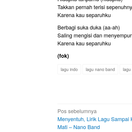
Takkan pernah terisi sepenuhny
Karena kau separuhku
Berbagi suka duka (aa-ah)
Saling mengisi dan menyempu
Karena kau separuhku
(fok)
lagu indo
lagu nano band
lagu
Navigasi
Pos sebelumnya
pos
Menyentuh, Lirik Lagu Sampai 
Mati – Nano Band