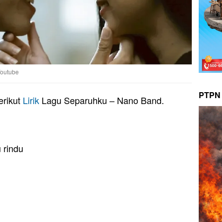
Youtube
PTPN 
erikut
Lirik
Lagu Separuhku – Nano Band.
 rindu