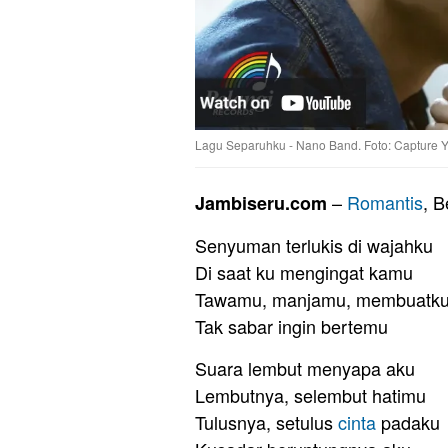
Lagu Separuhku - Nano Band. Foto: Capture 
–
Romantis
, B
Jambiseru.com
Senyuman terlukis di wajahku
Di saat ku mengingat kamu
Tawamu, manjamu, membuatku
Tak sabar ingin bertemu
Suara lembut menyapa aku
Lembutnya, selembut hatimu
Tulusnya, setulus
cinta
padaku