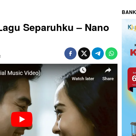
BANK
 Lagu Separuhku – Nano
t