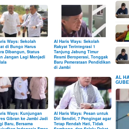
aris Ways: Sekolah
Al Haris Ways: Sekolah
at di Bungo Harus
Rakyat Terintegrasi 1
ra Dibangun, Status
Tanjung Jabung Timur
n Jangan Lagi Menjadi
Resmi Beroperasi, Tonggak
ala
Baru Pemerataan Pendidikan
di Jambi
AL H
GUBE
aris Ways: Kunjungan
Al Haris Ways: Pesan untuk
es Gibran ke Jambi Jadi
Diri Sendiri, 7 Pengingat agar
gi Baru, Bersama
Tetap Rendah Hati, Tidak
judkan Indonesia Emas
Sombong, dan Selalu Dekat