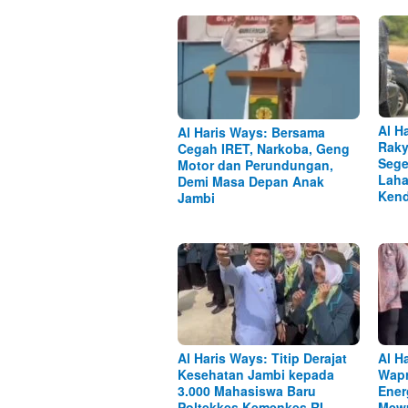
Al H
Al Haris Ways: Bersama
Raky
Cegah IRET, Narkoba, Geng
Sege
Motor dan Perundungan,
Laha
Demi Masa Depan Anak
Kend
Jambi
Al Haris Ways: Titip Derajat
Al H
Kesehatan Jambi kepada
Wapr
3.000 Mahasiswa Baru
Ener
Poltekkes Kemenkes RI
Mewu