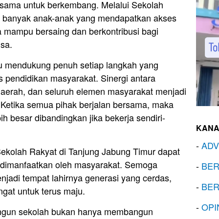
ama untuk berkembang. Melalui Sekolah
n banyak anak-anak yang mendapatkan akses
a mampu bersaing dan berkontribusi bagi
sa.
tu mendukung penuh setiap langkah yang
s pendidikan masyarakat. Sinergi antara
daerah, dan seluruh elemen masyarakat menjadi
. Ketika semua pihak berjalan bersama, maka
ih besar dibandingkan jika bekerja sendiri-
KANA
-
ADV
kolah Rakyat di Tanjung Jabung Timur dapat
a dimanfaatkan oleh masyarakat. Semoga
-
BER
jadi tempat lahirnya generasi yang cerdas,
-
BER
ngat untuk terus maju.
-
OPI
ngun sekolah bukan hanya membangun