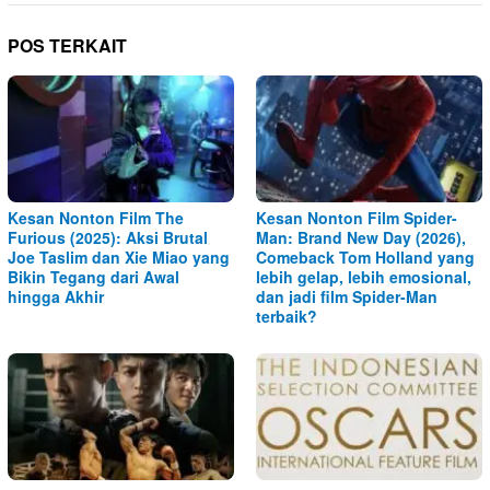
POS TERKAIT
Kesan Nonton Film The
Kesan Nonton Film Spider-
Furious (2025): Aksi Brutal
Man: Brand New Day (2026),
Joe Taslim dan Xie Miao yang
Comeback Tom Holland yang
Bikin Tegang dari Awal
lebih gelap, lebih emosional,
hingga Akhir
dan jadi film Spider-Man
terbaik?