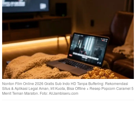
Nonton Film Online 2026 Gratis Sub Indo HD Tanpa Buffering: Rekomendasi
Situs & Aplikasi Legal Aman, Irit Kuota, Bisa Offline + Resep Popcorn Caramel 5
Menit Teman Maraton. Foto: AI/Jambiseru.com