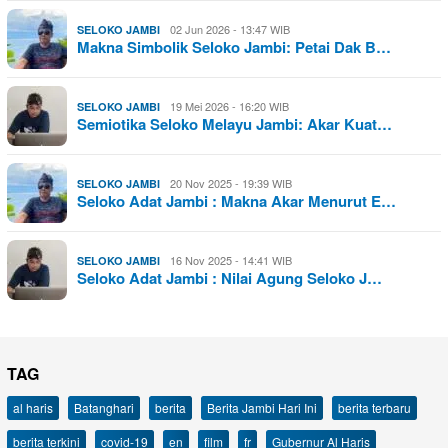
02 Jun 2026 - 13:47 WIB
SELOKO JAMBI
Makna Simbolik Seloko Jambi: Petai Dak B…
19 Mei 2026 - 16:20 WIB
SELOKO JAMBI
Semiotika Seloko Melayu Jambi: Akar Kuat…
20 Nov 2025 - 19:39 WIB
SELOKO JAMBI
Seloko Adat Jambi : Makna Akar Menurut E…
16 Nov 2025 - 14:41 WIB
SELOKO JAMBI
Seloko Adat Jambi : Nilai Agung Seloko J…
TAG
al haris
Batanghari
berita
Berita Jambi Hari Ini
berita terbaru
berita terkini
covid-19
en
film
fr
Gubernur Al Haris