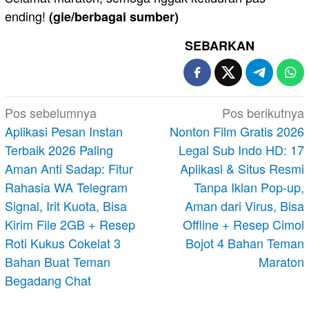
ending!
(gie/berbagai sumber)
SEBARKAN
Navigasi
Pos sebelumnya
Pos berikutnya
pos
Aplikasi Pesan Instan
Nonton Film Gratis 2026
Terbaik 2026 Paling
Legal Sub Indo HD: 17
Aman Anti Sadap: Fitur
Aplikasi & Situs Resmi
Rahasia WA Telegram
Tanpa Iklan Pop-up,
Signal, Irit Kuota, Bisa
Aman dari Virus, Bisa
Kirim File 2GB + Resep
Offline + Resep Cimol
Roti Kukus Cokelat 3
Bojot 4 Bahan Teman
Bahan Buat Teman
Maraton
Begadang Chat