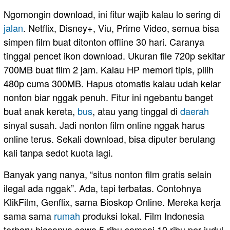
Ngomongin download, ini fitur wajib kalau lo sering di
jalan
. Netflix, Disney+, Viu, Prime Video, semua bisa
simpen film buat ditonton offline 30 hari. Caranya
tinggal pencet ikon download. Ukuran file 720p sekitar
700MB buat film 2 jam. Kalau HP memori tipis, pilih
480p cuma 300MB. Hapus otomatis kalau udah kelar
nonton biar nggak penuh. Fitur ini ngebantu banget
buat anak kereta,
bus
, atau yang tinggal di
daerah
sinyal susah. Jadi nonton film online nggak harus
online terus. Sekali download, bisa diputer berulang
kali tanpa sedot kuota lagi.
Banyak yang nanya, “situs nonton film gratis selain
ilegal ada nggak”. Ada, tapi terbatas. Contohnya
KlikFilm, Genflix, sama Bioskop Online. Mereka kerja
sama sama
rumah
produksi lokal. Film Indonesia
terbaru biasanya sewa 5 ribu sampai 10 ribu per judul,