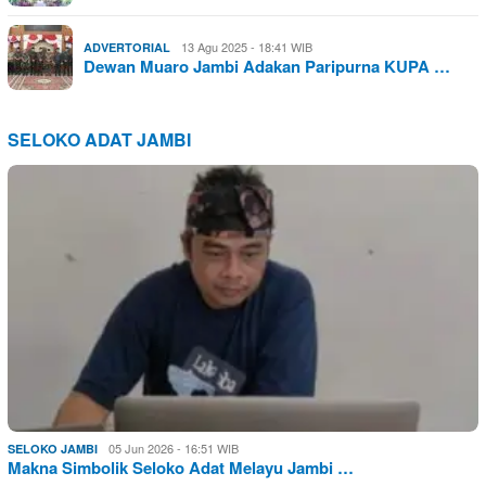
13 Agu 2025 - 18:41 WIB
ADVERTORIAL
Dewan Muaro Jambi Adakan Paripurna KUPA …
SELOKO ADAT JAMBI
05 Jun 2026 - 16:51 WIB
SELOKO JAMBI
Makna Simbolik Seloko Adat Melayu Jambi …