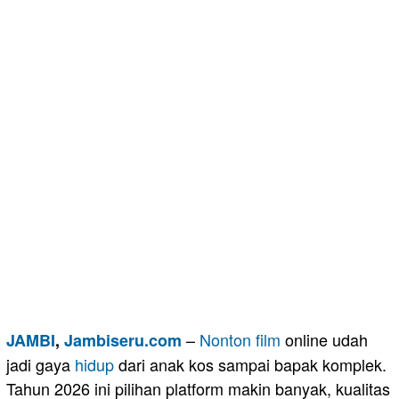
–
Nonton
film
online udah
JAMBI
,
Jambiseru.com
jadi gaya
hidup
dari anak kos sampai bapak komplek.
Tahun 2026 ini pilihan platform makin banyak, kualitas