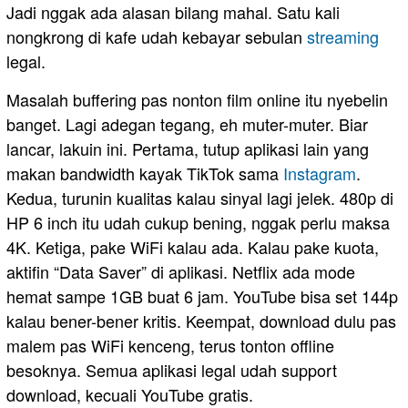
Jadi nggak ada alasan bilang mahal. Satu kali
nongkrong di kafe udah kebayar sebulan
streaming
legal.
Masalah buffering pas nonton film online itu nyebelin
banget. Lagi adegan tegang, eh muter-muter. Biar
lancar, lakuin ini. Pertama, tutup aplikasi lain yang
makan bandwidth kayak TikTok sama
Instagram
.
Kedua, turunin kualitas kalau sinyal lagi jelek. 480p di
HP 6 inch itu udah cukup bening, nggak perlu maksa
4K. Ketiga, pake WiFi kalau ada. Kalau pake kuota,
aktifin “Data Saver” di aplikasi. Netflix ada mode
hemat sampe 1GB buat 6 jam. YouTube bisa set 144p
kalau bener-bener kritis. Keempat, download dulu pas
malem pas WiFi kenceng, terus tonton offline
besoknya. Semua aplikasi legal udah support
download, kecuali YouTube gratis.