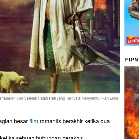
PTPN 
erjalanan Gila Setelah Patah Hati yang Ternyata Menyembuhkan Luka.
agian besar
film
romantis berakhir ketika dua
 ketika sebuah hubungan berakhir.