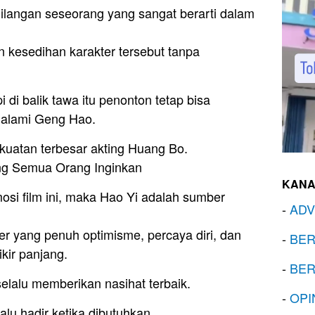
hilangan seseorang yang sangat berarti dalam
 kesedihan karakter tersebut tanpa
 di balik tawa itu penonton tetap bisa
ialami Geng Hao.
ekuatan terbesar akting Huang Bo.
ng Semua Orang Inginkan
KANA
si film ini, maka Hao Yi adalah sumber
-
ADV
r yang penuh optimisme, percaya diri, dan
-
BER
ikir panjang.
-
BER
elalu memberikan nasihat terbaik.
-
OPI
alu hadir ketika dibutuhkan.