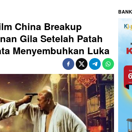
BANK
ilm China Breakup
anan Gila Setelah Patah
yata Menyembuhkan Luka