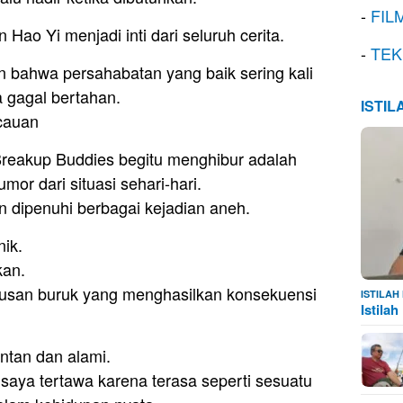
-
FIL
ao Yi menjadi inti dari seluruh cerita.
-
TEK
an bahwa persahabatan yang baik sering kali
a gagal bertahan.
ISTI
cauan
reakup Buddies begitu menghibur adalah
r dari situasi sehari-hari.
 dipenuhi berbagai kejadian aneh.
ik.
kan.
san buruk yang menghasilkan konsekuensi
ISTILA
Istila
ontan dan alami.
ya tertawa karena terasa seperti sesuatu