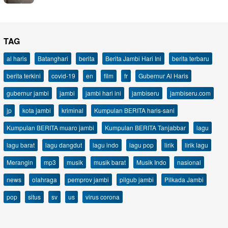
TAG
al haris
Batanghari
berita
Berita Jambi Hari Ini
berita terbaru
berita terkini
covid-19
en
film
fr
Gubernur Al Haris
gubernur jambi
jambi
jambi hari ini
jambiseru
jambiseru.com
jp
kota jambi
kriminal
Kumpulan BERITA haris-sani
Kumpulan BERITA muaro jambi
Kumpulan BERITA Tanjabbar
lagu
lagu barat
lagu dangdut
lagu indo
lagu pop
lirik
lirik lagu
Merangin
mp3
musik
musik barat
Musik Indo
nasional
news
olahraga
pemprov jambi
pilgub jambi
Pilkada Jambi
pop
situs
sv
us
virus corona