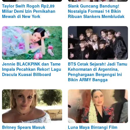
Taylor Swift Rogoh Rp2,89
Slank Guncang Bandung!
Miliar Demi Izin Pernikahan
Nostalgia Formasi 14 Bikin
Mewah di New York
Ribuan Slankers Membludak
Jennie BLACKPINK dan Tame
BTS Cetak Sejarah! Jadi Tamu
Impala Pecahkan Rekor! Lagu
Kehormatan di Argentina,
Dracula Kuasai Billboard
Penghargaan Bergengsi Ini
Bikin ARMY Bangga
Britney Spears Masuk
Luna Maya Bintangi Film