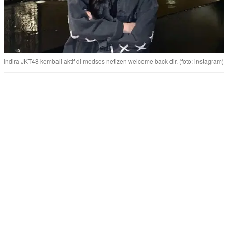
Indira JKT48 kembali aktif di medsos netizen welcome back dir. (foto: instagram)