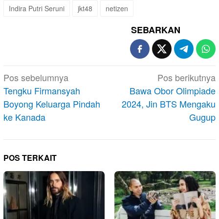
Indira Putri Seruni
jkt48
netizen
SEBARKAN
Navigasi
Pos sebelumnya
Pos berikutnya
pos
Tengku Firmansyah
Bawa Obor Olimpiade
Boyong Keluarga Pindah
2024, Jin BTS Mengaku
ke Kanada
Gugup
POS TERKAIT