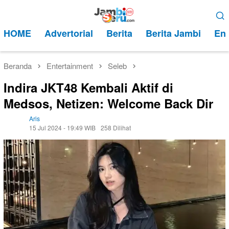
Loncat
Menu
ke
Mobile
HOME
Advertorial
Berita
Berita Jambi
Ent
konten
Beranda
Entertainment
Seleb
Indira JKT48 Kembali Aktif di
Medsos, Netizen: Welcome Back Dir
Aris
15 Jul 2024 - 19:49 WIB
258 Dilihat