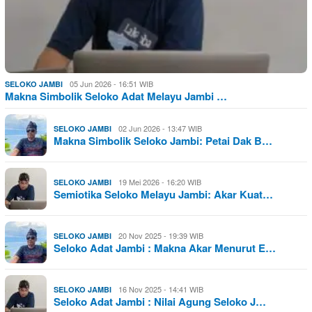
05 Jun 2026 - 16:51 WIB
SELOKO JAMBI
Makna Simbolik Seloko Adat Melayu Jambi …
02 Jun 2026 - 13:47 WIB
SELOKO JAMBI
Makna Simbolik Seloko Jambi: Petai Dak B…
19 Mei 2026 - 16:20 WIB
SELOKO JAMBI
Semiotika Seloko Melayu Jambi: Akar Kuat…
20 Nov 2025 - 19:39 WIB
SELOKO JAMBI
Seloko Adat Jambi : Makna Akar Menurut E…
16 Nov 2025 - 14:41 WIB
SELOKO JAMBI
Seloko Adat Jambi : Nilai Agung Seloko J…