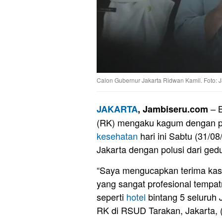
Calon Gubernur Jakarta Ridwan Kamil. Foto: 
– B
JAKARTA
, Jambiseru.com
(RK) mengaku kagum dengan pe
kesehatan
hari ini Sabtu (31/0
Jakarta dengan polusi dari ge
“Saya mengucapkan terima kas
yang sangat profesional temp
seperti
hotel
bintang 5 seluruh J
RK di RSUD Tarakan, Jakarta, 