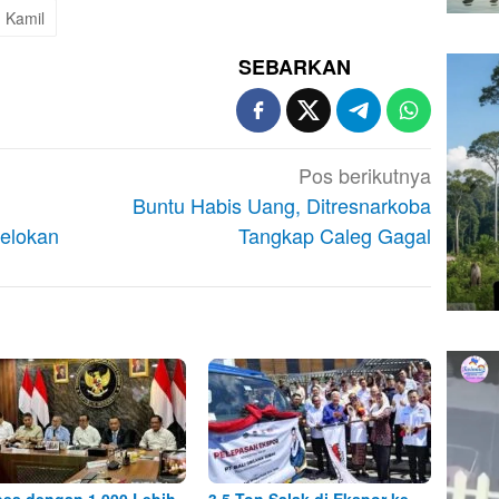
 Kamil
SEBARKAN
Pos berikutnya
Buntu Habis Uang, Ditresnarkoba
elokan
Tangkap Caleg Gagal