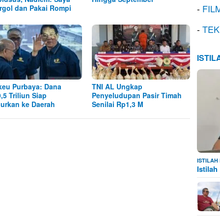
-
FIL
rgol dan Pakai Rompi
-
TEK
ISTI
eu Purbaya: Dana
TNI AL Ungkap
,5 Triliun Siap
Penyeludupan Pasir Timah
lurkan ke Daerah
Senilai Rp1,3 M
ISTILA
Istila