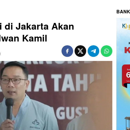
BANK
i di Jakarta Akan
dwan Kamil
t