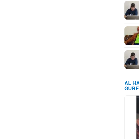
AL H
GUBE