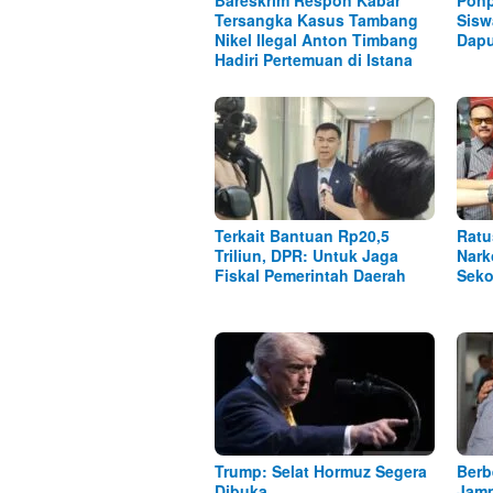
Bareskrim Respon Kabar
Ponp
Tersangka Kasus Tambang
Sisw
Nikel Ilegal Anton Timbang
Dap
Hadiri Pertemuan di Istana
Terkait Bantuan Rp20,5
Ratu
Triliun, DPR: Untuk Jaga
Nark
Fiskal Pemerintah Daerah
Seko
Trump: Selat Hormuz Segera
Berb
Dibuka
Jamp