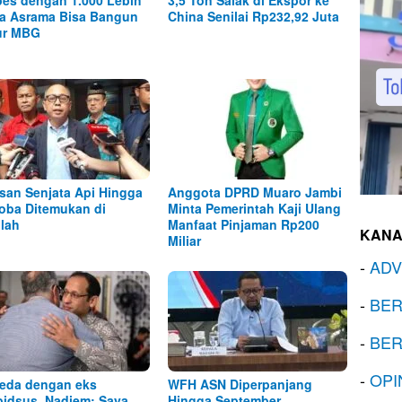
es dengan 1.000 Lebih
3,5 Ton Salak di Ekspor ke
a Asrama Bisa Bangun
China Senilai Rp232,92 Juta
ur MBG
san Senjata Api Hingga
Anggota DPRD Muaro Jambi
oba Ditemukan di
Minta Pemerintah Kaji Ulang
lah
Manfaat Pinjaman Rp200
KANA
Miliar
-
ADV
-
BER
-
BER
-
OPI
eda dengan eks
WFH ASN Diperpanjang
idsus, Nadiem: Saya
Hingga September