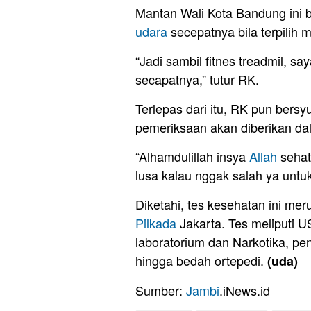
Mantan Wali Kota Bandung ini 
udara
secepatnya bila terpilih
“Jadi sambil fitnes treadmil, sa
secapatnya,” tutur RK.
Terlepas dari itu, RK pun bersy
pemeriksaan akan diberikan da
“Alhamdulillah insya
Allah
sehat
lusa kalau nggak salah ya unt
Diketahi, tes kesehatan ini me
Pilkada
Jakarta. Tes meliputi 
laboratorium dan Narkotika, pe
hingga bedah ortepedi.
(uda)
Sumber:
Jambi
.iNews.id