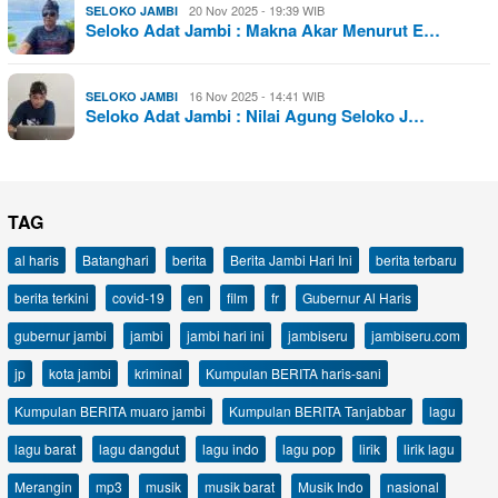
20 Nov 2025 - 19:39 WIB
SELOKO JAMBI
Seloko Adat Jambi : Makna Akar Menurut E…
16 Nov 2025 - 14:41 WIB
SELOKO JAMBI
Seloko Adat Jambi : Nilai Agung Seloko J…
TAG
al haris
Batanghari
berita
Berita Jambi Hari Ini
berita terbaru
berita terkini
covid-19
en
film
fr
Gubernur Al Haris
gubernur jambi
jambi
jambi hari ini
jambiseru
jambiseru.com
jp
kota jambi
kriminal
Kumpulan BERITA haris-sani
Kumpulan BERITA muaro jambi
Kumpulan BERITA Tanjabbar
lagu
lagu barat
lagu dangdut
lagu indo
lagu pop
lirik
lirik lagu
Merangin
mp3
musik
musik barat
Musik Indo
nasional