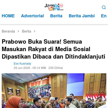
Loncat
Menu
ke
Mobile
HOME
Advertorial
Berita
Berita Jambi
Ent
konten
Beranda
Berita
Prabowo Buka Suara! Semua
Masukan Rakyat di Media Sosial
Dipastikan Dibaca dan Ditindaklanjuti
Evo Kusnady
29 Jun 2026 - 05:14 WIB
239 Dilihat