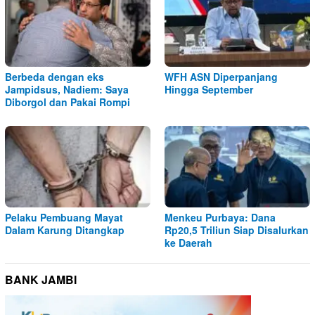
Berbeda dengan eks
WFH ASN Diperpanjang
Jampidsus, Nadiem: Saya
Hingga September
Diborgol dan Pakai Rompi
Pelaku Pembuang Mayat
Menkeu Purbaya: Dana
Dalam Karung Ditangkap
Rp20,5 Triliun Siap Disalurkan
ke Daerah
BANK JAMBI