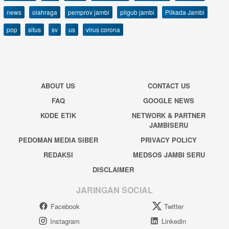
news
olahraga
pemprov jambi
pilgub jambi
Pilkada Jambi
pop
situs
sv
us
virus corona
ABOUT US
CONTACT US
FAQ
GOOGLE NEWS
KODE ETIK
NETWORK & PARTNER
JAMBISERU
PEDOMAN MEDIA SIBER
PRIVACY POLICY
REDAKSI
MEDSOS JAMBI SERU
DISCLAIMER
JARINGAN SOCIAL
Facebook
Twitter
Instagram
Linkedin