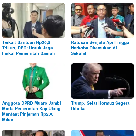
Terkait Bantuan Rp20,5
Ratusan Senjata Api Hingga
Triliun, DPR: Untuk Jaga
Narkoba Ditemukan di
Fiskal Pemerintah Daerah
Sekolah
Anggota DPRD Muaro Jambi
Trump: Selat Hormuz Segera
Minta Pemerintah Kaji Ulang
Dibuka
Manfaat Pinjaman Rp200
Miliar