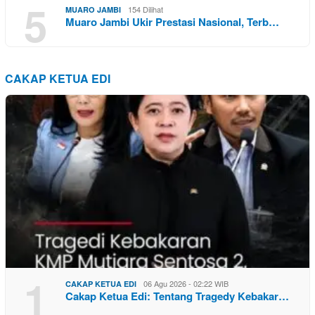
5
154 Dilihat
MUARO JAMBI
Muaro Jambi Ukir Prestasi Nasional, Terb…
CAKAP KETUA EDI
1
06 Agu 2026 - 02:22 WIB
CAKAP KETUA EDI
Cakap Ketua Edi: Tentang Tragedy Kebakar…