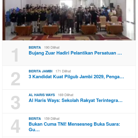
1
190 Dilihat
BERITA
Bujang Zuar Hadiri Pelantikan Persatuan …
2
171 Dilihat
BERITA JAMBI
3 Kandidat Kuat Pilgub Jambi 2029, Penga…
3
169 Dilihat
AL HARIS WAYS
Al Haris Ways: Sekolah Rakyat Terintegra…
4
159 Dilihat
BERITA
Bukan Cuma TNI! Mensesneg Buka Suara:
Gu…