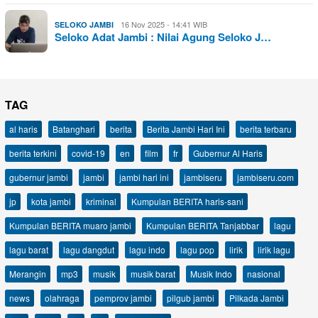
16 Nov 2025 - 14:41 WIB
SELOKO JAMBI
Seloko Adat Jambi : Nilai Agung Seloko J…
TAG
al haris
Batanghari
berita
Berita Jambi Hari Ini
berita terbaru
berita terkini
covid-19
en
film
fr
Gubernur Al Haris
gubernur jambi
jambi
jambi hari ini
jambiseru
jambiseru.com
jp
kota jambi
kriminal
Kumpulan BERITA haris-sani
Kumpulan BERITA muaro jambi
Kumpulan BERITA Tanjabbar
lagu
lagu barat
lagu dangdut
lagu indo
lagu pop
lirik
lirik lagu
Merangin
mp3
musik
musik barat
Musik Indo
nasional
news
olahraga
pemprov jambi
pilgub jambi
Pilkada Jambi