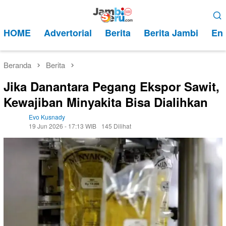
Loncat
Menu
ke
Mobile
HOME
Advertorial
Berita
Berita Jambi
Ent
konten
Beranda
Berita
Jika Danantara Pegang Ekspor Sawit,
Kewajiban Minyakita Bisa Dialihkan
Evo Kusnady
19 Jun 2026 - 17:13 WIB
145 Dilihat