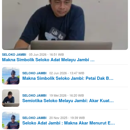
05 Jun 2026 - 16:51 WIB
SELOKO JAMBI
Makna Simbolik Seloko Adat Melayu Jambi …
02 Jun 2026 - 13:47 WIB
SELOKO JAMBI
Makna Simbolik Seloko Jambi: Petai Dak B…
19 Mei 2026 - 16:20 WIB
SELOKO JAMBI
Semiotika Seloko Melayu Jambi: Akar Kuat…
20 Nov 2025 - 19:39 WIB
SELOKO JAMBI
Seloko Adat Jambi : Makna Akar Menurut E…