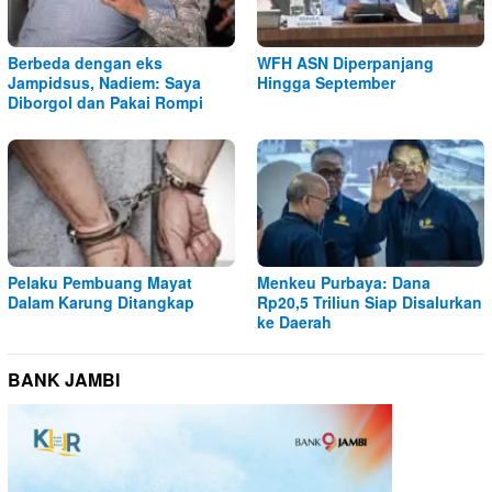
Berbeda dengan eks
WFH ASN Diperpanjang
Jampidsus, Nadiem: Saya
Hingga September
Diborgol dan Pakai Rompi
Pelaku Pembuang Mayat
Menkeu Purbaya: Dana
Dalam Karung Ditangkap
Rp20,5 Triliun Siap Disalurkan
ke Daerah
BANK JAMBI