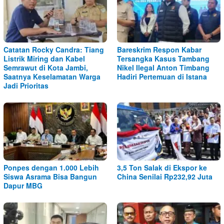
Catatan Rocky Candra: Tiang
Bareskrim Respon Kabar
Listrik Miring dan Kabel
Tersangka Kasus Tambang
Semrawut di Kota Jambi,
Nikel Ilegal Anton Timbang
Saatnya Keselamatan Warga
Hadiri Pertemuan di Istana
Jadi Prioritas
Ponpes dengan 1.000 Lebih
3,5 Ton Salak di Ekspor ke
Siswa Asrama Bisa Bangun
China Senilai Rp232,92 Juta
Dapur MBG