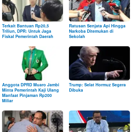
Terkait Bantuan Rp20,5
Ratusan Senjata Api Hingga
Triliun, DPR: Untuk Jaga
Narkoba Ditemukan di
Fiskal Pemerintah Daerah
Sekolah
Anggota DPRD Muaro Jambi
Trump: Selat Hormuz Segera
Minta Pemerintah Kaji Ulang
Dibuka
Manfaat Pinjaman Rp200
Miliar