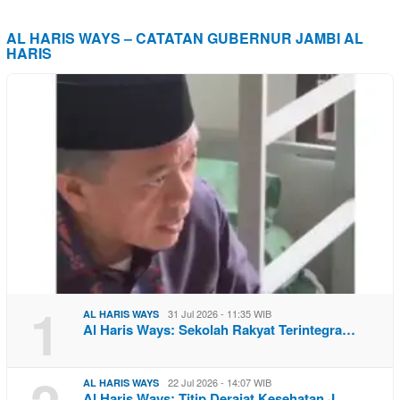
AL HARIS WAYS – CATATAN GUBERNUR JAMBI AL
HARIS
1
31 Jul 2026 - 11:35 WIB
AL HARIS WAYS
Al Haris Ways: Sekolah Rakyat Terintegra…
22 Jul 2026 - 14:07 WIB
AL HARIS WAYS
Al Haris Ways: Titip Derajat Kesehatan J…