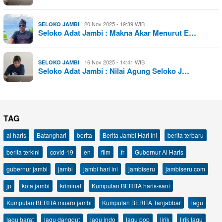
20 Nov 2025 - 19:39 WIB
SELOKO JAMBI
Seloko Adat Jambi : Makna Akar Menurut E…
16 Nov 2025 - 14:41 WIB
SELOKO JAMBI
Seloko Adat Jambi : Nilai Agung Seloko J…
TAG
al haris
Batanghari
berita
Berita Jambi Hari Ini
berita terbaru
berita terkini
covid-19
en
film
fr
Gubernur Al Haris
gubernur jambi
jambi
jambi hari ini
jambiseru
jambiseru.com
jp
kota jambi
kriminal
Kumpulan BERITA haris-sani
Kumpulan BERITA muaro jambi
Kumpulan BERITA Tanjabbar
lagu
lagu barat
lagu dangdut
lagu indo
lagu pop
lirik
lirik lagu