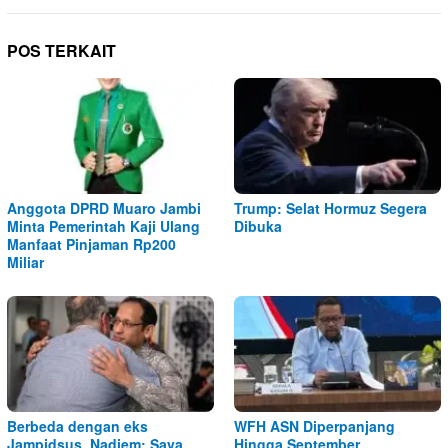
POS TERKAIT
Anggota DPRD Muaro Jambi
Trump: Selat Hormuz Segera
Minta Pemerintah Kaji Ulang
Dibuka
Manfaat Pinjaman Rp200
Miliar
Berbeda dengan eks
WFH ASN Diperpanjang
Jampidsus, Nadiem: Saya
Hingga September