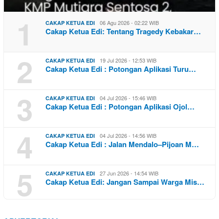
1
06 Agu 2026 - 02:22 WIB
CAKAP KETUA EDI
Cakap Ketua Edi: Tentang Tragedy Kebakar…
2
19 Jul 2026 - 12:53 WIB
CAKAP KETUA EDI
Cakap Ketua Edi : Potongan Aplikasi Turu…
3
04 Jul 2026 - 15:46 WIB
CAKAP KETUA EDI
Cakap Ketua Edi : Potongan Aplikasi Ojol…
4
04 Jul 2026 - 14:56 WIB
CAKAP KETUA EDI
Cakap Ketua Edi : Jalan Mendalo–Pijoan M…
5
27 Jun 2026 - 14:54 WIB
CAKAP KETUA EDI
Cakap Ketua Edi: Jangan Sampai Warga Mis…