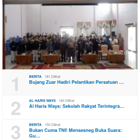
1
181 Dilihat
BERITA
Bujang Zuar Hadiri Pelantikan Persatuan …
2
160 Dilihat
AL HARIS WAYS
Al Haris Ways: Sekolah Rakyat Terintegra…
3
150 Dilihat
BERITA
Bukan Cuma TNI! Mensesneg Buka Suara:
Gu…