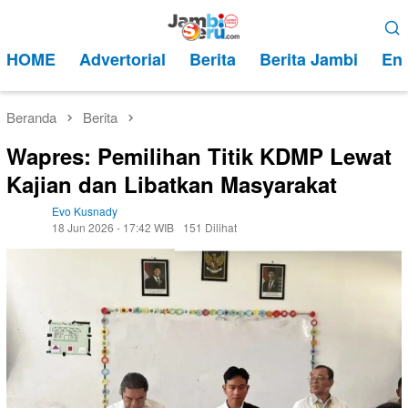
Loncat
Menu
ke
Mobile
HOME
Advertorial
Berita
Berita Jambi
Ent
konten
Beranda
Berita
Wapres: Pemilihan Titik KDMP Lewat
Kajian dan Libatkan Masyarakat
Evo Kusnady
18 Jun 2026 - 17:42 WIB
151 Dilihat