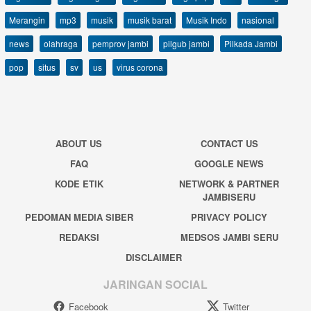
Merangin
mp3
musik
musik barat
Musik Indo
nasional
news
olahraga
pemprov jambi
pilgub jambi
Pilkada Jambi
pop
situs
sv
us
virus corona
ABOUT US
CONTACT US
FAQ
GOOGLE NEWS
KODE ETIK
NETWORK & PARTNER
JAMBISERU
PEDOMAN MEDIA SIBER
PRIVACY POLICY
REDAKSI
MEDSOS JAMBI SERU
DISCLAIMER
JARINGAN SOCIAL
Facebook
Twitter