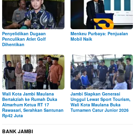
Penyelidikan Dugaan
Menkeu Purbaya: Penjualan
Penculikan Atlet Golf
Mobil Naik
Dihentikan
Wali Kota Jambi Maulana
Jambi Siapkan Generasi
Bertakziah ke Rumah Duka
Unggul Lewat Sport Tourism,
Almarhum Ketua RT 17
Wali Kota Maulana Buka
Rawasari, Serahkan Santunan
Turnamen Catur Junior 2026
Rp42 Juta
BANK JAMBI