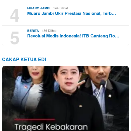
4
144 Dilihat
MUARO JAMBI
Muaro Jambi Ukir Prestasi Nasional, Terb…
5
136 Dilihat
BERITA
Revolusi Medis Indonesia! ITB Ganteng Ro…
CAKAP KETUA EDI