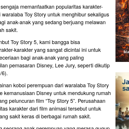
y sengaja memanfaatkan popularitas karakter-
ri waralaba Toy Story untuk menghibur sekaligus
gi anak-anak yang sedang berjuang melawan
h sakit.
ut Toy Story 5, kami bangga bisa
ter-karakter yang sangat dicintai ini untuk
eriaan bagi anak-anak yang paling
an pemasaran Disney, Lee Jury, seperti dikutip
/6).
ainan koboi perempuan dari waralaba Toy Story
ye kemanusiaan Disney untuk mendukung rumah
lang peluncuran film “Toy Story 5”. Perusahaan
as karakter dari film animasi tersebut untuk
g sakit keras di berbagai rumah sakit.
ang seorang anak perempuan yang merasa gugup