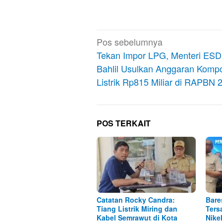
Navigasi
Pos sebelumnya
pos
Tekan Impor LPG, Menteri ES
Bahlil Usulkan Anggaran Komp
Listrik Rp815 Miliar di RAPBN 
POS TERKAIT
Catatan Rocky Candra:
Bare
Tiang Listrik Miring dan
Ters
Kabel Semrawut di Kota
Nike