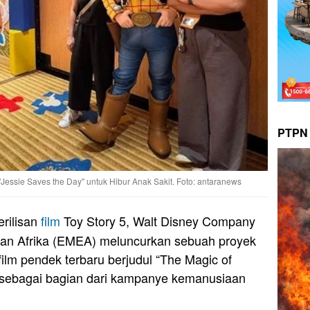
PTPN 
"Jessie Saves the Day" untuk Hibur Anak Sakit. Foto: antaranews
rilisan
film
Toy Story 5, Walt Disney Company
dan Afrika (EMEA) meluncurkan sebuah proyek
film pendek terbaru berjudul “The Magic of
 sebagai bagian dari kampanye kemanusiaan