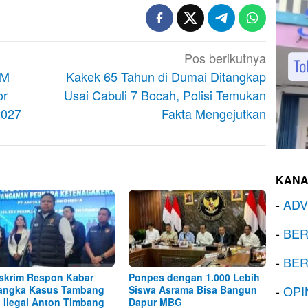
Pos berikutnya
DM
Kakek 65 Tahun di Dumai Ditangkap
or
Usai Cabuli 7 Bocah, Polisi Temukan
2027
Fakta Mengejutkan
KANA
-
ADV
-
BER
-
BER
skrim Respon Kabar
Ponpes dengan 1.000 Lebih
-
OPI
angka Kasus Tambang
Siswa Asrama Bisa Bangun
l Ilegal Anton Timbang
Dapur MBG