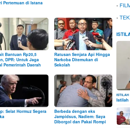
ri Pertemuan di Istana
-
FIL
-
TEK
ISTI
ait Bantuan Rp20,5
Ratusan Senjata Api Hingga
iun, DPR: Untuk Jaga
Narkoba Ditemukan di
al Pemerintah Daerah
Sekolah
ISTILA
Istila
p: Selat Hormuz Segera
Berbeda dengan eks
ka
Jampidsus, Nadiem: Saya
Diborgol dan Pakai Rompi