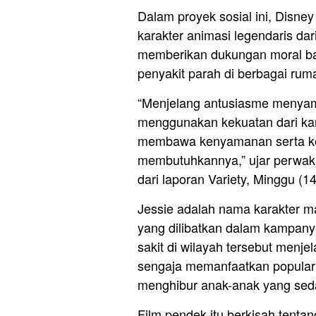
Dalam proyek sosial ini, Disne
karakter animasi legendaris da
memberikan dukungan moral ba
penyakit parah di berbagai ruma
“Menjelang antusiasme menyamb
menggunakan kekuatan dari karak
membawa kenyamanan serta kec
membutuhkannya,” ujar perwakil
dari laporan Variety, Minggu (14
Jessie adalah nama karakter m
yang dilibatkan dalam kampan
sakit di wilayah tersebut menje
sengaja memanfaatkan popularit
menghibur anak-anak yang sedan
Film pendek itu berkisah tent