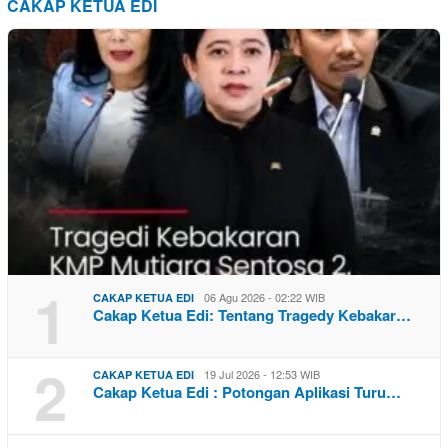
CAKAP KETUA EDI
1
06 Agu 2026 - 02:22 WIB
CAKAP KETUA EDI
Cakap Ketua Edi: Tentang Tragedy Kebakar…
2
19 Jul 2026 - 12:53 WIB
CAKAP KETUA EDI
Cakap Ketua Edi : Potongan Aplikasi Turu…