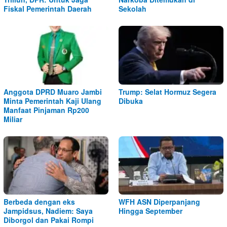
Fiskal Pemerintah Daerah
Sekolah
Anggota DPRD Muaro Jambi
Trump: Selat Hormuz Segera
Minta Pemerintah Kaji Ulang
Dibuka
Manfaat Pinjaman Rp200
Miliar
Berbeda dengan eks
WFH ASN Diperpanjang
Jampidsus, Nadiem: Saya
Hingga September
Diborgol dan Pakai Rompi