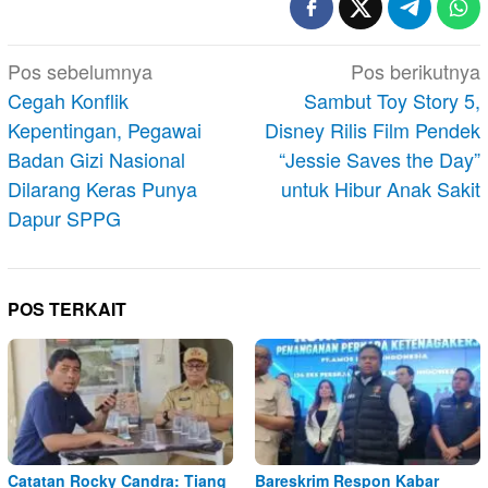
Navigasi
Pos sebelumnya
Pos berikutnya
pos
Cegah Konflik
Sambut Toy Story 5,
Kepentingan, Pegawai
Disney Rilis Film Pendek
Badan Gizi Nasional
“Jessie Saves the Day”
Dilarang Keras Punya
untuk Hibur Anak Sakit
Dapur SPPG
POS TERKAIT
Catatan Rocky Candra: Tiang
Bareskrim Respon Kabar