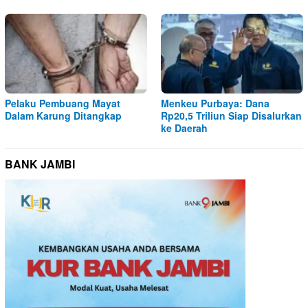
Pelaku Pembuang Mayat
Menkeu Purbaya: Dana
Dalam Karung Ditangkap
Rp20,5 Triliun Siap Disalurkan
ke Daerah
BANK JAMBI