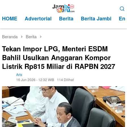
Loncat
Menu
ke
Mobile
HOME
Advertorial
Berita
Berita Jambi
Ent
konten
Beranda
Berita
Tekan Impor LPG, Menteri ESDM
Bahlil Usulkan Anggaran Kompor
Listrik Rp815 Miliar di RAPBN 2027
Aris
16 Jun 2026 - 12:32 WIB
114 Dilihat