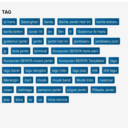
TAG
al haris
Batanghari
berita
Berita Jambi Hari Ini
berita terbaru
berita terkini
covid-19
en
film
fr
Gubernur Al Haris
gubernur jambi
jambi
jambi hari ini
jambiseru
jambiseru.com
jp
kota jambi
kriminal
Kumpulan BERITA haris-sani
Kumpulan BERITA muaro jambi
Kumpulan BERITA Tanjabbar
lagu
lagu barat
lagu dangdut
lagu indo
lagu pop
lirik
lirik lagu
Merangin
mp3
musik
musik barat
Musik Indo
nasional
news
olahraga
pemprov jambi
pilgub jambi
Pilkada Jambi
pop
situs
sv
us
virus corona