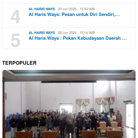
4
30 Jun 2026 - 15:50 WIB
AL HARIS WAYS
Al Haris Ways: Pesan untuk Diri Sendiri,…
5
28 Jun 2026 - 15:14 WIB
AL HARIS WAYS
Al Haris Ways : Pekan Kebudayaan Daerah …
TERPOPULER