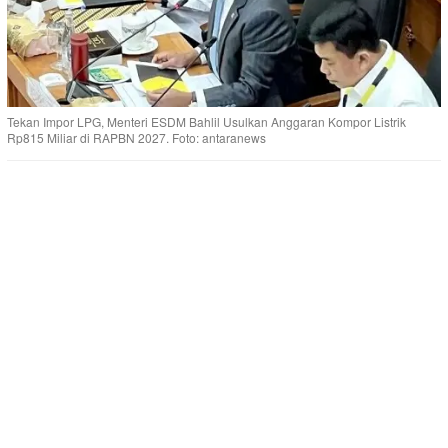
Tekan Impor LPG, Menteri ESDM Bahlil Usulkan Anggaran Kompor Listrik
Rp815 Miliar di RAPBN 2027. Foto: antaranews