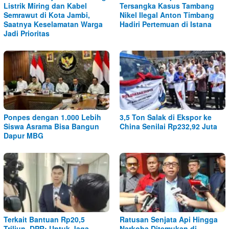
Listrik Miring dan Kabel
Tersangka Kasus Tambang
Semrawut di Kota Jambi,
Nikel Ilegal Anton Timbang
Saatnya Keselamatan Warga
Hadiri Pertemuan di Istana
Jadi Prioritas
Ponpes dengan 1.000 Lebih
3,5 Ton Salak di Ekspor ke
Siswa Asrama Bisa Bangun
China Senilai Rp232,92 Juta
Dapur MBG
Terkait Bantuan Rp20,5
Ratusan Senjata Api Hingga
Triliun, DPR: Untuk Jaga
Narkoba Ditemukan di