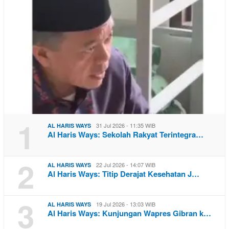
1
31 Jul 2026 - 11:35 WIB
AL HARIS WAYS
Al Haris Ways: Sekolah Rakyat Terintegra…
2
22 Jul 2026 - 14:07 WIB
AL HARIS WAYS
Al Haris Ways: Titip Derajat Kesehatan J…
3
19 Jul 2026 - 13:03 WIB
AL HARIS WAYS
Al Haris Ways: Kunjungan Wapres Gibran k…