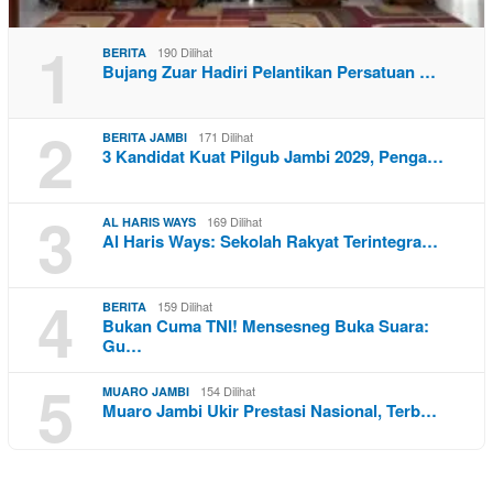
1
190 Dilihat
BERITA
Bujang Zuar Hadiri Pelantikan Persatuan …
2
171 Dilihat
BERITA JAMBI
3 Kandidat Kuat Pilgub Jambi 2029, Penga…
3
169 Dilihat
AL HARIS WAYS
Al Haris Ways: Sekolah Rakyat Terintegra…
4
159 Dilihat
BERITA
Bukan Cuma TNI! Mensesneg Buka Suara:
Gu…
5
154 Dilihat
MUARO JAMBI
Muaro Jambi Ukir Prestasi Nasional, Terb…