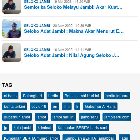
19 Mei 2026 - 16:20 WIB
SELOKO JAMBI
Semiotika Seloko Melayu Jambi: Akar Kuat…
20 Nov 2025 - 19:39 WIB
SELOKO JAMBI
Seloko Adat Jambi : Makna Akar Menurut E…
16 Nov 2025 - 14:41 WIB
SELOKO JAMBI
Seloko Adat Jambi : Nilai Agung Seloko J…
TAG
al haris
Batanghari
berita
Berita Jambi Hari Ini
berita terbaru
berita terkini
covid-19
en
film
fr
Gubernur Al Haris
gubernur jambi
jambi
jambi hari ini
jambiseru
jambiseru.com
jp
kota jambi
kriminal
Kumpulan BERITA haris-sani
Kumpulan BERITA muaro jambi
Kumpulan BERITA Tanjabbar
lagu