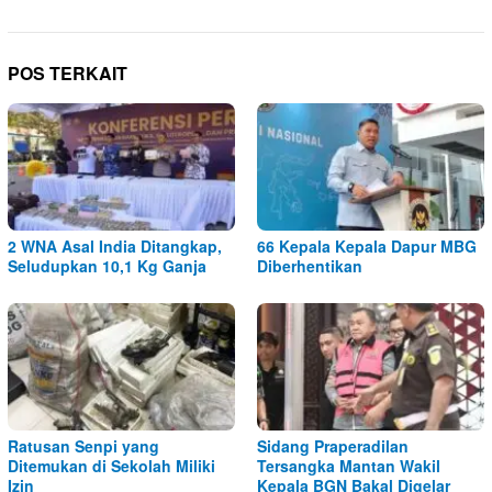
POS TERKAIT
2 WNA Asal India Ditangkap,
66 Kepala Kepala Dapur MBG
Seludupkan 10,1 Kg Ganja
Diberhentikan
Ratusan Senpi yang
Sidang Praperadilan
Ditemukan di Sekolah Miliki
Tersangka Mantan Wakil
Izin
Kepala BGN Bakal Digelar