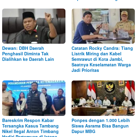
Dewan: DBH Daerah
Catatan Rocky Candra: Tiang
Penghasil Diminta Tak
Listrik Miring dan Kabel
Dialihkan ke Daerah Lain
Semrawut di Kota Jambi,
Saatnya Keselamatan Warga
Jadi Prioritas
Bareskrim Respon Kabar
Ponpes dengan 1.000 Lebih
Tersangka Kasus Tambang
Siswa Asrama Bisa Bangun
Nikel Ilegal Anton Timbang
Dapur MBG
Hadiri Pertemuan di Istana