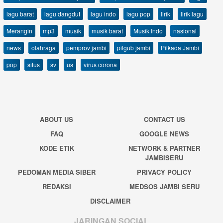
lagu barat
lagu dangdut
lagu indo
lagu pop
lirik
lirik lagu
Merangin
mp3
musik
musik barat
Musik Indo
nasional
news
olahraga
pemprov jambi
pilgub jambi
Pilkada Jambi
pop
situs
sv
us
virus corona
ABOUT US
CONTACT US
FAQ
GOOGLE NEWS
KODE ETIK
NETWORK & PARTNER
JAMBISERU
PEDOMAN MEDIA SIBER
PRIVACY POLICY
REDAKSI
MEDSOS JAMBI SERU
DISCLAIMER
JARINGAN SOCIAL