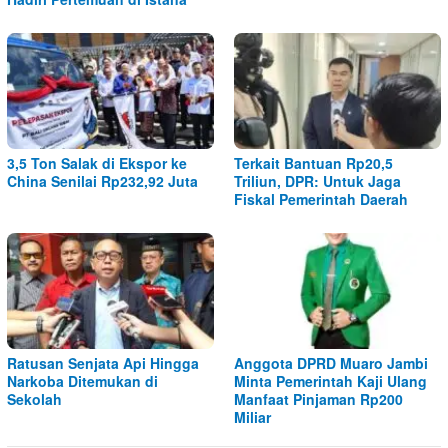
3,5 Ton Salak di Ekspor ke
Terkait Bantuan Rp20,5
China Senilai Rp232,92 Juta
Triliun, DPR: Untuk Jaga
Fiskal Pemerintah Daerah
Ratusan Senjata Api Hingga
Anggota DPRD Muaro Jambi
Narkoba Ditemukan di
Minta Pemerintah Kaji Ulang
Sekolah
Manfaat Pinjaman Rp200
Miliar