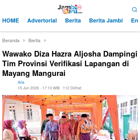
Loncat
Menu
ke
Mobile
HOME
Advertorial
Berita
Berita Jambi
Ent
konten
Beranda
Berita
Wawako Diza Hazra Aljosha Dampingi
Tim Provinsi Verifikasi Lapangan di
Mayang Mangurai
Aris
15 Jun 2026 - 17:13 WIB
112 Dilihat