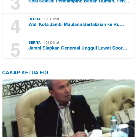
3
Soal Seleksi Pendamping Bedah Rumah. Pen…
4
160 Dilihat
BERITA
Wali Kota Jambi Maulana Bertakziah ke Ru…
5
158 Dilihat
BERITA
Jambi Siapkan Generasi Unggul Lewat Spor…
CAKAP KETUA EDI