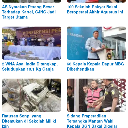
AS Nyatakan Perang Besar
100 Sekolah Rakyat Bakal
Terhadap Kartel, CJNG Jadi
Beroperasi Akhir Agustus Ini
Target Utama
2 WNA Asal India Ditangkap,
66 Kepala Kepala Dapur MBG
Seludupkan 10,1 Kg Ganja
Diberhentikan
Ratusan Senpi yang
Sidang Praperadilan
Ditemukan di Sekolah Miliki
Tersangka Mantan Wakil
Izin
Kepala BGN Bakal Digelar