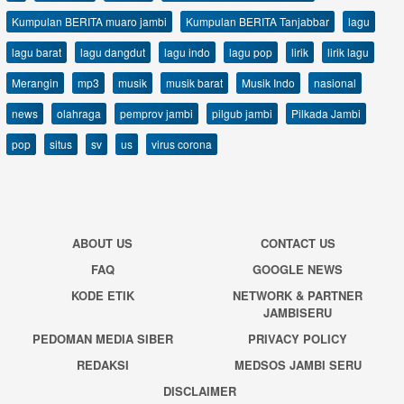
Kumpulan BERITA muaro jambi
Kumpulan BERITA Tanjabbar
lagu
lagu barat
lagu dangdut
lagu indo
lagu pop
lirik
lirik lagu
Merangin
mp3
musik
musik barat
Musik Indo
nasional
news
olahraga
pemprov jambi
pilgub jambi
Pilkada Jambi
pop
situs
sv
us
virus corona
ABOUT US
CONTACT US
FAQ
GOOGLE NEWS
KODE ETIK
NETWORK & PARTNER
JAMBISERU
PEDOMAN MEDIA SIBER
PRIVACY POLICY
REDAKSI
MEDSOS JAMBI SERU
DISCLAIMER