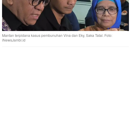
Mantan terpidana kasus pembunuhan Vina dan Eky, Saka Tatal. Foto:
iNewsJambi.id