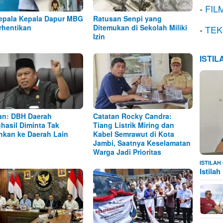
-
FIL
epala Kepala Dapur MBG
Ratusan Senpi yang
rhentikan
Ditemukan di Sekolah Miliki
-
TEK
Izin
ISTI
n: DBH Daerah
Catatan Rocky Candra:
hasil Diminta Tak
Tiang Listrik Miring dan
ihkan ke Daerah Lain
Kabel Semrawut di Kota
Jambi, Saatnya Keselamatan
Warga Jadi Prioritas
ISTILA
Istila