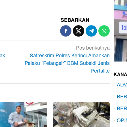
SEBARKAN
Pos berikutnya
jak
Satreskrim Polres Kerinci Amankan
Pelaku “Pelangsir” BBM Subsidi Jenis
Pertalite
KANA
-
ADV
-
BER
-
BER
-
OPI