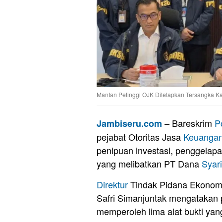
Mantan Petinggi OJK Ditetapkan Tersangka K
– Bareskrim
Po
Jambiseru.com
pejabat Otoritas Jasa
Keuanga
penipuan investasi, penggelap
yang melibatkan PT Dana
Syar
Direktur
Tindak Pidana Ekonomi 
Safri Simanjuntak mengatakan 
memperoleh lima alat bukti yan