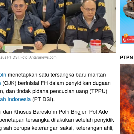
PTPN 
asus PT DSI. Foto: Antaranews.com
lri
menetapkan satu tersangka baru mantan
n
(OJK) berinisial FH dalam penyidikan dugaan
an, dan tindak pidana pencucian uang (TPPU)
iah
Indonesia
(PT DSI).
dan Khusus Bareskrim Polri Brigjen Pol Ade
penetapan tersangka dilakukan setelah penyidik
g sah berupa keterangan saksi, keterangan ahli,