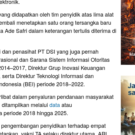
ektronik.
ang didapatkan oleh tim penyidik atas lima alat
 kembali menetapkan satu orang tersangka baru
ta Ade Safri dalam keterangan tertulis diterima di
i dan penasihat PT DSI yang juga pernah
asional dan Sarana Sistem Informasi Otoritas
2014–2017, Direktur Grup Inovasi Keuangan
 serta Direktur Teknologi Informasi dan
ndonesia (BEI) periode 2018–2022.
erlibat dalam penyaluran pendanaan masyarakat
 ditampilkan melalui
data
atau
da periode 2018 hingga 2025.
 pengembangan penyidikan terhadap empat
tetapkan, yakni TA selaku direktur utama, ARL