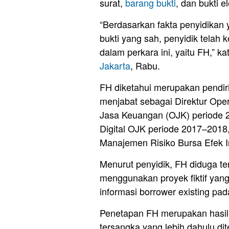
surat,
barang bukti
, dan bukti el
“Berdasarkan fakta penyidikan y
bukti yang sah, penyidik telah
dalam perkara ini, yaitu FH,” ka
Jakarta
, Rabu.
FH diketahui merupakan pendir
menjabat sebagai Direktur Oper
Jasa Keuangan (OJK) periode 
Digital OJK periode 2017–2018,
Manajemen Risiko Bursa Efek I
Menurut penyidik, FH diduga t
menggunakan proyek fiktif yang
informasi borrower existing pa
Penetapan FH merupakan hasil
tersangka yang lebih dahulu di