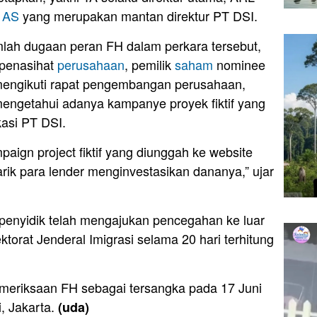
n
AS
yang merupakan mantan direktur PT DSI.
lah dugaan peran FH dalam perkara tersebut,
 penasihat
perusahaan
, pemilik
saham
nominee
 mengikuti rapat pengembangan perusahaan,
mengetahui adanya kampanye proyek fiktif yang
kasi PT DSI.
aign project fiktif yang diunggah ke website
rik para lender menginvestasikan dananya,” ujar
 penyidik telah mengajukan pencegahan ke luar
ktorat Jenderal Imigrasi selama 20 hari terhitung
meriksaan FH sebagai tersangka pada 17 Juni
, Jakarta.
(uda)