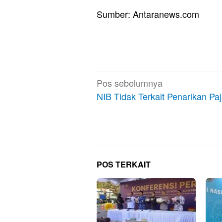
Sumber: Antaranews.com
Navigasi
Pos sebelumnya
pos
NIB Tidak Terkait Penarikan Pa
POS TERKAIT