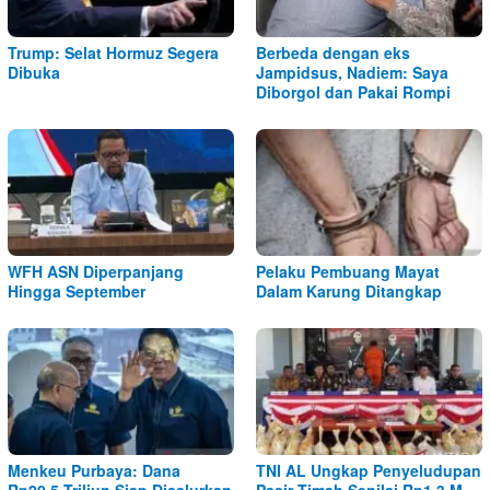
Trump: Selat Hormuz Segera
Berbeda dengan eks
Dibuka
Jampidsus, Nadiem: Saya
Diborgol dan Pakai Rompi
WFH ASN Diperpanjang
Pelaku Pembuang Mayat
Hingga September
Dalam Karung Ditangkap
Menkeu Purbaya: Dana
TNI AL Ungkap Penyeludupan