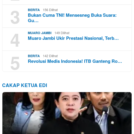
3
156 Dilihat
BERITA
Bukan Cuma TNI! Mensesneg Buka Suara:
Gu…
4
149 Dilihat
MUARO JAMBI
Muaro Jambi Ukir Prestasi Nasional, Terb…
5
142 Dilihat
BERITA
Revolusi Medis Indonesia! ITB Ganteng Ro…
CAKAP KETUA EDI