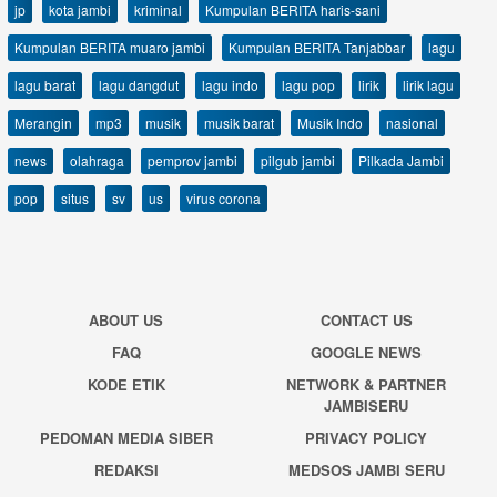
jp
kota jambi
kriminal
Kumpulan BERITA haris-sani
Kumpulan BERITA muaro jambi
Kumpulan BERITA Tanjabbar
lagu
lagu barat
lagu dangdut
lagu indo
lagu pop
lirik
lirik lagu
Merangin
mp3
musik
musik barat
Musik Indo
nasional
news
olahraga
pemprov jambi
pilgub jambi
Pilkada Jambi
pop
situs
sv
us
virus corona
ABOUT US
CONTACT US
FAQ
GOOGLE NEWS
KODE ETIK
NETWORK & PARTNER
JAMBISERU
PEDOMAN MEDIA SIBER
PRIVACY POLICY
REDAKSI
MEDSOS JAMBI SERU