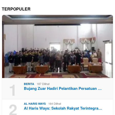
TERPOPULER
1
187 Dilihat
BERITA
Bujang Zuar Hadiri Pelantikan Persatuan …
2
164 Dilihat
AL HARIS WAYS
Al Haris Ways: Sekolah Rakyat Terintegra…