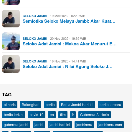
19 Mei 2026 - 16:20 WIB
SELOKO JAMBI
Semiotika Seloko Melayu Jambi: Akar Kuat…
20 Nov 2025 - 19:39 WIB
SELOKO JAMBI
Seloko Adat Jambi : Makna Akar Menurut E…
16 Nov 2025 - 14:41 WIB
SELOKO JAMBI
Seloko Adat Jambi : Nilai Agung Seloko J…
TAG
al haris
Batanghari
berita
Berita Jambi Hari Ini
berita terbaru
berita terkini
covid-19
en
film
fr
Gubernur Al Haris
gubernur jambi
jambi
jambi hari ini
jambiseru
jambiseru.com