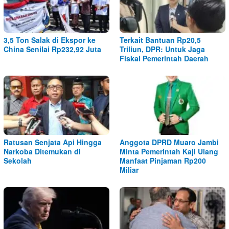
3,5 Ton Salak di Ekspor ke
Terkait Bantuan Rp20,5
China Senilai Rp232,92 Juta
Triliun, DPR: Untuk Jaga
Fiskal Pemerintah Daerah
Ratusan Senjata Api Hingga
Anggota DPRD Muaro Jambi
Narkoba Ditemukan di
Minta Pemerintah Kaji Ulang
Sekolah
Manfaat Pinjaman Rp200
Miliar