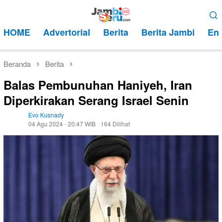
Loncat
Menu
ke
Mobile
HOME
Advertorial
Berita
Berita Jambi
Ent
konten
Beranda
Berita
Balas Pembunuhan Haniyeh, Iran
Diperkirakan Serang Israel Senin
Evo Kusnady
04 Agu 2024 - 20:47 WIB
164 Dilihat