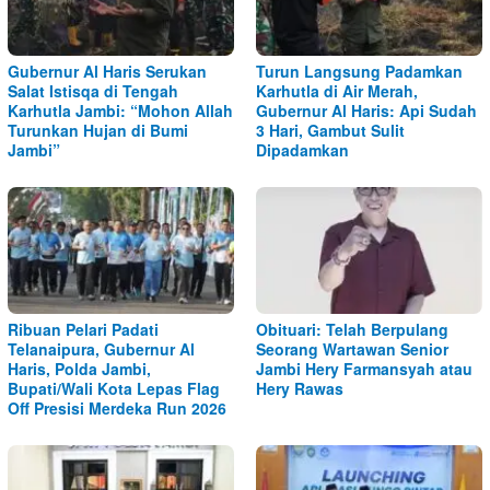
Gubernur Al Haris Serukan
Turun Langsung Padamkan
Salat Istisqa di Tengah
Karhutla di Air Merah,
Karhutla Jambi: “Mohon Allah
Gubernur Al Haris: Api Sudah
Turunkan Hujan di Bumi
3 Hari, Gambut Sulit
Jambi”
Dipadamkan
Ribuan Pelari Padati
Obituari: Telah Berpulang
Telanaipura, Gubernur Al
Seorang Wartawan Senior
Haris, Polda Jambi,
Jambi Hery Farmansyah atau
Bupati/Wali Kota Lepas Flag
Hery Rawas
Off Presisi Merdeka Run 2026