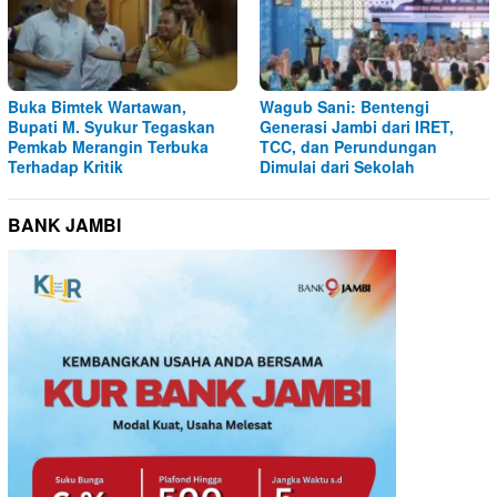
Buka Bimtek Wartawan,
Wagub Sani: Bentengi
Bupati M. Syukur Tegaskan
Generasi Jambi dari IRET,
Pemkab Merangin Terbuka
TCC, dan Perundungan
Terhadap Kritik
Dimulai dari Sekolah
BANK JAMBI