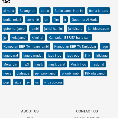
TAG
al haris
Batanghari
berita
Berita Jambi Hari Ini
berita terbaru
berita terkini
covid-19
en
film
fr
Gubernur Al Haris
gubernur jambi
jambi
jambi hari ini
jambiseru
jambiseru.com
jp
kota jambi
kriminal
Kumpulan BERITA haris-sani
Kumpulan BERITA muaro jambi
Kumpulan BERITA Tanjabbar
lagu
lagu barat
lagu dangdut
lagu indo
lagu pop
lirik
lirik lagu
Merangin
mp3
musik
musik barat
Musik Indo
nasional
news
olahraga
pemprov jambi
pilgub jambi
Pilkada Jambi
pop
situs
sv
us
virus corona
ABOUT US
CONTACT US