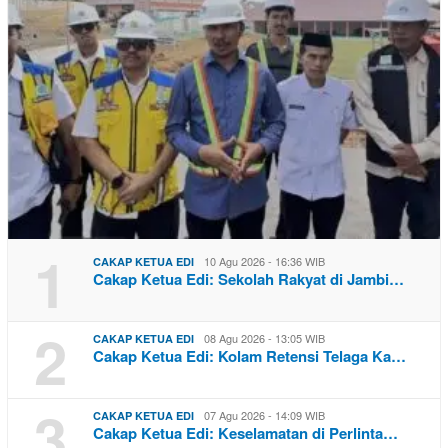
1
10 Agu 2026 - 16:36 WIB
CAKAP KETUA EDI
Cakap Ketua Edi: Sekolah Rakyat di Jambi…
2
08 Agu 2026 - 13:05 WIB
CAKAP KETUA EDI
Cakap Ketua Edi: Kolam Retensi Telaga Ka…
3
07 Agu 2026 - 14:09 WIB
CAKAP KETUA EDI
Cakap Ketua Edi: Keselamatan di Perlinta…