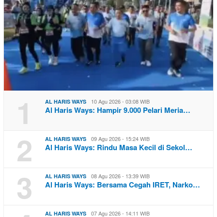
1
10 Agu 2026 - 03:08 WIB
AL HARIS WAYS
Al Haris Ways: Hampir 9.000 Pelari Meria…
2
09 Agu 2026 - 15:24 WIB
AL HARIS WAYS
Al Haris Ways: Rindu Masa Kecil di Sekol…
3
08 Agu 2026 - 13:39 WIB
AL HARIS WAYS
Al Haris Ways: Bersama Cegah IRET, Narko…
07 Agu 2026 - 14:11 WIB
AL HARIS WAYS