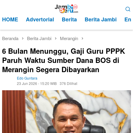
Loncat
Menu
ke
Mobile
HOME
Advertorial
Berita
Berita Jambi
Ent
konten
Beranda
Berita Jambi
Merangin
6 Bulan Menunggu, Gaji Guru PPPK
Paruh Waktu Sumber Dana BOS di
Merangin Segera Dibayarkan
Edo Guntara
23 Jun 2026 - 15:20 WIB
376 Dilihat