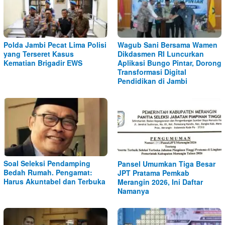
Polda Jambi Pecat Lima Polisi
Wagub Sani Bersama Wamen
yang Terseret Kasus
Dikdasmen RI Luncurkan
Kematian Brigadir EWS
Aplikasi Bungo Pintar, Dorong
Transformasi Digital
Pendidikan di Jambi
Soal Seleksi Pendamping
Pansel Umumkan Tiga Besar
Bedah Rumah. Pengamat:
JPT Pratama Pemkab
Harus Akuntabel dan Terbuka
Merangin 2026, Ini Daftar
Namanya