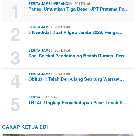
1
,
391 Dilihat
BERITA JAMBI
MERANGIN
Pansel Umumkan Tiga Besar JPT Pratama Pe…
2
298 Dilihat
BERITA JAMBI
3 Kandidat Kuat Pilgub Jambi 2029, Penga…
3
285 Dilihat
BERITA JAMBI
Soal Seleksi Pendamping Bedah Rumah. Pen…
4
220 Dilihat
BERITA JAMBI
Obituari: Telah Berpulang Seorang Wartaw…
5
207 Dilihat
BERITA
TNI AL Ungkap Penyeludupan Pasir Timah S…
CAKAP KETUA EDI