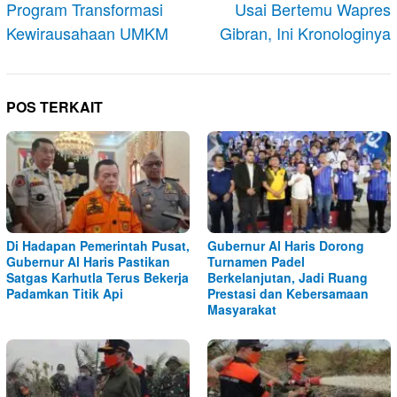
Program Transformasi
Usai Bertemu Wapres
Kewirausahaan UMKM
Gibran, Ini Kronologinya
POS TERKAIT
Di Hadapan Pemerintah Pusat,
Gubernur Al Haris Dorong
Gubernur Al Haris Pastikan
Turnamen Padel
Satgas Karhutla Terus Bekerja
Berkelanjutan, Jadi Ruang
Padamkan Titik Api
Prestasi dan Kebersamaan
Masyarakat