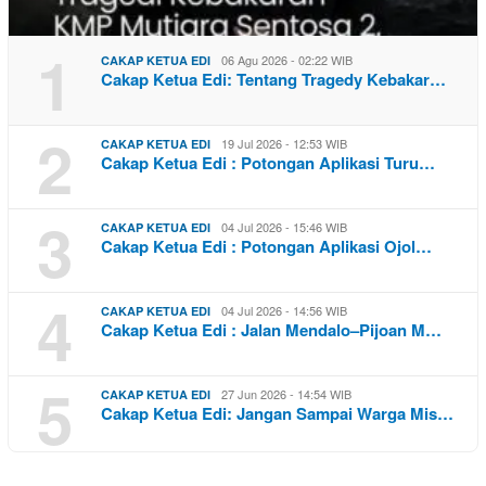
1
06 Agu 2026 - 02:22 WIB
CAKAP KETUA EDI
Cakap Ketua Edi: Tentang Tragedy Kebakar…
2
19 Jul 2026 - 12:53 WIB
CAKAP KETUA EDI
Cakap Ketua Edi : Potongan Aplikasi Turu…
3
04 Jul 2026 - 15:46 WIB
CAKAP KETUA EDI
Cakap Ketua Edi : Potongan Aplikasi Ojol…
4
04 Jul 2026 - 14:56 WIB
CAKAP KETUA EDI
Cakap Ketua Edi : Jalan Mendalo–Pijoan M…
5
27 Jun 2026 - 14:54 WIB
CAKAP KETUA EDI
Cakap Ketua Edi: Jangan Sampai Warga Mis…