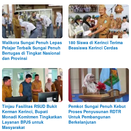
Walikota Sungai Penuh Lepas
180 Siswa di Kerinci Terima
Pelajar Terbaik Sungai Penuh
Beasiswa Kerinci Cerdas
Bertugas di Tingkat Nasional
dan Provinsi
Tinjau Fasilitas RSUD Bukit
Pemkot Sungai Penuh Kebut
Kerman Kerinci, Bupati
Proses Penyusunan RDTR
Monadi Komitmen Tingkatkan
Untuk Pembangunan
Layanan BPJS untuk
Berkelanjutan
Masyarakat