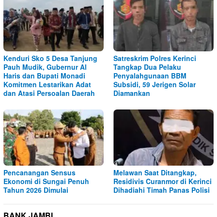
Kenduri Sko 5 Desa Tanjung
Satreskrim Polres Kerinci
Pauh Mudik, Gubernur Al
Tangkap Dua Pelaku
Haris dan Bupati Monadi
Penyalahgunaan BBM
Komitmen Lestarikan Adat
Subsidi, 59 Jerigen Solar
dan Atasi Persoalan Daerah
Diamankan
Pencanangan Sensus
Melawan Saat Ditangkap,
Ekonomi di Sungai Penuh
Residivis Curanmor di Kerinci
Tahun 2026 Dimulai
Dihadiahi Timah Panas Polisi
BANK JAMBI