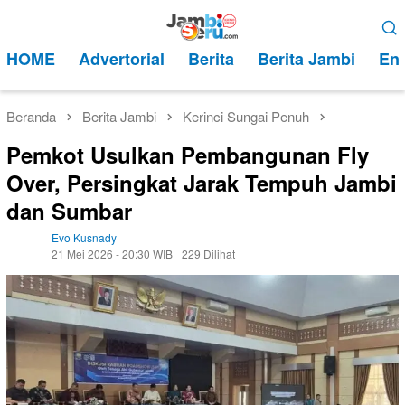
Loncat
Menu
ke
Mobile
HOME
Advertorial
Berita
Berita Jambi
Ent
konten
Beranda
Berita Jambi
Kerinci Sungai Penuh
Pemkot Usulkan Pembangunan Fly
Over, Persingkat Jarak Tempuh Jambi
dan Sumbar
Evo Kusnady
21 Mei 2026 - 20:30 WIB
229 Dilihat