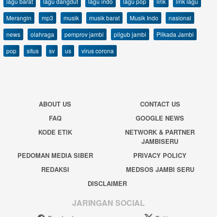
lagu barat
lagu dangdut
lagu indo
lagu pop
lirik
lirik lagu
Merangin
mp3
musik
musik barat
Musik Indo
nasional
news
olahraga
pemprov jambi
pilgub jambi
Pilkada Jambi
pop
situs
sv
us
virus corona
ABOUT US
CONTACT US
FAQ
GOOGLE NEWS
KODE ETIK
NETWORK & PARTNER
JAMBISERU
PEDOMAN MEDIA SIBER
PRIVACY POLICY
REDAKSI
MEDSOS JAMBI SERU
DISCLAIMER
JARINGAN SOCIAL