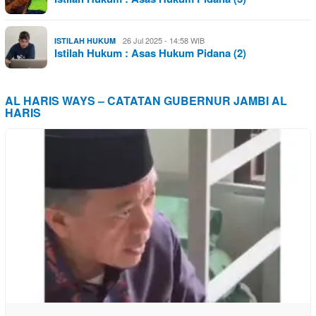
26 Jul 2025 - 14:58 WIB
ISTILAH HUKUM
Istilah Hukum : Asas Hukum Pidana (2)
AL HARIS WAYS – CATATAN GUBERNUR JAMBI AL
HARIS