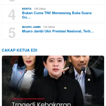
4
159 Dilihat
BERITA
Bukan Cuma TNI! Mensesneg Buka Suara:
Gu…
5
154 Dilihat
MUARO JAMBI
Muaro Jambi Ukir Prestasi Nasional, Terb…
CAKAP KETUA EDI