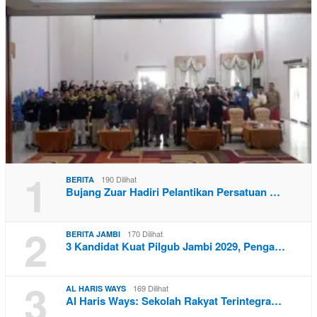
1
190 Dilihat
BERITA
Bujang Zuar Hadiri Pelantikan Persatuan …
2
170 Dilihat
BERITA JAMBI
3 Kandidat Kuat Pilgub Jambi 2029, Penga…
3
169 Dilihat
AL HARIS WAYS
Al Haris Ways: Sekolah Rakyat Terintegra…