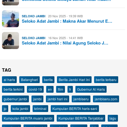
20 Nov 2025 - 19:39 WIB
SELOKO JAMBI
Seloko Adat Jambi : Makna Akar Menurut E…
16 Nov 2025 - 14:41 WIB
SELOKO JAMBI
Seloko Adat Jambi : Nilai Agung Seloko J…
TAG
al haris
Batanghari
berita
Berita Jambi Hari Ini
berita terbaru
berita terkini
covid-19
en
film
fr
Gubernur Al Haris
gubernur jambi
jambi
jambi hari ini
jambiseru
jambiseru.com
jp
kota jambi
kriminal
Kumpulan BERITA haris-sani
Kumpulan BERITA muaro jambi
Kumpulan BERITA Tanjabbar
lagu